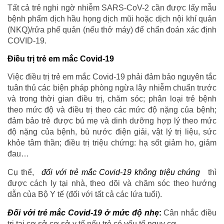
Tất cả trẻ nghi ngờ nhiễm SARS-CoV-2 cần được lấy mẫu
bệnh phẩm dịch hầu họng dịch mũi hoặc dịch nội khí quản
(NKQ)/rửa phế quản (nếu thở máy) để chẩn đoán xác định
COVID-19.
Điều trị trẻ em mắc Covid-19
Việc điều trị trẻ em mắc Covid-19 phải đảm bảo nguyên tắc
tuân thủ các biện pháp phòng ngừa lây nhiễm chuẩn trước
và trong thời gian điều trị, chăm sóc; phân loại trẻ bệnh
theo mức độ và điều trị theo các mức độ nặng của bệnh;
đảm bảo trẻ được bú mẹ và dinh dưỡng hợp lý theo mức
độ nặng của bệnh, bù nước điện giải, vật lý trị liệu, sức
khỏe tâm thần; điều trị triệu chứng: hạ sốt giảm ho, giảm
đau…
Cụ thể,
đối với trẻ mắc Covid-19 không triệu chứng
thì
được cách ly tại nhà, theo dõi và chăm sóc theo hướng
dẫn của Bộ Y tế (đối với tất cả các lứa tuổi).
Đối với trẻ mắc Covid-19 ở mức độ nhẹ
:
Cân nhắc điều
trị tại cơ sở cơ sở y tế nếu trẻ có yếu tố nguy cơ.