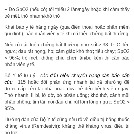
+ Đo SpO2 (nếu có) tối thiểu 2 lần/ngày hoặc khi cảm thấy
trẻ mệt, thở nhanh/khó thở.
Khai báo y tế hàng ngày (qua điện thoại hoặc phần mềm
qui định), báo nhân viên y tế khi có triệu chứng bất thường:
Nếu có các triệu chứng bất thường như sốt > 38
0
C; tức
ngực; đau rát họng, ho; cảm giác khó thở; tiêu chảy; SpO2
< 96%; trẻ mệt, không chịu chơi; ăn/bú kém thì cần báo
nhân viên y tế.
Bộ Y tế lưu ý
các dấu hiệu chuyển nặng cần báo cấp
cứu
115 hoặc đội phản ứng nhanh tại xã phường để
được cấp cứu tại nhà hoặc đưa trẻ đến bệnh viện ngay:
Thở nhanh; li bì, lờ đờ, bỏ bú/ăn uống; khó thở, cánh mũi
phập phồng; tím tái môi đầu chi; rút lõm lồng ngực; SpO2 <
95%.
Hướng dẫn của Bộ Y tế cũng nêu rõ về điều trị bằng thuốc
kháng virus (Remdesivir); kháng thể kháng virus, điều trị
hỗ trợ.