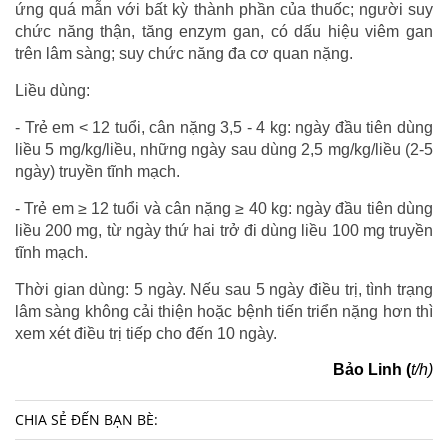
ứng quá mẫn với bất kỳ thành phần của thuốc; người suy
chức năng thận, tăng enzym gan, có dấu hiệu viêm gan
trên lâm sàng; suy chức năng đa cơ quan nặng.
Liều dùng:
- Trẻ em < 12 tuổi, cân nặng 3,5 - 4 kg: ngày đầu tiên dùng
liều 5 mg/kg/liều, những ngày sau dùng 2,5 mg/kg/liều (2-5
ngày) truyền tĩnh mạch.
- Trẻ em ≥ 12 tuổi và cân nặng ≥ 40 kg: ngày đầu tiên dùng
liều 200 mg, từ ngày thứ hai trở đi dùng liều 100 mg truyền
tĩnh mạch.
Thời gian dùng: 5 ngày. Nếu sau 5 ngày điều trị, tình trạng
lâm sàng không cải thiện hoặc bệnh tiến triển nặng hơn thì
xem xét điều trị tiếp cho đến 10 ngày.
Bảo Linh (
t/h)
CHIA SẺ ĐẾN BẠN BÈ: