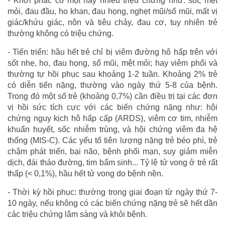
- Khởi phát: có một hay nhiều triệu chứng như: sốt, mệt
mỏi, đau đầu, ho khan, đau họng, nghẹt mũi/sổ mũi, mất vị
giác/khứu giác, nôn và tiêu chảy, đau cơ, tuy nhiên trẻ
thường không có triệu chứng.
- Tiến triển: hầu hết trẻ chỉ bị viêm đường hô hấp trên với
sốt nhẹ, ho, đau họng, sổ mũi, mệt mỏi; hay viêm phổi và
thường tự hồi phục sau khoảng 1-2 tuần. Khoảng 2% trẻ
có diễn tiến nặng, thường vào ngày thứ 5-8 của bệnh.
Trong đó một số trẻ (khoảng 0,7%) cần điều trị tại các đơn
vị hồi sức tích cực với các biến chứng nặng như: hội
chứng nguy kịch hô hấp cấp (ARDS), viêm cơ tim, nhiễm
khuẩn huyết, sốc nhiễm trùng, và hội chứng viêm đa hệ
thống (MIS-C). Các yếu tố tiên lượng nặng trẻ béo phì, trẻ
chậm phát triển, bại não, bệnh phổi mạn, suy giảm miễn
dịch, đái tháo đường, tim bẩm sinh... Tỷ lệ tử vong ở trẻ rất
thấp (< 0,1%), hầu hết tử vong do bệnh nền.
- Thời kỳ hồi phục: thường trong giai đoạn từ ngày thứ 7-
10 ngày, nếu không có các biến chứng nặng trẻ sẽ hết dần
các triệu chứng lâm sàng và khỏi bệnh.