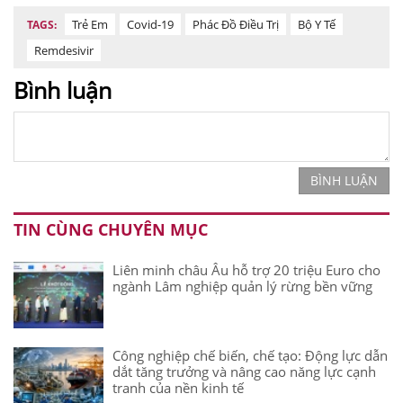
Trẻ Em
Covid-19
Phác Đồ Điều Trị
Bộ Y Tế
TAGS:
Remdesivir
Bình luận
BÌNH LUẬN
TIN CÙNG CHUYÊN MỤC
Liên minh châu Âu hỗ trợ 20 triệu Euro cho
ngành Lâm nghiệp quản lý rừng bền vững
Công nghiệp chế biến, chế tạo: Động lực dẫn
dắt tăng trưởng và nâng cao năng lực cạnh
tranh của nền kinh tế