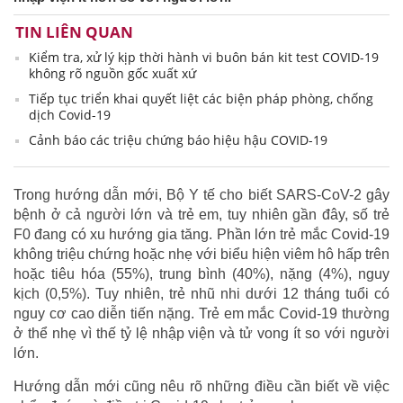
TIN LIÊN QUAN
Kiểm tra, xử lý kịp thời hành vi buôn bán kit test COVID-19
không rõ nguồn gốc xuất xứ
Tiếp tục triển khai quyết liệt các biện pháp phòng, chống
dịch Covid-19
Cảnh báo các triệu chứng báo hiệu hậu COVID-19
Trong hướng dẫn mới, Bộ Y tế cho biết SARS-CoV-2 gây
bệnh ở cả người lớn và trẻ em, tuy nhiên gần đây, số trẻ
F0 đang có xu hướng gia tăng. Phần lớn trẻ mắc Covid-19
không triệu chứng hoặc nhẹ với biểu hiện viêm hô hấp trên
hoặc tiêu hóa (55%), trung bình (40%), nặng (4%), nguy
kịch (0,5%). Tuy nhiên, trẻ nhũ nhi dưới 12 tháng tuổi có
nguy cơ cao diễn tiến nặng. Trẻ em mắc Covid-19 thường
ở thể nhẹ vì thế tỷ lệ nhập viện và tử vong ít so với người
lớn.
Hướng dẫn mới cũng nêu rõ những điều cần biết về việc