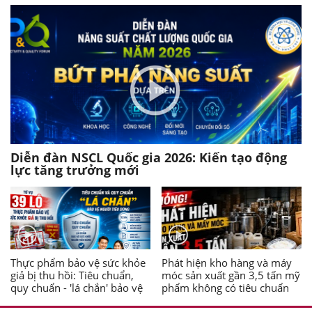
Diễn đàn NSCL Quốc gia 2026: Kiến tạo động
lực tăng trưởng mới
Thực phẩm bảo vệ sức khỏe
Phát hiện kho hàng và máy
giả bị thu hồi: Tiêu chuẩn,
móc sản xuất gần 3,5 tấn mỹ
quy chuẩn - 'lá chắn' bảo vệ
phẩm không có tiêu chuẩn
người tiêu dùng