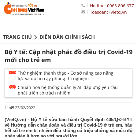
Hotline: 0963.806.677
Toasoan@vietq.vn
TRANG CHỦ
DIỄN ĐÀN CHÍNH SÁCH
Bộ Y tế: Cập nhật phác đồ điều trị Covid-19
mới cho trẻ em
Thử nghiệm thành thạo - Cơ sở nâng cao năng
lực và độ tin cậy phòng thí nghiệm
Chuẩn hóa hệ thống quản lý AI, đáp ứng yêu cầu
phát triển có trách nhiệm
11:45 23/02/2022
(VietQ.vn) - Bộ Y tế vừa ban hành Quyết định 405/QĐ-BYT
về Hướng dẫn chẩn đoán và điều trị Covid-19 ở trẻ em, hầu
hết số trẻ em bị nhiễm đều không có triệu chứng và mức độ
nhập viện ít hơn so với người lớn.