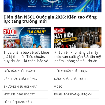
Diễn đàn NSCL Quốc gia 2026: Kiến tạo động
lực tăng trưởng mới
Thực phẩm bảo vệ sức khỏe
Phát hiện kho hàng và máy
giả bị thu hồi: Tiêu chuẩn,
móc sản xuất gần 3,5 tấn mỹ
quy chuẩn - 'lá chắn' bảo vệ
phẩm không có tiêu chuẩn
người tiêu dùng
DIỄN ĐÀN CHÍNH SÁCH
TIÊU CHUẨN CHẤT LƯỢNG
CẢNH BÁO CHẤT LƯỢNG
NĂNG SUẤT CHẤT LƯỢNG
THƯƠNG HIỆU HỘI NHẬP
VIDEO
HOTLINE: 0963.806.677
EMAIL:
TOASOAN@VIETQ.VN
LIÊN HỆ QUẢNG CÁO :