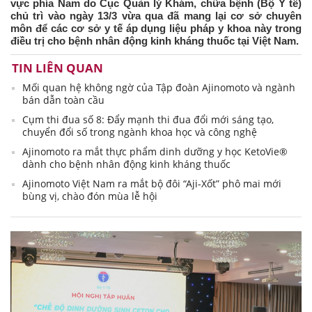
vực phía Nam do Cục Quản lý Khám, chữa bệnh (Bộ Y tế)
chủ trì vào ngày 13/3 vừa qua đã mang lại cơ sở chuyên
môn để các cơ sở y tế áp dụng liệu pháp y khoa này trong
điều trị cho bệnh nhân động kinh kháng thuốc tại Việt Nam.
TIN LIÊN QUAN
Mối quan hệ không ngờ của Tập đoàn Ajinomoto và ngành
bán dẫn toàn cầu
Cụm thi đua số 8: Đẩy mạnh thi đua đổi mới sáng tạo,
chuyển đổi số trong ngành khoa học và công nghệ
Ajinomoto ra mắt thực phẩm dinh dưỡng y học KetoVie®
dành cho bệnh nhân động kinh kháng thuốc
Ajinomoto Việt Nam ra mắt bộ đôi “Aji-Xốt” phô mai mới
bùng vị, chào đón mùa lễ hội