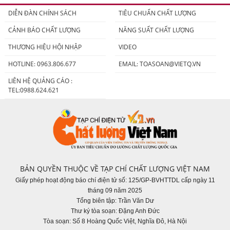
DIỄN ĐÀN CHÍNH SÁCH
TIÊU CHUẨN CHẤT LƯỢNG
CẢNH BÁO CHẤT LƯỢNG
NĂNG SUẤT CHẤT LƯỢNG
THƯƠNG HIỆU HỘI NHẬP
VIDEO
HOTLINE: 0963.806.677
EMAIL:
TOASOAN@VIETQ.VN
LIÊN HỆ QUẢNG CÁO :
TEL:0988.624.621
BẢN QUYỀN THUỘC VỀ TẠP CHÍ CHẤT LƯỢNG VIỆT NAM
Giấy phép hoạt động báo chí điện tử số: 125/GP-BVHTTDL cấp ngày 11
tháng 09 năm 2025
Tổng biên tập: Trần Văn Dư
Thư ký tòa soạn: Đặng Anh Đức
Tòa soạn: Số 8 Hoàng Quốc Việt, Nghĩa Đô, Hà Nội