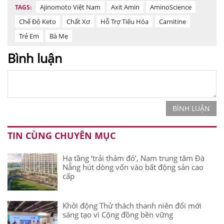
Ajinomoto Việt Nam
Axit Amin
AminoScience
TAGS:
Chế Độ Keto
Chất Xơ
Hỗ Trợ Tiêu Hóa
Carnitine
Trẻ Em
Bà Mẹ
Bình luận
BÌNH LUẬN
TIN CÙNG CHUYÊN MỤC
Hạ tầng ‘trải thảm đỏ’, Nam trung tâm Đà
Nẵng hút dòng vốn vào bất động sản cao
cấp
Khởi động Thử thách thanh niên đổi mới
sáng tạo vì Cộng đồng bền vững