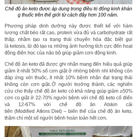
Chế độ ăn keto được áp dụng trong điều trị động kinh khán
g thuốc trên thế giới từ cách đây hơn 100 năm.
Phương pháp dinh dưỡng này được thiết kế với hàm
lượng chất béo rất cao, protein vừa đủ và carbohydrate rất
thấp, nhằm tạo ra trạng thái chuyển hóa đặc biệt gọi
là ketosis, từ đó tạo ra những ảnh hưởng tích cực đến hoạt
động điện học của não bộ giúp giảm cơn động kinh.
Chế độ ăn keto đã được ghi nhận mang đến hiệu quả giúp
giảm ít nhất 50% số cơn giật ở những bệnh nhi không còn
đáp ứng với thuốc, ít nhất 10% bệnh nhân đạt trạng thái
không còn cơn giật. Ở người trưởng thành, các nghiên
cứu cho thấy chế độ ăn keto có khả năng giúp giảm ≥50%
cơn co giật ở 22-70% người bệnh với chế độ keto cổ điển
và 12-67% với chế độ ăn Atskin cải
tiến (Modified Atkins Diet) – biến thể của chế độ ăn keto,
thậm chí một số người bệnh hoàn toàn hết cơn.