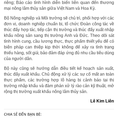
riêng; Báo cáo tình hình diễn biến liên quan đến thương
mại nông lâm thủy sản giữa Việt Nam và Hoa Kỳ.
Bộ Nông nghiệp và Môi trường sẽ chủ trì, phối hợp với các
đơn vị, doanh nghiệp chuẩn bị, tổ chức Đoàn công tác về
thúc đẩy hợp tác, tiếp cận thị trường và thúc đẩy xuất nhập
khẩu nông sản sang thị trường Anh và Đức. Theo dõi sát
tình hình cung, cầu lương thực, thực phẩm thiết yếu để có
biện pháp can thiệp kịp thời không để xảy ra tình trạng
thiếu hàng, sốt giá; bảo đảm đáp ứng đủ nhu cầu tiêu dùng
của người dân.
Bộ này cũng sẽ hướng dẫn điều tiết kế hoạch sản xuất,
thúc đẩy xuất khẩu. Chủ động xử lý các sự cố mất an toàn
thực phẩm, các trường hợp lô hàng bị cảnh báo tại thị
trường nhập khẩu và đàm phán xử lý rào cản kỹ thuật, mở
rộng thị trường xuất khẩu nông lâm thủy sản.
Lê Kim Liên
CHIA SẺ ĐẾN BẠN BÈ: