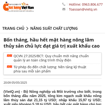
Hotline: 0963.806.677
Toasoan@vietq.vn
TRANG CHỦ
NĂNG SUẤT CHẤT LƯỢNG
Bốn tháng, hầu hết mặt hàng nông lâm
thủy sản chủ lực đạt giá trị xuất khẩu cao
QCVN 27:2025/BCT: Quy chuẩn mới nâng chuẩn
quản lý an toàn công trình thủy điện
Từ phép đo đến chất lượng: Nền tảng kỹ thuật
phía sau mỗi sản phẩm
20:09 05/05/2025
(VietQ.vn) - Bộ Nông nghiệp và Môi trường cho biết, trong
bốn tháng đầu năm 2025, tổng kim ngạch xuất khẩu nông
lâm thủy sản đạt 21,15 tỷ USD; nhập khẩu 15,97 tỷ USD;
xuất siêu khoảng 5,18 tỷ USD, hầu hết các mặt hàng chủ lực