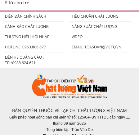
ô tô cho trẻ
DIỄN ĐÀN CHÍNH SÁCH
TIÊU CHUẨN CHẤT LƯỢNG
CẢNH BÁO CHẤT LƯỢNG
NĂNG SUẤT CHẤT LƯỢNG
THƯƠNG HIỆU HỘI NHẬP
VIDEO
HOTLINE: 0963.806.677
EMAIL:
TOASOAN@VIETQ.VN
LIÊN HỆ QUẢNG CÁO :
TEL:0988.624.621
BẢN QUYỀN THUỘC VỀ TẠP CHÍ CHẤT LƯỢNG VIỆT NAM
Giấy phép hoạt động báo chí điện tử số: 125/GP-BVHTTDL cấp ngày 11
tháng 09 năm 2025
Tổng biên tập: Trần Văn Dư
Thư ký tòa soạn: Đặng Anh Đức