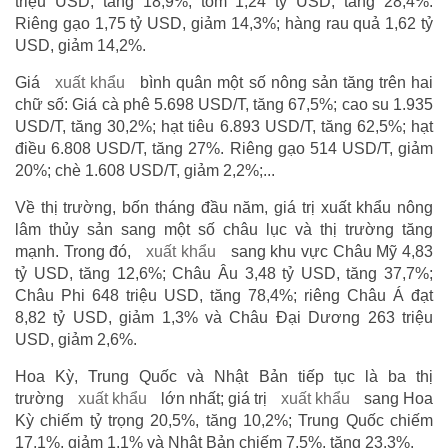
triệu USD, tăng 18,9%; tôm 1,24 tỷ USD, tăng 28,4%.
Riêng gạo 1,75 tỷ USD, giảm 14,3%; hàng rau quả 1,62 tỷ
USD, giảm 14,2%.
Giá
xuất khẩu
bình quân một số nông sản tăng trên hai
chữ số: Giá cà phê 5.698 USD/T, tăng 67,5%; cao su 1.935
USD/T, tăng 30,2%; hạt tiêu 6.893 USD/T, tăng 62,5%; hạt
điều 6.808 USD/T, tăng 27%. Riêng gạo 514 USD/T, giảm
20%; chè 1.608 USD/T, giảm 2,2%;...
Về thị trường, bốn tháng đầu năm, giá trị xuất khẩu nông
lâm thủy sản sang một số châu lục và thị trường tăng
mạnh. Trong đó,
xuất khẩu
sang khu vực Châu Mỹ 4,83
tỷ USD, tăng 12,6%; Châu Âu 3,48 tỷ USD, tăng 37,7%;
Châu Phi 648 triệu USD, tăng 78,4%; riêng Châu Á đạt
8,82 tỷ USD, giảm 1,3% và Châu Đại Dương 263 triệu
USD, giảm 2,6%.
Hoa Kỳ, Trung Quốc và Nhật Bản tiếp tục là ba thị
trường
xuất khẩu
lớn nhất; giá trị
xuất khẩu
sang Hoa
Kỳ chiếm tỷ trọng 20,5%, tăng 10,2%; Trung Quốc chiếm
17,1%, giảm 1,1% và Nhật Bản chiếm 7,5%, tăng 23,3%.