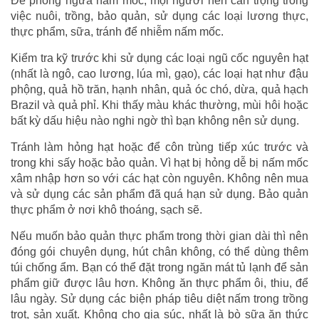
Để phòng ngừa nấm mốc, mọi người nên cẩn trọng trong
việc nuôi, trồng, bảo quản, sử dụng các loại lương thực,
thực phẩm, sữa, tránh để nhiễm nấm mốc.
Kiểm tra kỹ trước khi sử dụng các loại ngũ cốc nguyên hạt
(nhất là ngô, cao lương, lúa mì, gạo), các loại hạt như đậu
phộng, quả hồ trăn, hạnh nhân, quả óc chó, dừa, quả hạch
Brazil và quả phỉ. Khi thấy màu khác thường, mùi hôi hoặc
bất kỳ dấu hiệu nào nghi ngờ thì bạn không nên sử dụng.
Tránh làm hỏng hạt hoặc để côn trùng tiếp xúc trước và
trong khi sấy hoặc bảo quản. Vì hạt bị hỏng dễ bị nấm mốc
xâm nhập hơn so với các hạt còn nguyên. Không nên mua
và sử dụng các sản phẩm đã quá hạn sử dụng. Bảo quản
thực phẩm ở nơi khô thoáng, sạch sẽ.
Nếu muốn bảo quản thực phẩm trong thời gian dài thì nên
đóng gói chuyên dụng, hút chân không, có thể dùng thêm
túi chống ẩm. Bạn có thể đặt trong ngăn mát tủ lạnh để sản
phẩm giữ được lâu hơn. Không ăn thực phẩm ôi, thiu, để
lâu ngày. Sử dụng các biện pháp tiêu diệt nấm trong trồng
trọt, sản xuất. Không cho gia súc, nhất là bò sữa ăn thức