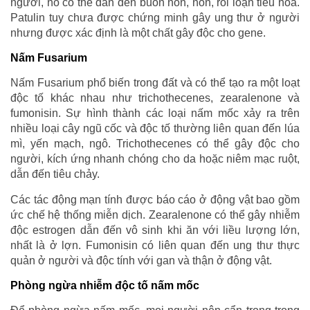
người, nó có thể dẫn đến buồn nôn, nôn, rối loạn tiêu hóa.
Patulin tuy chưa được chứng minh gây ung thư ở người
nhưng được xác định là một chất gây độc cho gene.
Nấm Fusarium
Nấm Fusarium phổ biến trong đất và có thể tạo ra một loạt
độc tố khác nhau như trichothecenes, zearalenone và
fumonisin. Sự hình thành các loại nấm mốc xảy ra trên
nhiều loại cây ngũ cốc và độc tố thường liên quan đến lúa
mì, yến mạch, ngô. Trichothecenes có thể gây độc cho
người, kích ứng nhanh chóng cho da hoặc niêm mạc ruột,
dẫn đến tiêu chảy.
Các tác động mạn tính được báo cáo ở động vật bao gồm
ức chế hệ thống miễn dịch. Zearalenone có thể gây nhiễm
độc estrogen dẫn đến vô sinh khi ăn với liều lượng lớn,
nhất là ở lợn. Fumonisin có liên quan đến ung thư thực
quản ở người và độc tính với gan và thận ở động vật.
Phòng ngừa nhiễm độc tố nấm mốc