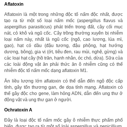
Aflatoxin
Aflatoxin là một trong những độc tố nấm độc nhất, được
tạo ra từ một số loại nấm mốc (aspergillus flavus và
aspergillus parasiticus) phát triển trong đất, cây cối mục
nát, cỏ khô và ngũ cốc. Cây trồng thường xuyên bị nhiễm
loại nấm này, nhất là ngũ cốc (ngô, cao lương, lúa mì,
gạo), hạt có dầu (đậu tương, đậu phộng, hạt hướng
dương, bông), gia vị (ớt, tiêu đen, rau mùi, nghệ, gừng) và
các loại hạt cây (hồ trăn, hạnh nhân, óc chó, dừa). Sữa của
các loài động vật ăn phải thức ăn ô nhiễm cũng có thể
nhiễm độc tố nấm mốc dạng aflatoxin M1.
Ăn liều lượng lớn aflatoxin có thể dẫn đến ngộ độc cấp
tính, gây tổn thương gan, đe dọa tính mạng. Aflatoxin có
thể gây độc cho gene, làm hỏng ADN, dẫn đến ung thư ở
động vật và ung thư gan ở người.
Ochratoxin A
Đây là loại độc tố nấm mốc gây ô nhiễm thực phẩm phổ
biến, được tạo ra từ một số loài aspergillus và penicillium.