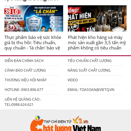
Thực phẩm bảo vệ sức khỏe
Phát hiện kho hàng và máy
giả bị thu hồi: Tiêu chuẩn,
móc sản xuất gần 3,5 tấn mỹ
quy chuẩn - 'lá chắn' bảo vệ
phẩm không có tiêu chuẩn
người tiêu dùng
DIỄN ĐÀN CHÍNH SÁCH
TIÊU CHUẨN CHẤT LƯỢNG
CẢNH BÁO CHẤT LƯỢNG
NĂNG SUẤT CHẤT LƯỢNG
THƯƠNG HIỆU HỘI NHẬP
VIDEO
HOTLINE: 0963.806.677
EMAIL:
TOASOAN@VIETQ.VN
LIÊN HỆ QUẢNG CÁO :
TEL:0988.624.621