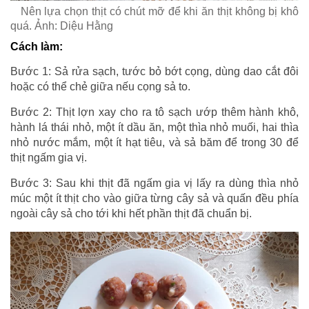
Nên lựa chọn thịt có chút mỡ để khi ăn thịt không bị khô
quá. Ảnh: Diệu Hằng
Cách làm:
Bước 1: Sả rửa sạch, tước bỏ bớt cọng, dùng dao cắt đôi
hoặc có thể chẻ giữa nếu cọng sả to.
Bước 2: Thịt lợn xay cho ra tô sạch ướp thêm hành khô,
hành lá thái nhỏ, một ít dầu ăn, một thìa nhỏ muối, hai thìa
nhỏ nước mắm, một ít hạt tiêu, và sả băm để trong 30 để
thịt ngấm gia vị.
Bước 3: Sau khi thịt đã ngấm gia vị lấy ra dùng thìa nhỏ
múc một ít thịt cho vào giữa từng cây sả và quấn đều phía
ngoài cây sả cho tới khi hết phần thịt đã chuẩn bị.