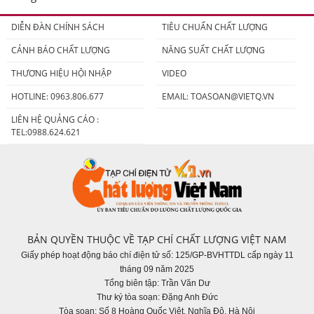
DIỄN ĐÀN CHÍNH SÁCH
TIÊU CHUẨN CHẤT LƯỢNG
CẢNH BÁO CHẤT LƯỢNG
NĂNG SUẤT CHẤT LƯỢNG
THƯƠNG HIỆU HỘI NHẬP
VIDEO
HOTLINE: 0963.806.677
EMAIL:
TOASOAN@VIETQ.VN
LIÊN HỆ QUẢNG CÁO :
TEL:0988.624.621
BẢN QUYỀN THUỘC VỀ TẠP CHÍ CHẤT LƯỢNG VIỆT NAM
Giấy phép hoạt động báo chí điện tử số: 125/GP-BVHTTDL cấp ngày 11
tháng 09 năm 2025
Tổng biên tập: Trần Văn Dư
Thư ký tòa soạn: Đặng Anh Đức
Tòa soạn: Số 8 Hoàng Quốc Việt, Nghĩa Đô, Hà Nội