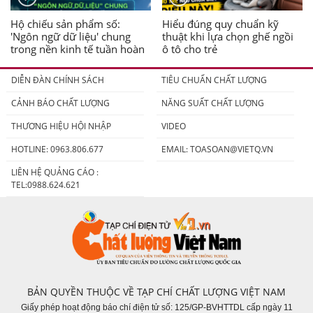
Hộ chiếu sản phẩm số:
Hiểu đúng quy chuẩn kỹ
'Ngôn ngữ dữ liệu' chung
thuật khi lựa chọn ghế ngồi
trong nền kinh tế tuần hoàn
ô tô cho trẻ
DIỄN ĐÀN CHÍNH SÁCH
TIÊU CHUẨN CHẤT LƯỢNG
CẢNH BÁO CHẤT LƯỢNG
NĂNG SUẤT CHẤT LƯỢNG
THƯƠNG HIỆU HỘI NHẬP
VIDEO
HOTLINE: 0963.806.677
EMAIL:
TOASOAN@VIETQ.VN
LIÊN HỆ QUẢNG CÁO :
TEL:0988.624.621
BẢN QUYỀN THUỘC VỀ TẠP CHÍ CHẤT LƯỢNG VIỆT NAM
Giấy phép hoạt động báo chí điện tử số: 125/GP-BVHTTDL cấp ngày 11