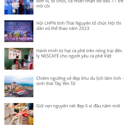
đơn vị, tổ chức, cá nhân nhận đỡ đầu 11 trẻ
mồ côi
Hội LHPN tỉnh Thái Nguyên tổ chức Hội thi
dân vũ thể thao năm 2023
Hành trình từ hạt cà phê trên nông trại đến
ly NESCAFÉ cho người yêu cà phê Việt
Chiêm ngưỡng vẻ đẹp khu du lịch tâm linh -
sinh thái Tây Yên Tử
Giữ vẹn nguyên nét đẹp lì xì đầu năm mới