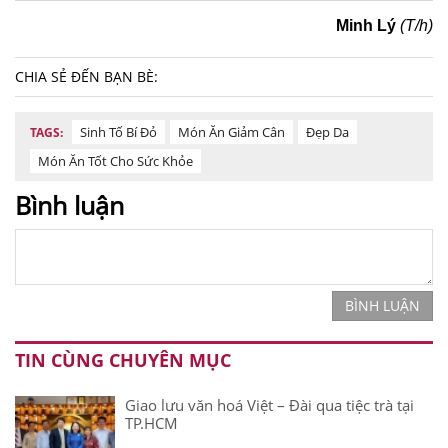
Minh Lý
(T/h)
CHIA SẺ ĐẾN BẠN BÈ:
Sinh Tố Bí Đỏ
Món Ăn Giảm Cân
Đẹp Da
TAGS:
Món Ăn Tốt Cho Sức Khỏe
Bình luận
BÌNH LUẬN
TIN CÙNG CHUYÊN MỤC
Giao lưu văn hoá Việt – Đài qua tiệc trà tại
TP.HCM