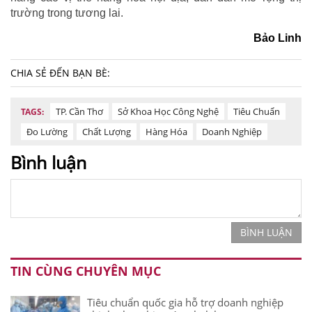
trường trong tương lai.
Bảo Linh
CHIA SẺ ĐẾN BẠN BÈ:
TP. Cần Thơ
Sở Khoa Học Công Nghệ
Tiêu Chuẩn
TAGS:
Đo Lường
Chất Lượng
Hàng Hóa
Doanh Nghiệp
Bình luận
BÌNH LUẬN
TIN CÙNG CHUYÊN MỤC
Tiêu chuẩn quốc gia hỗ trợ doanh nghiệp