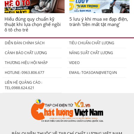
Hiểu đúng quy chuẩn kỹ
5 lưu ý khi mua xe đạp điện,
thuật khi lựa chọn ghế ngồi
tránh 'tiền mất tật mang'
ô tô cho trẻ
DIỄN ĐÀN CHÍNH SÁCH
TIÊU CHUẨN CHẤT LƯỢNG
CẢNH BÁO CHẤT LƯỢNG
NĂNG SUẤT CHẤT LƯỢNG
THƯƠNG HIỆU HỘI NHẬP
VIDEO
HOTLINE: 0963.806.677
EMAIL:
TOASOAN@VIETQ.VN
LIÊN HỆ QUẢNG CÁO :
TEL:0988.624.621
BẢN QUYỀN THUỘC VỀ TẠP CHÍ CHẤT LƯỢNG VIỆT NAM