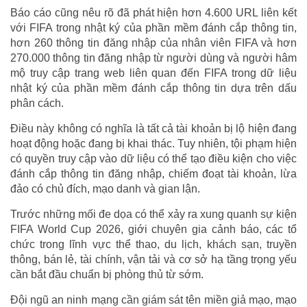
Báo cáo cũng nêu rõ đã phát hiện hơn 4.600 URL liên kết
với FIFA trong nhật ký của phần mềm đánh cắp thông tin,
hơn 260 thông tin đăng nhập của nhân viên FIFA và hơn
270.000 thông tin đăng nhập từ người dùng và người hâm
mộ truy cập trang web liên quan đến FIFA trong dữ liệu
nhật ký của phần mềm đánh cắp thông tin dựa trên dấu
phân cách.
Điều này không có nghĩa là tất cả tài khoản bị lộ hiện đang
hoạt động hoặc đang bị khai thác. Tuy nhiên, tội phạm hiện
có quyền truy cập vào dữ liệu có thể tạo điều kiện cho việc
đánh cắp thông tin đăng nhập, chiếm đoạt tài khoản, lừa
đảo có chủ đích, mạo danh và gian lận.
Trước những mối đe dọa có thể xảy ra xung quanh sự kiện
FIFA World Cup 2026, giới chuyên gia cảnh báo, các tổ
chức trong lĩnh vực thể thao, du lịch, khách sạn, truyền
thông, bán lẻ, tài chính, vận tải và cơ sở hạ tầng trọng yếu
cần bắt đầu chuẩn bị phòng thủ từ sớm.
Đội ngũ an ninh mạng cần giám sát tên miền giả mạo, mạo