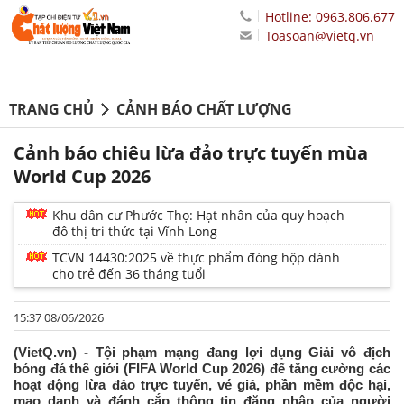
Hotline: 0963.806.677
Toasoan@vietq.vn
TRANG CHỦ
CẢNH BÁO CHẤT LƯỢNG
Cảnh báo chiêu lừa đảo trực tuyến mùa
World Cup 2026
Khu dân cư Phước Thọ: Hạt nhân của quy hoạch
đô thị tri thức tại Vĩnh Long
TCVN 14430:2025 về thực phẩm đóng hộp dành
cho trẻ đến 36 tháng tuổi
15:37 08/06/2026
(VietQ.vn) - Tội phạm mạng đang lợi dụng Giải vô địch
bóng đá thế giới (FIFA World Cup 2026) để tăng cường các
hoạt động lừa đảo trực tuyến, vé giả, phần mềm độc hại,
mạo danh và đánh cắp thông tin đăng nhập của người