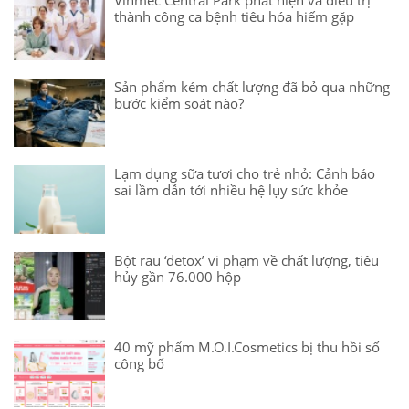
Vinmec Central Park phát hiện và điều trị
thành công ca bệnh tiêu hóa hiếm gặp
Sản phẩm kém chất lượng đã bỏ qua những
bước kiểm soát nào?
Lạm dụng sữa tươi cho trẻ nhỏ: Cảnh báo
sai lầm dẫn tới nhiều hệ lụy sức khỏe
Bột rau ‘detox’ vi phạm về chất lượng, tiêu
hủy gần 76.000 hộp
40 mỹ phẩm M.O.I.Cosmetics bị thu hồi số
công bố