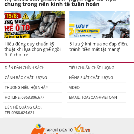
chung trong nền kinh tế tuần hoàn
Hiểu đúng quy chuẩn kỹ
5 lưu ý khi mua xe đạp điện,
thuật khi lựa chọn ghế ngồi
tránh 'tiền mất tật mang'
ô tô cho trẻ
DIỄN ĐÀN CHÍNH SÁCH
TIÊU CHUẨN CHẤT LƯỢNG
CẢNH BÁO CHẤT LƯỢNG
NĂNG SUẤT CHẤT LƯỢNG
THƯƠNG HIỆU HỘI NHẬP
VIDEO
HOTLINE: 0963.806.677
EMAIL:
TOASOAN@VIETQ.VN
LIÊN HỆ QUẢNG CÁO :
TEL:0988.624.621