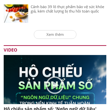
Cảnh báo 39 lô thực phẩm bảo vệ sức khỏe
giả, kém chất lượng bị thu hồi toàn quốc
Xem thêm
VIDEO
Hộ chiếu sản phẩm số: 'Ngôn ngữ dữ liệu'