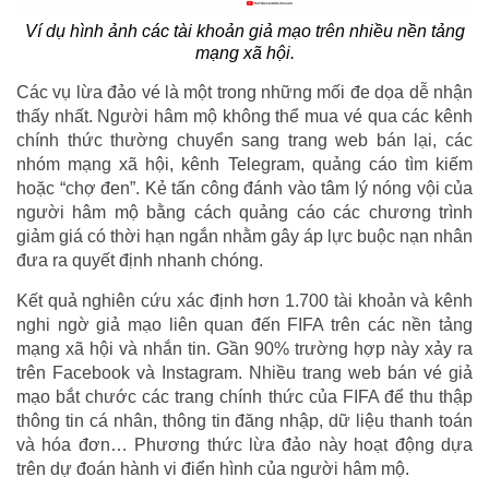
Ví dụ hình ảnh các tài khoản giả mạo trên nhiều nền tảng
mạng xã hội.
Các vụ lừa đảo vé là một trong những mối đe dọa dễ nhận
thấy nhất. Người hâm mộ không thể mua vé qua các kênh
chính thức thường chuyển sang trang web bán lại, các
nhóm mạng xã hội, kênh Telegram, quảng cáo tìm kiếm
hoặc “chợ đen”. Kẻ tấn công đánh vào tâm lý nóng vội của
người hâm mộ bằng cách quảng cáo các chương trình
giảm giá có thời hạn ngắn nhằm gây áp lực buộc nạn nhân
đưa ra quyết định nhanh chóng.
Kết quả nghiên cứu xác định hơn 1.700 tài khoản và kênh
nghi ngờ giả mạo liên quan đến FIFA trên các nền tảng
mạng xã hội và nhắn tin. Gần 90% trường hợp này xảy ra
trên Facebook và Instagram. Nhiều trang web bán vé giả
mạo bắt chước các trang chính thức của FIFA để thu thập
thông tin cá nhân, thông tin đăng nhập, dữ liệu thanh toán
và hóa đơn… Phương thức lừa đảo này hoạt động dựa
trên dự đoán hành vi điển hình của người hâm mộ.