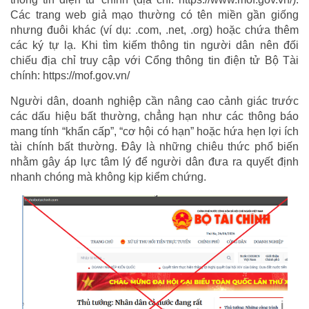
Các trang web giả mạo thường có tên miền gần giống
nhưng đuôi khác (ví dụ: .com, .net, .org) hoặc chứa thêm
các ký tự lạ. Khi tìm kiếm thông tin người dân nên đối
chiếu địa chỉ truy cập với Cổng thông tin điện tử Bộ Tài
chính: https://mof.gov.vn/
Người dân, doanh nghiệp cần nâng cao cảnh giác trước
các dấu hiệu bất thường, chẳng hạn như các thông báo
mang tính “khẩn cấp”, “cơ hội có hạn” hoặc hứa hẹn lợi ích
tài chính bất thường. Đây là những chiêu thức phổ biến
nhằm gây áp lực tâm lý để người dân đưa ra quyết định
nhanh chóng mà không kịp kiểm chứng.