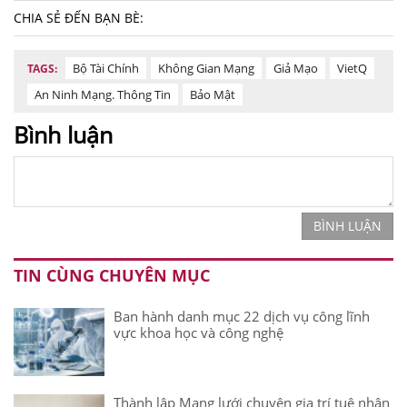
CHIA SẺ ĐẾN BẠN BÈ:
Bộ Tài Chính
Không Gian Mạng
Giả Mạo
VietQ
TAGS:
An Ninh Mạng. Thông Tin
Bảo Mật
Bình luận
BÌNH LUẬN
TIN CÙNG CHUYÊN MỤC
Ban hành danh mục 22 dịch vụ công lĩnh
vực khoa học và công nghệ
Thành lập Mạng lưới chuyên gia trí tuệ nhân