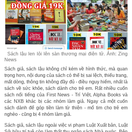
Sách lậu len lỏi lên sàn thương mại điện tử. Ảnh: Zing
News
Sách giả, sách lậu không chỉ kém về hình thức, mà quan
trọng hơn, nội dung của sách có thể bị sai lệch, thiếu trang,
mất dòng, thông tin không đầy đủ - điều nguy hiểm, nhất là
sách về sức khỏe, sách dành cho trẻ em. Rất nhiều cuốn
sách nổi tiếng của First News - Trí Việt, Alpha Books và
các NXB khác bị các nhóm làm giả. Ngay cả một cuốn
sách dành để góp tiền làm từ thiện - mổ tim cho trẻ em
nghèo - cũng bị 4 nhóm làm giả.
Sách giả, sách lậu ngoài việc vi phạm Luật Xuất bản, Luật
Sở hữu trí tuệ còn làm thất thu ngân sách Nhà nước. Bên