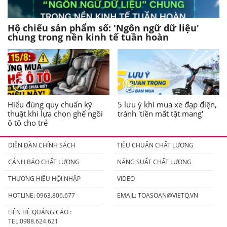
Hộ chiếu sản phẩm số: 'Ngôn ngữ dữ liệu'
chung trong nền kinh tế tuần hoàn
Hiểu đúng quy chuẩn kỹ
5 lưu ý khi mua xe đạp điện,
thuật khi lựa chọn ghế ngồi
tránh 'tiền mất tật mang'
ô tô cho trẻ
DIỄN ĐÀN CHÍNH SÁCH
TIÊU CHUẨN CHẤT LƯỢNG
CẢNH BÁO CHẤT LƯỢNG
NĂNG SUẤT CHẤT LƯỢNG
THƯƠNG HIỆU HỘI NHẬP
VIDEO
HOTLINE: 0963.806.677
EMAIL:
TOASOAN@VIETQ.VN
LIÊN HỆ QUẢNG CÁO :
TEL:0988.624.621