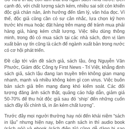
cạnh đó, với chất lượng sách kém, nhiều sai sót còn khiến
độc giả chán nản, ảnh hưởng đến tâm lý, văn hóa đọc. Vì
thế, độc giả cũng cần có sự cân nhắc, lựa chọn kỹ hơn
trước khi mua hoặc đặt hàng trên mạng để tránh mua phải
hàng giả, hàng kém chất lượng. Việc tiêu dùng thông
minh, trong đó có mua sách tại các nhà sách, đơn vị làm
xuất bản uy tín cũng là cách để ngành xuất bản trong nước
có cơ hội phát triển.
Đề cập tới vấn đề sách giả, sách lậu, ông Nguyễn Văn
Phước, Giám đốc Công ty First News - Trí Việt, khẳng định
sách giả, sách lậu đang lan truyền trên không gian mạng
nhanh, mạnh và nhiều không kém gì con virus. Việc buôn
bán sách giả trên mạng đang khó kiểm soát. Các đối
tượng đăng ảnh sách thật, quảng cáo hấp dẫn, giảm giá
50-70% để thu hút độc giả sau đó ‘ship’ đến những cuốn
sách đầy lỗi chính tả, in ấn kém chất lượng".
Trước đây mọi người thường hay nói đến khái niệm “sách
in lậu” nhưng hiện nay, bên cạnh sách in thì audio book
(sách nói) và ebook (sách điện tử) cũng dễ dàng bị sao