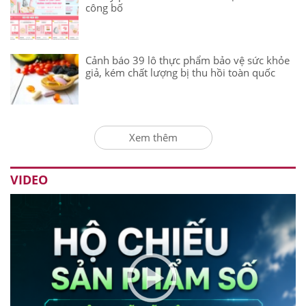
công bố
Cảnh báo 39 lô thực phẩm bảo vệ sức khỏe
giả, kém chất lượng bị thu hồi toàn quốc
Xem thêm
VIDEO