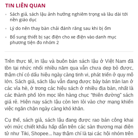
TIN LIÊN QUAN
Sách giả, sách lậu ảnh hưởng nghiêm trọng và lâu dài tới
nền giáo dục
Lý do nên thay bàn chải đánh răng sau khi bị ốm
Bổ sung thiết bị sạc điện cho xe điện vào danh mục
phương tiện đo nhóm 2
Trên thực tế, in lậu và buôn bán sách lậu ở Việt Nam đã
tồn tại nhức nhối nhiều năm qua vẫn chưa dẹp bỏ được,
thậm chí có dấu hiệu ngày càng tinh vi, phát triển ở quy mô
lớn. Sách giả, sách lậu vẫn đang được bày bán tràn lan ở
các vỉa hè, ở trong các hiệu sách ở nhiều địa bàn, nhất là
các thành phố lớn mọc lên hàng chục “thiên đường” sách
giá rẻ. Hiện nay sách lậu còn len lỏi vào chợ mạng khiến
việc ngăn chặn ngày càng khó khăn.
Cụ thể, sách giả, sách lậu đang được rao bán công khai
với mức chiết khấu hấp dẫn trên các sàn thương mại điện
tử như Tiki, Shopee... hay thậm chí là tại các hội nhóm trên