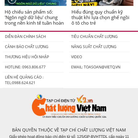
Hộ chiếu sản phẩm số:
Hiểu đúng quy chuẩn kỹ
'Ngôn ngữ dữ liệu' chung
thuật khi lựa chọn ghế ngồi
trong nền kinh tế tuần hoàn
ô tô cho trẻ
DIỄN ĐÀN CHÍNH SÁCH
TIÊU CHUẨN CHẤT LƯỢNG
CẢNH BÁO CHẤT LƯỢNG
NĂNG SUẤT CHẤT LƯỢNG
THƯƠNG HIỆU HỘI NHẬP
VIDEO
HOTLINE: 0963.806.677
EMAIL:
TOASOAN@VIETQ.VN
LIÊN HỆ QUẢNG CÁO :
TEL:0988.624.621
BẢN QUYỀN THUỘC VỀ TẠP CHÍ CHẤT LƯỢNG VIỆT NAM
Giấy phép hoạt động báo chí điện tử số: 125/GP-BVHTTDL cấp ngày 11