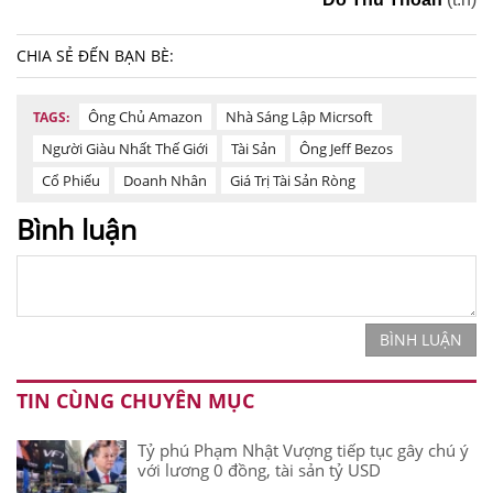
CHIA SẺ ĐẾN BẠN BÈ:
Ông Chủ Amazon
Nhà Sáng Lập Micrsoft
TAGS:
Người Giàu Nhất Thế Giới
Tài Sản
Ông Jeff Bezos
Cổ Phiếu
Doanh Nhân
Giá Trị Tài Sản Ròng
Bình luận
BÌNH LUẬN
TIN CÙNG CHUYÊN MỤC
Tỷ phú Phạm Nhật Vượng tiếp tục gây chú ý
với lương 0 đồng, tài sản tỷ USD