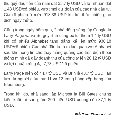
thu quý đầu tiên của năm đạt 35,7 tỷ USD và lợi nhuận đạt
1,48 USD/cổ phiếu, vượt mọi dự đoán của các nhà đầu tư.
Giá cổ phiếu ở mức 918,38 USD khi kết thúc phiên giao
dịch ngày thứ 5.
Cũng trong ngày hôm qua, 2 nhà đồng sáng lập Google là
Larry Page và và Sergey Brin cũng bỏ túi thêm 1,4 tỷ USD
khi cổ phiếu Alphabet tăng đáng kể lên mức 938,18
USD/cổ phiếu. Các nhà đầu tư tỏ ra lạc quan với Alphabet
sau khi thông tin cho thấy mảng quảng cáo trên điện thoại
thông minh đã đẩy doanh thu của công ty lên 20,12 tỷ USD
và lợi nhuận ròng đạt 7,73 USD/cổ phiếu.
Larry Page hiện có 44,7 tỷ USD và Brin là 43,7 tỷ USD, lần
lượt là người giàu thứ 11 và 12 trong bảng xếp hạng của
Bloomberg.
Trong khi đó, nhà sáng lập Micrsoft là Bill Gates chứng
kiến khối tài sản giảm 200 triệu USD xuống còn 87,1 tỷ
USD.
Đỗ Thu Thoan
(t.h)