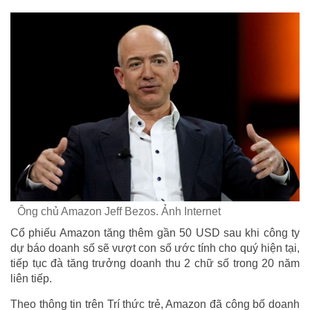
Ông chủ Amazon Jeff Bezos. Ảnh Internet
Cổ phiếu Amazon tăng thêm gần 50 USD sau khi công ty
dự báo doanh số sẽ vượt con số ước tính cho quý hiện tại,
tiếp tục đà tăng trưởng doanh thu 2 chữ số trong 20 năm
liên tiếp.
Theo thông tin trên Trí thức trẻ, Amazon đã công bố doanh