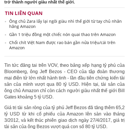
trở thành người giàu nhất thế giới.
TIN LIÊN QUAN
Ông chủ Zara lấy lại ngôi giàu nhì thế giới từ tay chủ nhân
hãng Amazon
Gần 1 triệu đồng một chiếc nón quai thao trên Amazon
Chổi chít Việt Nam được rao bán gần nửa triệu/cái trên
Amazon
Tin tức đăng tai trên VOV, theo bảng xếp hạng tỷ phú của
Bloomberg, ông Jeff Bezos - CEO của tập đoàn thương
mại điện tử lớn nhất hành tinh - lần đầu tiên chứng kiến tài
sản của mình vượt qua 80 tỷ USD. Hiện tại, tài sản của
ông chủ Amazon chỉ còn cách người giàu nhất thế giới Bill
Gates khoảng 5 tỷ USD.
Giá trị tài sản ròng của tỷ phú Jeff Bezos đã tăng thêm 65,2
tỷ USD từ khi cổ phiếu của Amazon lên sàn vào tháng
3/2012, và kết thúc phiên giao dịch ngày 27/4/2017, giá trị
tài sản của ông Bezos vượt quá con số 80 tỷ USD.