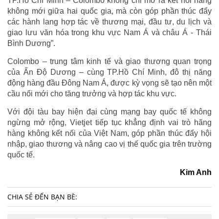
TP.Hồ Chí Minh – Colombo không chỉ mở ra kết nối hàng
không mới giữa hai quốc gia, mà còn góp phần thúc đẩy
các hành lang hợp tác về thương mại, đầu tư, du lịch và
giao lưu văn hóa trong khu vực Nam Á và châu Á - Thái
Bình Dương”.
Colombo – trung tâm kinh tế và giao thương quan trọng
của Ấn Độ Dương – cùng TP.Hồ Chí Minh, đô thị năng
động hàng đầu Đông Nam Á, được kỳ vọng sẽ tạo nên một
cầu nối mới cho tăng trưởng và hợp tác khu vực.
Với đội tàu bay hiện đại cùng mạng bay quốc tế không
ngừng mở rộng, Vietjet tiếp tục khẳng định vai trò hãng
hàng không kết nối của Việt Nam, góp phần thúc đẩy hội
nhập, giao thương và nâng cao vị thế quốc gia trên trường
quốc tế.
Kim Anh
CHIA SẺ ĐẾN BẠN BÈ: