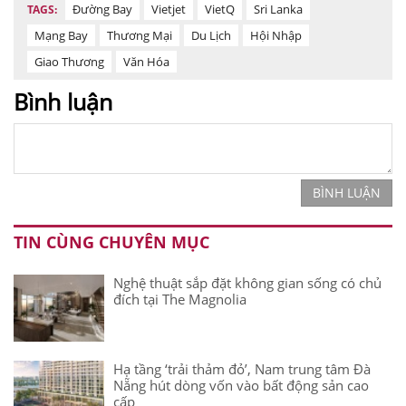
Đường Bay
Vietjet
VietQ
Sri Lanka
TAGS:
Mạng Bay
Thương Mại
Du Lịch
Hội Nhập
Giao Thương
Văn Hóa
Bình luận
BÌNH LUẬN
TIN CÙNG CHUYÊN MỤC
Nghệ thuật sắp đặt không gian sống có chủ
đích tại The Magnolia
Hạ tầng ‘trải thảm đỏ’, Nam trung tâm Đà
Nẵng hút dòng vốn vào bất động sản cao
cấp