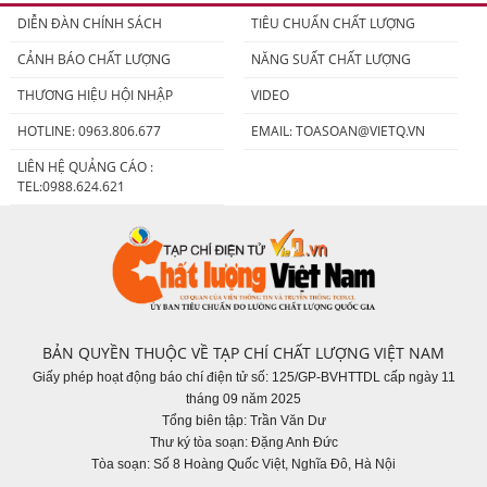
DIỄN ĐÀN CHÍNH SÁCH
TIÊU CHUẨN CHẤT LƯỢNG
CẢNH BÁO CHẤT LƯỢNG
NĂNG SUẤT CHẤT LƯỢNG
THƯƠNG HIỆU HỘI NHẬP
VIDEO
HOTLINE: 0963.806.677
EMAIL:
TOASOAN@VIETQ.VN
LIÊN HỆ QUẢNG CÁO :
TEL:0988.624.621
BẢN QUYỀN THUỘC VỀ TẠP CHÍ CHẤT LƯỢNG VIỆT NAM
Giấy phép hoạt động báo chí điện tử số: 125/GP-BVHTTDL cấp ngày 11
tháng 09 năm 2025
Tổng biên tập: Trần Văn Dư
Thư ký tòa soạn: Đặng Anh Đức
Tòa soạn: Số 8 Hoàng Quốc Việt, Nghĩa Đô, Hà Nội