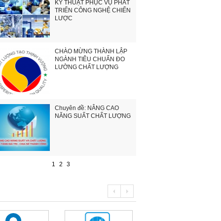
KỸ THUẬT PHỤC VỤ PHÁT
TRIỂN CÔNG NGHỆ CHIẾN
LƯỢC
CHÀO MỪNG THÀNH LẬP
NGÀNH TIÊU CHUẨN ĐO
LƯỜNG CHẤT LƯỢNG
Chuyên đề: NÂNG CAO
NĂNG SUẤT CHẤT LƯỢNG
1
2
3