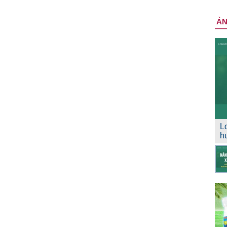
Ả
L
h