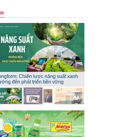
NH
ongform: Chiến lược năng suất xanh
ướng đến phát triển bền vững