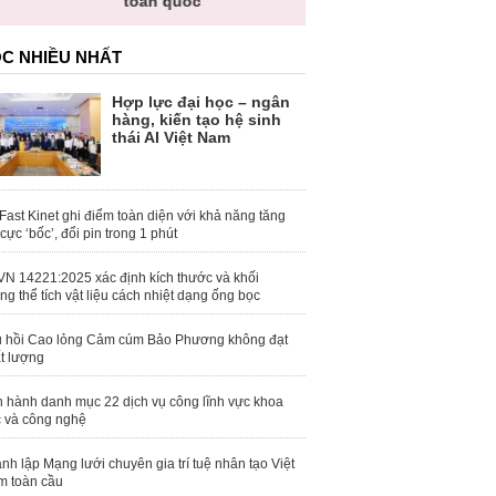
toàn quốc
C NHIỀU NHẤT
Hợp lực đại học – ngân
hàng, kiến tạo hệ sinh
thái AI Việt Nam
Fast Kinet ghi điểm toàn diện với khả năng tăng
 cực ‘bốc’, đổi pin trong 1 phút
N 14221:2025 xác định kích thước và khối
ng thể tích vật liệu cách nhiệt dạng ống bọc
 hồi Cao lỏng Cảm cúm Bảo Phương không đạt
t lượng
 hành danh mục 22 dịch vụ công lĩnh vực khoa
 và công nghệ
nh lập Mạng lưới chuyên gia trí tuệ nhân tạo Việt
 toàn cầu