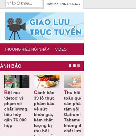
Hotline:
0963.806.677
THƯƠNG HIỆU HỘI NHẬP
VIDEO
ẢNH BÁO
Cảnh báo
Thu hồi
Thu hồi
Người tiêu
etox’ vi
39 lô thực
toàn quốc
Cao lỏng
dùng cần
hạm về
phẩm bảo
sản phẩm
Cảm cúm
cảnh giác
hất lượng,
vệ sức
tắm gội
Bảo
lựa chọn
êu hủy
khỏe giả,
Oatrum và
Phương
thịt lợn đ
ần 76.000
kém chất
Tabame Pro
không đạt
tiêu chuẩ
ộp
lượng bị
không đạt
chất lượng
và an toà
thu hồi
chất lượng