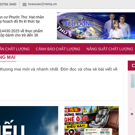
toasoan@vietq.vn
-43756 3440
n cư Phước Thọ: Hạt nhân
 hoạch đô thị tri thức tại
Long
14430:2025 về thực phẩm
ộp dành cho trẻ đến 36
tuổi
huẩn mới đánh giá khả năng
nứt của hỗn hợp bê tông
UẨN CHẤT LƯỢNG
CẢNH BÁO CHẤT LƯỢNG
NĂNG SUẤT CHẤT LƯỢNG
NG MAI
C
ề thuong mai mới và nhanh nhất. Đón đọc và chia sẻ bài viết về
Cảnh báo
Thu hồi
Sản phẩm
Lạm dụng
Bột rau
n
sản phẩm
toàn quốc
kém chất
sữa tươi
‘d
ác
nhập ngoại
và tiêu hủy
lượng đã
cho trẻ
p
n
bị thu hồi
nước rửa
bỏ qua
nhỏ: Cảnh
c
 đạt
do mất an
tay dạng
những
báo sai lầm
ti
uẩn
toàn có thể
bọt Layer
bước kiểm
dẫn tới
g
àn
xuất hiện
Clean do
soát nào?
nhiều hệ
h
tại Việt Nam
sản xuất
lụy sức