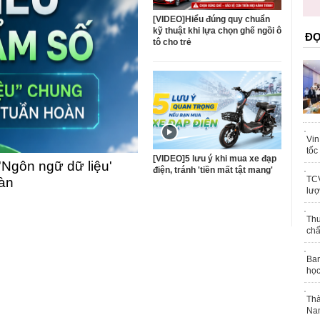
trái phép
khỏe
[VIDEO]Hiểu đúng quy chuẩn
kỹ thuật khi lựa chọn ghế ngồi ô
ĐỌ
tô cho trẻ
Vin
tốc
[VIDEO]5 lưu ý khi mua xe đạp
'Ngôn ngữ dữ liệu'
điện, tránh 'tiền mất tật mang'
TCV
oàn
lượ
Thu
chấ
Ban
học
Thà
Nam