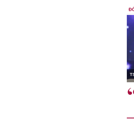
ĐỐ
ó Viện trưởng
T
ệc phải làm
Việc sử dụng hiệu quả chính
và trên thực tế
sách tài khóa không chỉ mang ý
 hành như tăng
nghĩa hỗ trợ ngắn hạn mà còn
a học công
đóng vai trò tạo nền tảng cho
 các cơ chế
tăng trưởng bền vững dài hạn.
i mới sáng tạo,