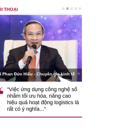
I THOẠI
Ông Hoàng Quang Phòn
S Phan Đức Hiếu - Chuyên gia kinh tế
VCCI
"Việc ứng dụng công nghệ số
""Theo tôi, cần 
nhằm tối ưu hóa, nâng cao
gốc rễ về nhận
hiệu quả hoạt động logistics là
nghiệp cần coi
rất có ý nghĩa..."
động hài hoà là
triển..."