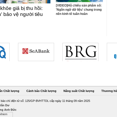
[VIDEO]Hộ chiếu sản phẩm số:
ỏe giả bị thu hồi:
'Ngôn ngữ dữ liệu' chung trong
n' bảo vệ người tiêu
nền kinh tế tuần hoàn
ẩn Chất lượng
Cảnh báo Chất lượng
Năng suất Chất lượng
Thương hi
 báo chí điện tử số: 125/GP-BVHTTDL cấp ngày 11 tháng 09 năm 2025
 Văn Dư
ng Anh Đức