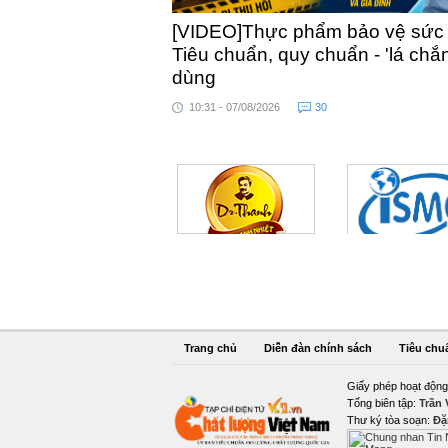
[VIDEO]Thực phẩm bảo vệ sức kh
Tiêu chuẩn, quy chuẩn - 'lá chắ
dùng
10:31 - 07/08/2026
30
Trang chủ
Diễn đàn chính sách
Tiêu chu
Giấy phép hoạt động
Tổng biên tập:
Trần
Thư ký tòa soạn:
Đặ