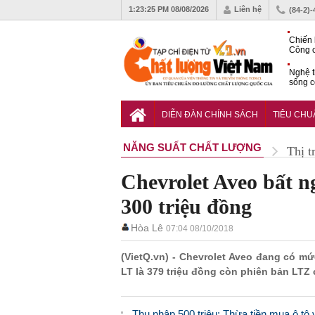
1:23:26 PM
08/08/2026
Liên hệ
(84-2)
Chiến 
Công c
hạn ch
Nghệ t
sống c
Vì sao
gia đố
DIỄN ĐÀN CHÍNH SÁCH
TIÊU CH
NĂNG SUẤT CHẤT LƯỢNG
Thị t
Chevrolet Aveo bất n
300 triệu đồng
Hòa Lê
07:04 08/10/2018
(VietQ.vn) - Chevrolet Aveo đang có mứ
LT là 379 triệu đồng còn phiên bản LTZ 
Thu nhập 500 triệu: Thừa tiền mua ô tô 