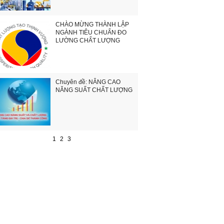
CHÀO MỪNG THÀNH LẬP
NGÀNH TIÊU CHUẨN ĐO
LƯỜNG CHẤT LƯỢNG
Chuyên đề: NÂNG CAO
NĂNG SUẤT CHẤT LƯỢNG
1
2
3