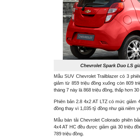
TS. Nguyễn Đức Độ - Ph
Viện Kinh tế Tài chính
"Có rất nhiều vi
ngay từ bây giờ 
đang được tiến
Chevrolet Spark Duo LS gi
đầu tư cho kho
Mẫu SUV Chevrolet Trailblazer có 3 phiê
nghệ; ban hành
giảm từ 859 triệu đồng xuống còn 809 tr
khuyến khích đổ
tháng 7 này là 868 triệu đồng, thấp hơn 30 
khởi nghiệp..."
Phiên bản 2.8 4x2 AT LTZ có mức giảm 40 
đồng thay vì 1,035 tỷ đồng như giá niêm y
Mẫu bán tải Chevrolet Colorado phiên bả
4x4 AT HC đều được giảm giá 30 triệu đồn
789 triệu đồng.