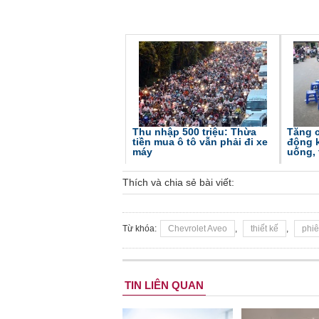
Thu nhập 500 triệu: Thừa
Tăng 
tiền mua ô tô vẫn phải đi xe
động 
máy
uống,
Thích và chia sẻ bài viết:
Từ khóa:
Chevrolet Aveo
,
thiết kế
,
phi
TIN LIÊN QUAN