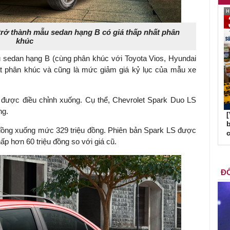
trở thành mẫu sedan hạng B có giá thấp nhất phân
khúc
 sedan hạng B (cùng phân khúc với Toyota Vios, Hyundai
ất phân khúc và cũng là mức giảm giá kỷ lục của mẫu xe
 được điều chỉnh xuống. Cụ thể, Chevrolet Spark Duo LS
ng.
b
u đồng xuống mức 329 triệu đồng. Phiên bản Spark LS được
c
hấp hơn 60 triệu đồng so với giá cũ.
ĐỐ