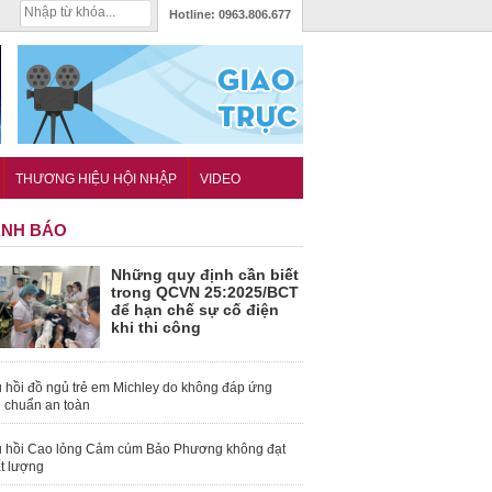
Hotline:
0963.806.677
THƯƠNG HIỆU HỘI NHẬP
VIDEO
NH BÁO
Những quy định cần biết
trong QCVN 25:2025/BCT
để hạn chế sự cố điện
khi thi công
 hồi đồ ngủ trẻ em Michley do không đáp ứng
u chuẩn an toàn
 hồi Cao lỏng Cảm cúm Bảo Phương không đạt
t lượng