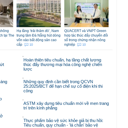
 không
Hạ tầng ‘trải thảm đỏ’, Nam
QUACERT và VNPT Green
ch tại The
trung tâm Đà Nẵng hút dòng
hợp tác thúc đẩy chuyển đổi
vốn vào bất động sản cao
số trong chứng nhận nông
cấp
nghiệp
10
10
Hoàn thiện tiêu chuẩn, hạ tầng chất lượng
bứt
thúc đẩy thương mại hóa công nghệ chiến
lược
sáng
Những quy định cần biết trong QCVN
25:2025/BCT để hạn chế sự cố điện khi thi
công
o
ASTM xây dựng tiêu chuẩn mới về men trang
trí trên kính phẳng
mở
Thực phẩm bảo vệ sức khỏe giả bị thu hồi:
Tiêu chuẩn, quy chuẩn - 'lá chắn' bảo vệ