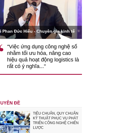
Ông Hoàng Quang Phòn
S Phan Đức Hiếu - Chuyên gia kinh tế
VCCI
"Việc ứng dụng công nghệ số
""Theo tôi, cần 
nhằm tối ưu hóa, nâng cao
gốc rễ về nhận
hiệu quả hoạt động logistics là
nghiệp cần coi
rất có ý nghĩa..."
động hài hoà là
triển..."
UYÊN ĐỀ
TIÊU CHUẨN, QUY CHUẨN
KỸ THUẬT PHỤC VỤ PHÁT
TRIỂN CÔNG NGHỆ CHIẾN
LƯỢC