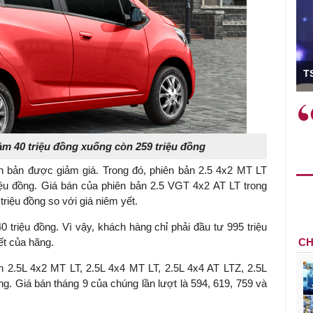
ó Viện trưởng
T
ệc phải làm
Việc sử dụng hiệu quả chính
và trên thực tế
sách tài khóa không chỉ mang ý
 hành như tăng
nghĩa hỗ trợ ngắn hạn mà còn
ảm 40 triệu đồng xuống còn 259 triệu đồng
a học công
đóng vai trò tạo nền tảng cho
n bản được giảm giá. Trong đó, phiên bản 2.5 4x2 MT LT
 các cơ chế
tăng trưởng bền vững dài hạn.
iệu đồng. Giá bán của phiên bản 2.5 VGT 4x2 AT LT trong
i mới sáng tạo,
triệu đồng so với giá niêm yết.
triệu đồng. Vì vậy, khách hàng chỉ phải đầu tư 995 triệu
ết của hãng.
CH
n 2.5L 4x2 MT LT, 2.5L 4x4 MT LT, 2.5L 4x4 AT LTZ, 2.5L
g. Giá bán tháng 9 của chúng lần lượt là 594, 619, 759 và