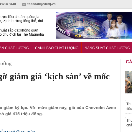
toasoan@vietq.vn
-43756 3440
lược tiêu chuẩn quốc gia:
ụ định hướng tổng thể, dài
o hoạt động tiêu chuẩn
huật sắp đặt không gian
ó chủ đích tại The Magnolia
 Ghana siết tiêu chuẩn quốc
i với xe cũ nhập khẩu?
UẨN CHẤT LƯỢNG
CẢNH BÁO CHẤT LƯỢNG
NĂNG SUẤT CHẤT LƯỢNG
CẢ
rường
gờ giảm giá ‘kịch sàn’ về mốc
Thu
c giảm kỷ lục. Với mức giảm này, giá của Chevrolet Aveo
tiê
có giá 415 triệu đồng.
Thu
chấ
vẫn phải đi xe máy