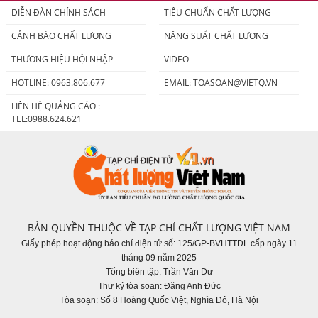
DIỄN ĐÀN CHÍNH SÁCH
TIÊU CHUẨN CHẤT LƯỢNG
CẢNH BÁO CHẤT LƯỢNG
NĂNG SUẤT CHẤT LƯỢNG
THƯƠNG HIỆU HỘI NHẬP
VIDEO
HOTLINE: 0963.806.677
EMAIL:
TOASOAN@VIETQ.VN
LIÊN HỆ QUẢNG CÁO :
TEL:0988.624.621
BẢN QUYỀN THUỘC VỀ TẠP CHÍ CHẤT LƯỢNG VIỆT NAM
Giấy phép hoạt động báo chí điện tử số: 125/GP-BVHTTDL cấp ngày 11
tháng 09 năm 2025
Tổng biên tập: Trần Văn Dư
Thư ký tòa soạn: Đặng Anh Đức
Tòa soạn: Số 8 Hoàng Quốc Việt, Nghĩa Đô, Hà Nội