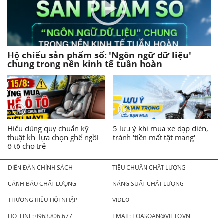
Hộ chiếu sản phẩm số: 'Ngôn ngữ dữ liệu'
chung trong nền kinh tế tuần hoàn
Hiểu đúng quy chuẩn kỹ
5 lưu ý khi mua xe đạp điện,
thuật khi lựa chọn ghế ngồi
tránh 'tiền mất tật mang'
ô tô cho trẻ
DIỄN ĐÀN CHÍNH SÁCH
TIÊU CHUẨN CHẤT LƯỢNG
CẢNH BÁO CHẤT LƯỢNG
NĂNG SUẤT CHẤT LƯỢNG
THƯƠNG HIỆU HỘI NHẬP
VIDEO
HOTLINE: 0963.806.677
EMAIL:
TOASOAN@VIETQ.VN