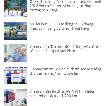
OPES ghi dấu tại Vietnam Insurance Summit
2026 với chiến lược AI hướng tới tăng
trưởng bền vững
MB lãi hơn 20.000 tỷ đồng sau 6 tháng,
phục vụ khoảng 38 triệu khách hàng
Vinmec dẫn đầu mức độ hài lòng về chăm
sóc sau điều trị tại Việt Nam
50 năm Vinamilk: Bền bỉ chăm sóc nền tảng
cho thế hệ Việt Nam tương lai
Vinmec phẫu thuật xuyên Việt hai chiều
bằng robot cách xa 1.700 km