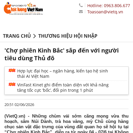
Hotline: 0963.806.677
Toasoan@vietq.vn
TRANG CHỦ
THƯƠNG HIỆU HỘI NHẬP
'Chợ phiên Kinh Bắc' sắp đến với người
tiêu dùng Thủ đô
Hợp lực đại học – ngân hàng, kiến tạo hệ sinh
thái AI Việt Nam
VinFast Kinet ghi điểm toàn diện với khả năng
tăng tốc cực ‘bốc’, đổi pin trong 1 phút
20:51 02/06/2026
(VietQ.vn) - Những chùm vải sớm căng mọng vừa thu
hoạch, sâm Núi Dành, trà hoa vàng, mỳ Chũ cùng hàng
chục sản vật đặc trưng của vùng đất quan họ sẽ hội tụ tại
“Chợ phiên Kinh Bắc”, diễn ra từ ngày 04 - 07/6 tại Không