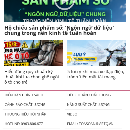
Hộ chiếu sản phẩm số: 'Ngôn ngữ dữ liệu'
chung trong nền kinh tế tuần hoàn
Hiểu đúng quy chuẩn kỹ
5 lưu ý khi mua xe đạp điện,
thuật khi lựa chọn ghế ngồi
tránh 'tiền mất tật mang'
ô tô cho trẻ
DIỄN ĐÀN CHÍNH SÁCH
TIÊU CHUẨN CHẤT LƯỢNG
CẢNH BÁO CHẤT LƯỢNG
NĂNG SUẤT CHẤT LƯỢNG
THƯƠNG HIỆU HỘI NHẬP
VIDEO
HOTLINE: 0963.806.677
EMAIL:
TOASOAN@VIETQ.VN