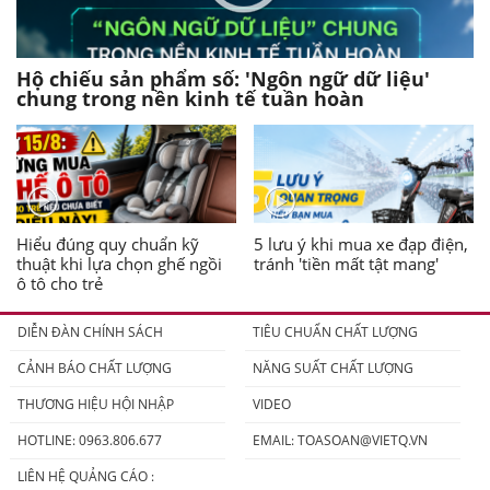
Hộ chiếu sản phẩm số: 'Ngôn ngữ dữ liệu'
chung trong nền kinh tế tuần hoàn
Hiểu đúng quy chuẩn kỹ
5 lưu ý khi mua xe đạp điện,
thuật khi lựa chọn ghế ngồi
tránh 'tiền mất tật mang'
ô tô cho trẻ
DIỄN ĐÀN CHÍNH SÁCH
TIÊU CHUẨN CHẤT LƯỢNG
CẢNH BÁO CHẤT LƯỢNG
NĂNG SUẤT CHẤT LƯỢNG
THƯƠNG HIỆU HỘI NHẬP
VIDEO
HOTLINE: 0963.806.677
EMAIL:
TOASOAN@VIETQ.VN
LIÊN HỆ QUẢNG CÁO :