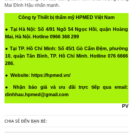
Mai Đình Hậu nhấn mạnh.
Công ty Thiết bị thẩm mỹ HPMED Việt Nam
● Tại Hà Nội: Số 4/91 Ngõ 54 Ngọc Hồi, quận Hoàng
Mai, Hà Nội. Hotline 0966 368 299
● Tại TP. Hồ Chí Minh: Số 45/1 Gò Cẩm Đệm, phường
10, quận Tân Bình, TP. Hồ Chí Minh. Hotline 076 6666
286.
● Website: https://hpmed.vn/
● Nhận báo giá và ưu đãi trực tiếp qua email:
dinhhau.hpmed@gmail.com
PV
CHIA SẺ ĐẾN BẠN BÈ: