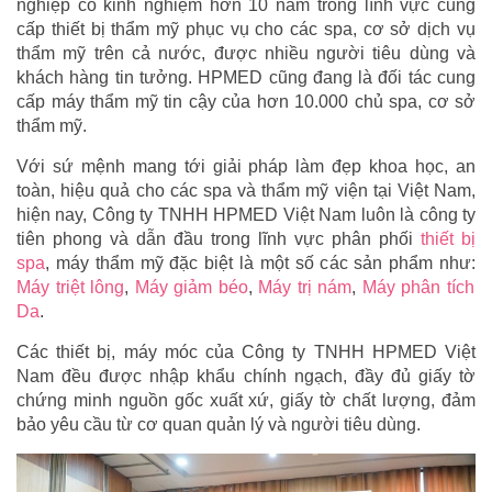
nghiệp có kinh nghiệm hơn 10 năm trong lĩnh vực cung
cấp thiết bị thẩm mỹ phục vụ cho các spa, cơ sở dịch vụ
thẩm mỹ trên cả nước, được nhiều người tiêu dùng và
khách hàng tin tưởng. HPMED cũng đang là đối tác cung
cấp máy thẩm mỹ tin cậy của hơn 10.000 chủ spa, cơ sở
thẩm mỹ.
Với sứ mệnh mang tới giải pháp làm đẹp khoa học, an
toàn, hiệu quả cho các spa và thẩm mỹ viện tại Việt Nam,
hiện nay, Công ty TNHH HPMED Việt Nam luôn là công ty
tiên phong và dẫn đầu trong lĩnh vực phân phối
thiết bị
spa
, máy thẩm mỹ đặc biệt là một số các sản phẩm như:
Máy triệt lông
,
Máy giảm béo
,
Máy trị nám
,
Máy phân tích
Da
.
Các thiết bị, máy móc của Công ty TNHH HPMED Việt
Nam đều được nhập khẩu chính ngạch, đầy đủ giấy tờ
chứng minh nguồn gốc xuất xứ, giấy tờ chất lượng, đảm
bảo yêu cầu từ cơ quan quản lý và người tiêu dùng.