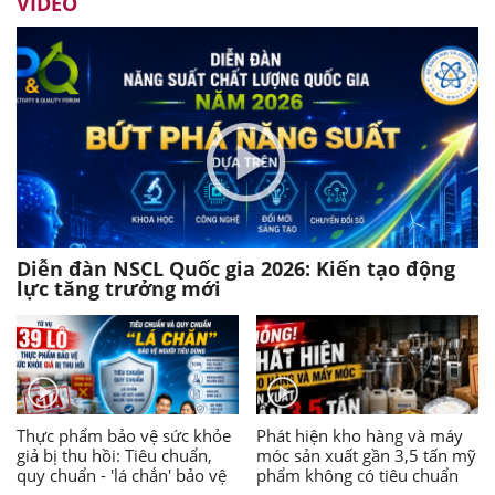
VIDEO
Diễn đàn NSCL Quốc gia 2026: Kiến tạo động
lực tăng trưởng mới
Thực phẩm bảo vệ sức khỏe
Phát hiện kho hàng và máy
giả bị thu hồi: Tiêu chuẩn,
móc sản xuất gần 3,5 tấn mỹ
quy chuẩn - 'lá chắn' bảo vệ
phẩm không có tiêu chuẩn