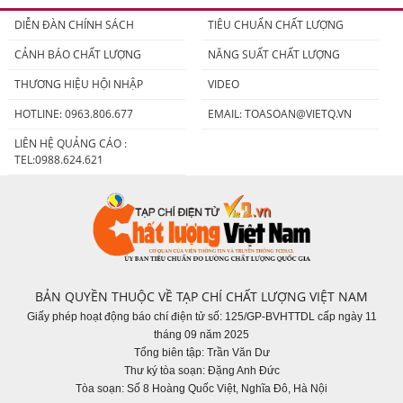
người tiêu dùng
DIỄN ĐÀN CHÍNH SÁCH
TIÊU CHUẨN CHẤT LƯỢNG
CẢNH BÁO CHẤT LƯỢNG
NĂNG SUẤT CHẤT LƯỢNG
THƯƠNG HIỆU HỘI NHẬP
VIDEO
HOTLINE: 0963.806.677
EMAIL:
TOASOAN@VIETQ.VN
LIÊN HỆ QUẢNG CÁO :
TEL:0988.624.621
BẢN QUYỀN THUỘC VỀ TẠP CHÍ CHẤT LƯỢNG VIỆT NAM
Giấy phép hoạt động báo chí điện tử số: 125/GP-BVHTTDL cấp ngày 11
tháng 09 năm 2025
Tổng biên tập: Trần Văn Dư
Thư ký tòa soạn: Đặng Anh Đức
Tòa soạn: Số 8 Hoàng Quốc Việt, Nghĩa Đô, Hà Nội