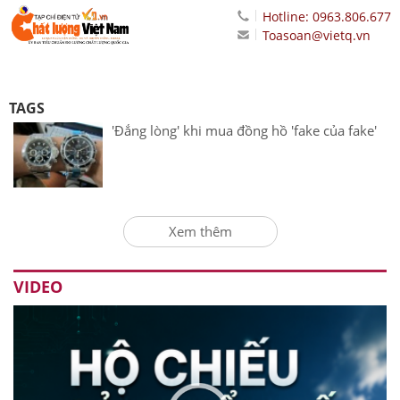
Hotline: 0963.806.677
Toasoan@vietq.vn
TAGS
'Đắng lòng' khi mua đồng hồ 'fake của fake'
Xem thêm
VIDEO