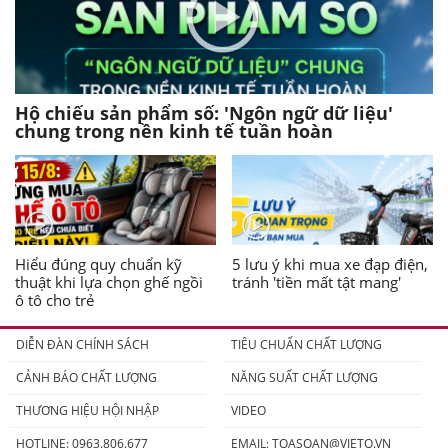
Hộ chiếu sản phẩm số: 'Ngôn ngữ dữ liệu'
chung trong nền kinh tế tuần hoàn
Hiểu đúng quy chuẩn kỹ
5 lưu ý khi mua xe đạp điện,
thuật khi lựa chọn ghế ngồi
tránh 'tiền mất tật mang'
ô tô cho trẻ
DIỄN ĐÀN CHÍNH SÁCH
TIÊU CHUẨN CHẤT LƯỢNG
CẢNH BÁO CHẤT LƯỢNG
NĂNG SUẤT CHẤT LƯỢNG
THƯƠNG HIỆU HỘI NHẬP
VIDEO
HOTLINE: 0963.806.677
EMAIL:
TOASOAN@VIETQ.VN