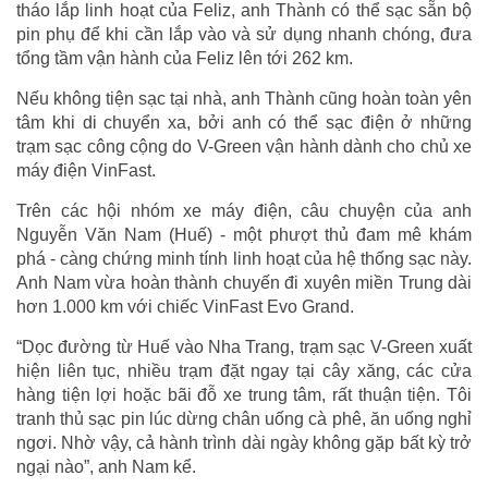
tháo lắp linh hoạt của Feliz, anh Thành có thể sạc sẵn bộ
pin phụ để khi cần lắp vào và sử dụng nhanh chóng, đưa
tổng tầm vận hành của Feliz lên tới 262 km.
Nếu không tiện sạc tại nhà, anh Thành cũng hoàn toàn yên
tâm khi di chuyển xa, bởi anh có thể sạc điện ở những
trạm sạc công cộng do V-Green vận hành dành cho chủ xe
máy điện VinFast.
Trên các hội nhóm xe máy điện, câu chuyện của anh
Nguyễn Văn Nam (Huế) - một phượt thủ đam mê khám
phá - càng chứng minh tính linh hoạt của hệ thống sạc này.
Anh Nam vừa hoàn thành chuyến đi xuyên miền Trung dài
hơn 1.000 km với chiếc VinFast Evo Grand.
“Dọc đường từ Huế vào Nha Trang, trạm sạc V-Green xuất
hiện liên tục, nhiều trạm đặt ngay tại cây xăng, các cửa
hàng tiện lợi hoặc bãi đỗ xe trung tâm, rất thuận tiện. Tôi
tranh thủ sạc pin lúc dừng chân uống cà phê, ăn uống nghỉ
ngơi. Nhờ vậy, cả hành trình dài ngày không gặp bất kỳ trở
ngại nào”, anh Nam kể.