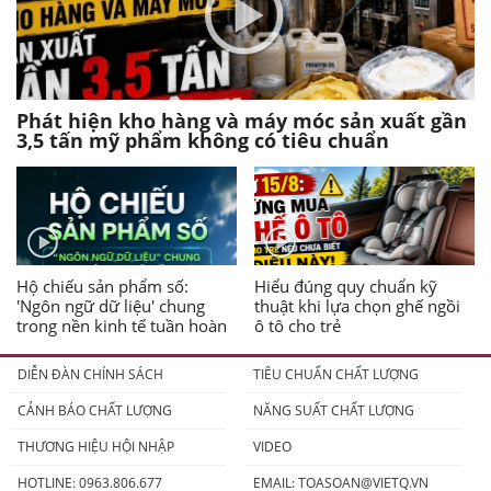
Phát hiện kho hàng và máy móc sản xuất gần
3,5 tấn mỹ phẩm không có tiêu chuẩn
Hộ chiếu sản phẩm số:
Hiểu đúng quy chuẩn kỹ
'Ngôn ngữ dữ liệu' chung
thuật khi lựa chọn ghế ngồi
trong nền kinh tế tuần hoàn
ô tô cho trẻ
DIỄN ĐÀN CHÍNH SÁCH
TIÊU CHUẨN CHẤT LƯỢNG
CẢNH BÁO CHẤT LƯỢNG
NĂNG SUẤT CHẤT LƯỢNG
THƯƠNG HIỆU HỘI NHẬP
VIDEO
HOTLINE: 0963.806.677
EMAIL:
TOASOAN@VIETQ.VN