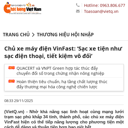
Hotline: 0963.806.677
Toasoan@vietq.vn
TRANG CHỦ
THƯƠNG HIỆU HỘI NHẬP
Chủ xe máy điện VinFast: ‘Sạc xe tiện như
sạc điện thoại, tiết kiệm vô đối’
QUACERT và VNPT Green hợp tác thúc đẩy
chuyển đổi số trong chứng nhận nông nghiệp
Hoàn thiện tiêu chuẩn, hạ tầng chất lượng thúc
đẩy thương mại hóa công nghệ chiến lược
08:33 29/11/2025
(VietQ.vn) - Nhờ khả năng sạc linh hoạt cùng mạng lưới
trạm sạc phủ khắp 34 tỉnh, thành phố, các chủ xe máy điện
VinFast hiện có thể tiếp năng lượng cho phương tiện một
cách dễ dàng và thuận tiện hơn bao giờ hết.