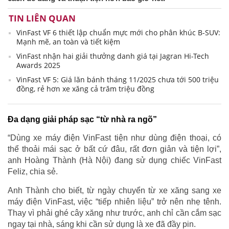
TIN LIÊN QUAN
VinFast VF 6 thiết lập chuẩn mực mới cho phân khúc B-SUV:
Mạnh mẽ, an toàn và tiết kiệm
VinFast nhận hai giải thưởng danh giá tại Jagran Hi-Tech
Awards 2025
VinFast VF 5: Giá lăn bánh tháng 11/2025 chưa tới 500 triệu
đồng, rẻ hơn xe xăng cả trăm triệu đồng
Đa dạng giải pháp sạc “từ nhà ra ngõ”
“Dùng xe máy điện VinFast tiện như dùng điện thoại, có
thể thoải mái sạc ở bất cứ đâu, rất đơn giản và tiện lợi”,
anh Hoàng Thành (Hà Nội) đang sử dụng chiếc VinFast
Feliz, chia sẻ.
Anh Thành cho biết, từ ngày chuyển từ xe xăng sang xe
máy điện VinFast, việc “tiếp nhiên liệu” trở nên nhẹ tênh.
Thay vì phải ghé cây xăng như trước, anh chỉ cần cắm sạc
ngay tại nhà, sáng khi cần sử dụng là xe đã đầy pin.