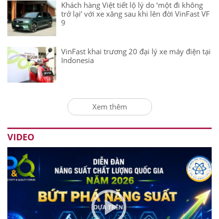
Khách hàng Việt tiết lộ lý do ‘một đi không
trở lại’ với xe xăng sau khi lên đời VinFast VF
9
VinFast khai trương 20 đại lý xe máy điện tại
Indonesia
Xem thêm
VIDEO