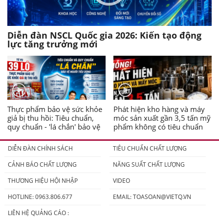
Diễn đàn NSCL Quốc gia 2026: Kiến tạo động
lực tăng trưởng mới
Thực phẩm bảo vệ sức khỏe
Phát hiện kho hàng và máy
giả bị thu hồi: Tiêu chuẩn,
móc sản xuất gần 3,5 tấn mỹ
quy chuẩn - 'lá chắn' bảo vệ
phẩm không có tiêu chuẩn
người tiêu dùng
DIỄN ĐÀN CHÍNH SÁCH
TIÊU CHUẨN CHẤT LƯỢNG
CẢNH BÁO CHẤT LƯỢNG
NĂNG SUẤT CHẤT LƯỢNG
THƯƠNG HIỆU HỘI NHẬP
VIDEO
HOTLINE: 0963.806.677
EMAIL:
TOASOAN@VIETQ.VN
LIÊN HỆ QUẢNG CÁO :