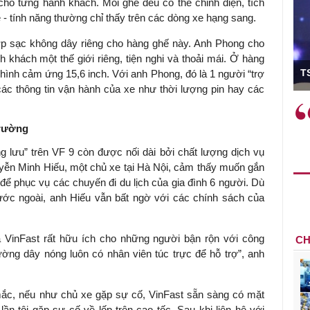
cho từng hành khách. Mỗi ghế đều có thể chỉnh điện, tích
- tính năng thường chỉ thấy trên các dòng xe hạng sang.
 hợp sạc không dây riêng cho hàng ghế này. Anh Phong cho
h khách một thế giới riêng, tiện nghi và thoải mái. Ở hàng
ó Viện trưởng
T
hình cảm ứng 15,6 inch. Với anh Phong, đó là 1 người “trợ
các thông tin vận hành của xe như thời lượng pin hay các
ệc phải làm
Việc sử dụng hiệu quả chính
và trên thực tế
sách tài khóa không chỉ mang ý
trường
 hành như tăng
nghĩa hỗ trợ ngắn hạn mà còn
g lưu” trên VF 9 còn được nối dài bởi chất lượng dịch vụ
a học công
đóng vai trò tạo nền tảng cho
uyễn Minh Hiếu, một chủ xe tại Hà Nội, cảm thấy muốn gắn
 các cơ chế
tăng trưởng bền vững dài hạn.
để phục vụ các chuyến đi du lịch của gia đình 6 người. Dù
i mới sáng tạo,
ước ngoài, anh Hiếu vẫn bất ngờ với các chính sách của
 VinFast rất hữu ích cho những người bận rộn với công
CH
ường dây nóng luôn có nhân viên túc trực để hỗ trợ”, anh
 mắc, nếu như chủ xe gặp sự cố, VinFast sẵn sàng có mặt
lần tôi gặp sự cố về lốp trên cao tốc. Sau khi liên hệ với