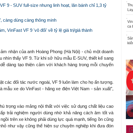
F 9 - SUV full-size nhưng linh hoạt, lăn bánh chỉ 1,3 tỷ
Thu
Lay
’, càng dùng càng thông minh
Vin
ca 
 VinFast VF 9 'vô đối' về tỷ lệ giá trị/giá thành
Sản
kiể
là cảm nhận của anh Hoàng Phong (Hà Nội) - chủ một doanh
u nhìn thấy VF 9. Từ khi sở hữu mẫu E-SUV, thiết kế sang
h dễ dàng tạo thiện cảm với khách hàng trong mỗi chuyến
t các đối tác nước ngoài, VF 9 luôn làm cho họ ấn tượng.
là mẫu xe do VinFast - hãng xe điện Việt Nam - sản xuất”,
hú trọng vào mảng nội thất với việc sử dụng chất liệu cao
cấp trải nghiệm người dùng nhờ khả năng cách âm tốt và
i ngồi trên xe không phải dùng lực quá mạnh, tiếng ồn cũng
 nhỏ như vậy cũng thể hiện sự chuyên nghiệp khi đưa đón