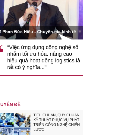
Ông Hoàng Quang Phòn
S Phan Đức Hiếu - Chuyên gia kinh tế
VCCI
"Việc ứng dụng công nghệ số
""Theo tôi, cần 
nhằm tối ưu hóa, nâng cao
gốc rễ về nhận
hiệu quả hoạt động logistics là
nghiệp cần coi
rất có ý nghĩa..."
động hài hoà là
triển..."
UYÊN ĐỀ
TIÊU CHUẨN, QUY CHUẨN
KỸ THUẬT PHỤC VỤ PHÁT
TRIỂN CÔNG NGHỆ CHIẾN
LƯỢC