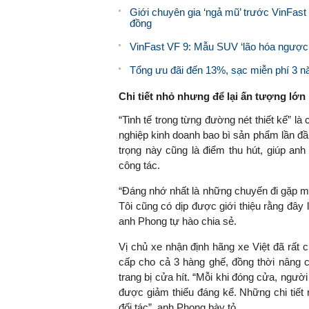
Giới chuyên gia ‘ngả mũ’ trước VinFast V
đồng
VinFast VF 9: Mẫu SUV ‘lão hóa ngược
Tổng ưu đãi đến 13%, sạc miễn phí 3 năm,
Chi tiết nhỏ nhưng để lại ấn tượng lớn
“Tinh tế trong từng đường nét thiết kế” 
nghiệp kinh doanh bao bì sản phẩm lần đầ
trọng này cũng là điểm thu hút, giúp an
công tác.
“Đáng nhớ nhất là những chuyến đi gặp mặ
Tôi cũng có dịp được giới thiệu rằng đây 
anh Phong tự hào chia sẻ.
Vị chủ xe nhận định hãng xe Việt đã rất c
cấp cho cả 3 hàng ghế, đồng thời nâng 
trang bị cửa hít. “Mỗi khi đóng cửa, ngườ
được giảm thiểu đáng kể. Những chi tiết
đối tác”, anh Phong bày tỏ.