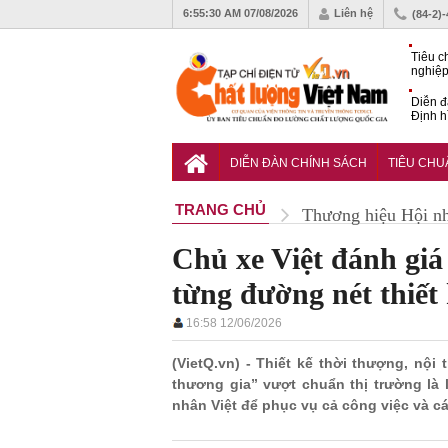
6:55:31 AM
07/08/2026
Liên hệ
(84-2)
Tiêu c
nghiệp
Diễn đ
Định h
phát tr
Sắp di
Chất l
DIỄN ĐÀN CHÍNH SÁCH
TIÊU CH
TRANG CHỦ
Thương hiệu Hội n
Chủ xe Việt đánh giá 
từng đường nét thiết 
16:58 12/06/2026
(VietQ.vn) - Thiết kế thời thượng, nội
thương gia” vượt chuẩn thị trường là 
nhân Việt để phục vụ cả công việc và cá