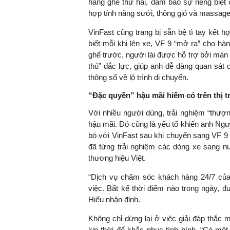
hàng ghế thứ hai, đảm bảo sự riêng biệt 
hợp tính năng sưởi, thông gió và massage 
VinFast cũng trang bị sẵn bệ tì tay kết
biết mỗi khi lên xe, VF 9 “mở ra” cho hàn
TS. Nguyễn Đức Độ - Ph
Viện Kinh tế Tài chính
ghế trước, người lái được hỗ trợ bởi màn 
thủ” đắc lực, giúp anh dễ dàng quan sát 
thông số về lộ trình di chuyển.
"Có rất nhiều vi
ngay từ bây giờ 
“Đặc quyền” hậu mãi hiếm có trên thị 
đang được tiến
Với nhiều người dùng, trải nghiệm “thượn
đầu tư cho kho
hậu mãi. Đó cũng là yếu tố khiến anh Ng
nghệ; ban hành
bó với VinFast sau khi chuyển sang VF 9 
khuyến khích đổ
đã từng trải nghiệm các dòng xe sang n
khởi nghiệp..."
thương hiệu Việt.
“Dịch vụ chăm sóc khách hàng 24/7 của
việc. Bất kể thời điểm nào trong ngày, đ
Hiếu nhận định.
Không chỉ dừng lại ở việc giải đáp thắc
kịp thời để khắc phục tình hình. “Có một 