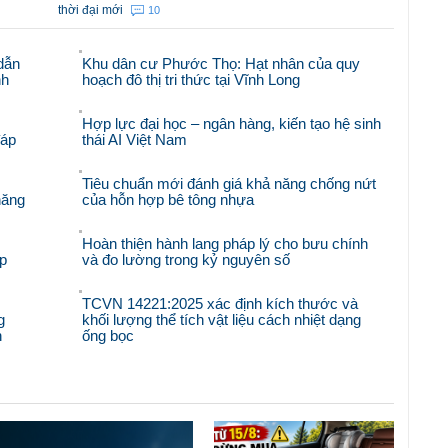
thời đại mới
10
dẫn
Khu dân cư Phước Thọ: Hạt nhân của quy
nh
hoạch đô thị tri thức tại Vĩnh Long
Hợp lực đại học – ngân hàng, kiến tạo hệ sinh
đáp
thái AI Việt Nam
Tiêu chuẩn mới đánh giá khả năng chống nứt
năng
của hỗn hợp bê tông nhựa
Hoàn thiện hành lang pháp lý cho bưu chính
p
và đo lường trong kỷ nguyên số
TCVN 14221:2025 xác định kích thước và
g
khối lượng thể tích vật liệu cách nhiệt dạng
n
ống bọc