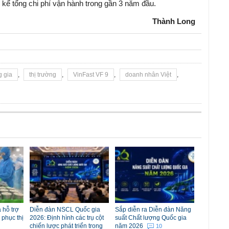
 kể tổng chi phí vận hành trong gần 3 năm đầu.
Thành Long
 gia
,
thị trường
,
VinFast VF 9
,
doanh nhân Việt
,
 hỗ trợ
Diễn đàn NSCL Quốc gia
Sắp diễn ra Diễn đàn Năng
 phục thị
2026: Định hình các trụ cột
suất Chất lượng Quốc gia
chiến lược phát triển trong
năm 2026
10