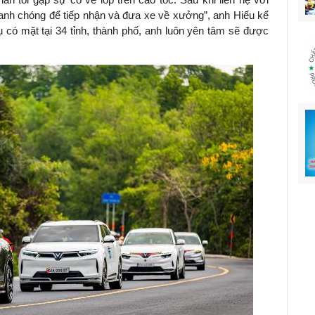
hanh chóng để tiếp nhận và đưa xe về xưởng”, anh Hiếu kể
 có mặt tại 34 tỉnh, thành phố, anh luôn yên tâm sẽ được