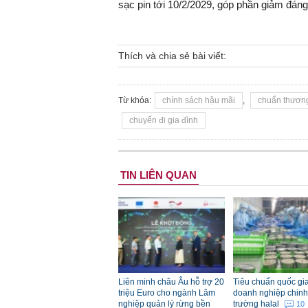
sạc pin tới 10/2/2029, góp phần giảm đáng
Thích và chia sẻ bài viết:
Từ khóa:
chính sách hậu mãi
,
chuẩn thương
chuyến đi gia đình
TIN LIÊN QUAN
Liên minh châu Âu hỗ trợ 20
Tiêu chuẩn quốc gia
triệu Euro cho ngành Lâm
doanh nghiệp chinh
nghiệp quản lý rừng bền
trường halal
10