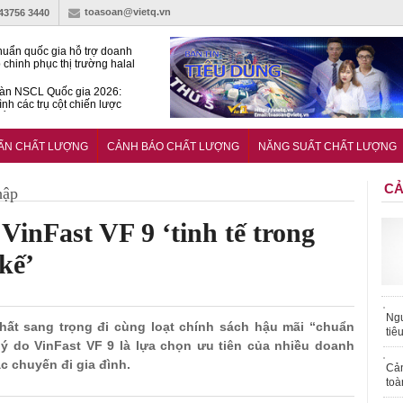
toasoan@vietq.vn
-43756 3440
huẩn quốc gia hỗ trợ doanh
 chinh phục thị trường halal
àn NSCL Quốc gia 2026:
ình các trụ cột chiến lược
iển trong thời đại mới
ễn ra Diễn đàn Năng suất
ượng Quốc gia năm 2026
UẨN CHẤT LƯỢNG
CẢNH BÁO CHẤT LƯỢNG
NĂNG SUẤT CHẤT LƯỢNG
CẢ
hập
VinFast VF 9 ‘tinh tế trong
kế’
Ngư
 thất sang trọng đi cùng loạt chính sách hậu mãi “chuẩn
tiê
lý do VinFast VF 9 là lựa chọn ưu tiên của nhiều doanh
c chuyến đi gia đình.
Cả
toà