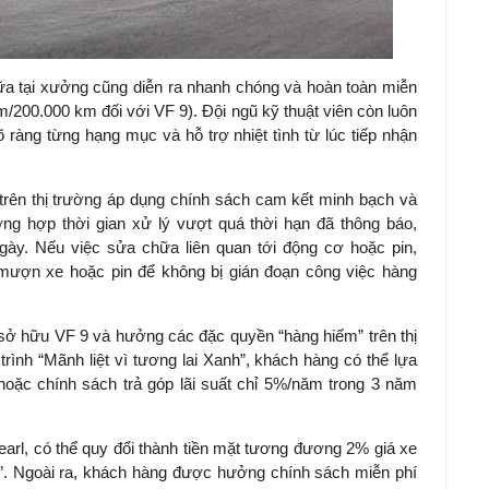
hữa tại xưởng cũng diễn ra nhanh chóng và hoàn toàn miễn
ăm/200.000 km đối với VF 9). Đội ngũ kỹ thuật viên còn luôn
õ ràng từng hạng mục và hỗ trợ nhiệt tình từ lúc tiếp nhận
i trên thị trường áp dụng chính sách cam kết minh bạch và
ng hợp thời gian xử lý vượt quá thời hạn đã thông báo,
ày. Nếu việc sửa chữa liên quan tới động cơ hoặc pin,
 mượn xe hoặc pin để không bị gián đoạn công việc hàng
 sở hữu VF 9 và hưởng các đặc quyền “hàng hiếm” trên thị
ình “Mãnh liệt vì tương lai Xanh”, khách hàng có thể lựa
hoặc chính sách trả góp lãi suất chỉ 5%/năm trong 3 năm
earl, có thể quy đổi thành tiền mặt tương đương 2% giá xe
on”. Ngoài ra, khách hàng được hưởng chính sách miễn phí