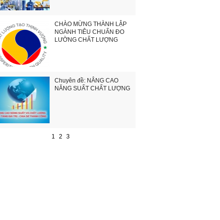
CHÀO MỪNG THÀNH LẬP
NGÀNH TIÊU CHUẨN ĐO
LƯỜNG CHẤT LƯỢNG
Chuyên đề: NÂNG CAO
NĂNG SUẤT CHẤT LƯỢNG
1
2
3