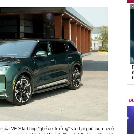
[
n
ĐỐ
 của VF 9 là hàng “ghế cơ trưởng” với hai ghế tách rời ở