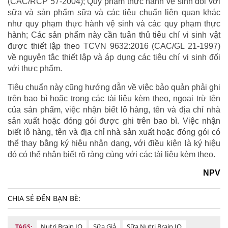
(CAC/RCP 57-2004); Quy phạm thực hành vệ sinh đối với
sữa và sản phẩm sữa và các tiêu chuẩn liên quan khác
như quy phạm thực hành vệ sinh và các quy phạm thực
hành; Các sản phẩm này cần tuân thủ tiêu chí vi sinh vật
được thiết lập theo TCVN 9632:2016 (CAC/GL 21-1997)
về nguyên tắc thiết lập và áp dụng các tiêu chí vi sinh đối
với thực phẩm.
Tiêu chuẩn này cũng hướng dẫn về việc bảo quản phải ghi
trên bao bì hoặc trong các tài liệu kèm theo, ngoại trừ tên
của sản phẩm, việc nhận biết lô hàng, tên và địa chỉ nhà
sản xuất hoặc đóng gói được ghi trên bao bì. Việc nhận
biết lô hàng, tên và địa chỉ nhà sản xuất hoặc đóng gói có
thể thay bằng ký hiệu nhận dạng, với điều kiện là ký hiệu
đó có thể nhận biết rõ ràng cùng với các tài liệu kèm theo.
NPV
CHIA SẺ ĐẾN BẠN BÈ:
Nutri Brain IQ
Sữa Giả
Sữa Nutri Brain IQ
TAGS: