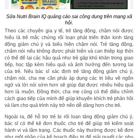
Sữa Nutri Brain IQ quảng cáo sai công dụng trên mạng xã
hội.
Theo các chuyên gia y tế, trẻ tăng động, chậm nói được
hiểu là trẻ mắc chứng rối loạn phát triển thần kinh tăng
động giảm chú ý và biểu hiện chậm nói. Trẻ tăng động,
chậm nói nếu không được phát hiện và can thiệp kịp thời
có thể để lại các hậu quả như trẻ gặp khó khăn trong giao
tiếp, học tập kém hiệu quả và ảnh hưởng đến tương lai
của trẻ. Nếu bác sĩ xác định trẻ tăng động giảm chú ý,
chậm nói, cha mẹ cần phải áp dụng các trị liệu về ngôn
ngữ và lời nói sớm hơn sẽ giúp đạt được nhiều hiệu quả
hơn là muộn. Đồng thời, cha mẹ cũng có thể điều chỉnh
cách giao tiếp của mình để giúp khuyến khích trẻ phản hồi
và làm cho quá trình này trở nên dễ dàng hơn cho trẻ.
Ngoài ra, để hỗ trợ trẻ bị rối loạn tăng động giảm chú ý,
bác sĩ có thể kê đơn thuốc cho trẻ để giúp trẻ kiểm soát
hành vi và tâm trạng. Các thuốc này thường được kê đơn
như một phần của kế hoạch điều trị để giải quyết các nhu