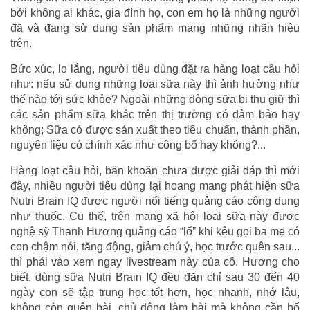
bởi không ai khác, gia đình họ, con em họ là những người
đã và đang sử dụng sản phẩm mang những nhãn hiệu
trên.
Bức xúc, lo lắng, người tiêu dùng đặt ra hàng loạt câu hỏi
như: nếu sử dụng những loại sữa này thì ảnh hưởng như
thế nào tới sức khỏe? Ngoài những dòng sữa bị thu giữ thì
các sản phẩm sữa khác trên thị trường có đảm bảo hay
không; Sữa có được sản xuất theo tiêu chuẩn, thành phần,
nguyên liệu có chính xác như công bố hay không?...
Hàng loạt câu hỏi, băn khoăn chưa được giải đáp thì mới
đây, nhiều người tiêu dùng lại hoang mang phát hiện sữa
Nutri Brain IQ được người nổi tiếng quảng cáo công dụng
như thuốc. Cụ thể, trên mạng xã hội loại sữa này được
nghệ sỹ Thanh Hương quảng cáo “lố” khi kêu gọi ba mẹ có
con chậm nói, tăng động, giảm chú ý, học trước quên sau...
thì phải vào xem ngay livestream này của cô. Hương cho
biết, dùng sữa Nutri Brain IQ đều đặn chỉ sau 30 đến 40
ngày con sẽ tập trung học tốt hơn, học nhanh, nhớ lâu,
không còn quên bài, chủ động làm bài mà không cần bố