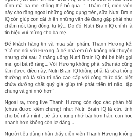
đỉnh mà ba mẹ không thể bỏ qua...”. Thậm chí, diễn viên
này cho rằng ngoài những công dụng trên, sữa Nutri Brain
IQ còn giúp con cải thiện những vấn đề đang gặp phải như
chậm nói, tăng động, tự kỷ... Do đó, Nutri Brain IQ chính là
tín hiệu vui mừng cho ba mẹ.
Để khách hàng tin và mua sản phẩm, Thanh Hương kể:
“Có mẹ nói với Hương là bé nhà em ú ớ không nói chuyện
nhưng chỉ sau 2 tháng uống Nutri Brain IQ thì bé biết gọi
mẹ, gọi bà rõ ràng... Với Hương không phải sữa nào cũng
làm được điều này, Nutri Brain IQ không phải là sữa thông
thường mà là sữa trí não cao cấp với công thức đặc biệt
chứa dưỡng chất quý giá giúp trẻ phát triển trí não, tập
chung và ghi nhớ hơn".
Ngoài ra, trong live Thanh Hương còn đọc các phản hồi
(chưa được kiểm chứng) như: Nutri Brain IQ là cứu tinh
cho bé nhà mình; bé tập chung nhớ bài hơn hẳn; con học
nhanh hơn không còn lơ đãng...
Người tiêu dùng nhận thấy diễn viên Thanh Hương không