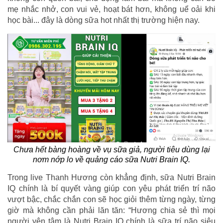
mẹ nhắc nhở, con vui vẻ, hoạt bát hơn, không uể oải khi
học bài... đây là dòng sữa hot nhất thị trường hiện nay.
Chưa hết bàng hoàng về vụ sữa giả, người tiêu dùng lại
nơm nớp lo về quảng cáo sữa Nutri Brain IQ.
Trong live Thanh Hương còn khẳng định, sữa Nutri Brain
IQ chính là bí quyết vàng giúp con yêu phát triển trí não
vượt bậc, chắc chắn con sẽ học giỏi thêm từng ngày, từng
giờ mà không cần phải lăn tăn: “Hương chia sẻ thì mọi
người yên tâm là Nutri Brain IQ chính là sữa trí não siêu