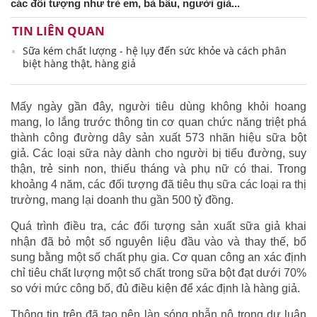
các đối tượng như trẻ em, bà bầu, người già...
TIN LIÊN QUAN
Sữa kém chất lượng - hệ lụy đến sức khỏe và cách phân
biệt hàng thật, hàng giả
Mấy ngày gần đây, người tiêu dùng không khỏi hoang
mang, lo lắng trước thông tin cơ quan chức năng triệt phá
thành công đường dây sản xuất 573 nhãn hiệu sữa bột
giả. Các loại sữa này dành cho người bị tiểu đường, suy
thận, trẻ sinh non, thiếu tháng và phụ nữ có thai. Trong
khoảng 4 năm, các đối tượng đã tiêu thụ sữa các loại ra thị
trường, mang lại doanh thu gần 500 tỷ đồng.
Quá trình điều tra, các đối tượng sản xuất sữa giả khai
nhận đã bỏ một số nguyên liệu đầu vào và thay thế, bổ
sung bằng một số chất phụ gia. Cơ quan công an xác định
chỉ tiêu chất lượng một số chất trong sữa bột đạt dưới 70%
so với mức công bố, đủ điều kiện để xác định là hàng giả.
Thông tin trên đã tạo nên làn sóng phẫn nộ trong dư luận