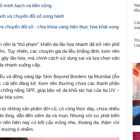
 số minh bạch và bền vững
Ngư
tiê
anh và chuyển đổi số song hành
Cả
à chuyển đổi số - chìa khóa vàng hiện thực hóa khát vọng
toà
Thu
 nền là “thủ phạm” khiến da lão hóa nhanh đã trở nên phổ
Lay
điểm. Tuy nhiên, các chuyên gia da liễu khẳng định, kem nền
p gây lão hóa, mà chính cách sử dụng sai và lựa chọn sản
da nhanh xuống cấp.
liễu và đồng sáng lập Skin Beyond Borders tại Mumbai (Ấn
 cải tiến đáng kể. Kem nền thường chứa các thành phần
chống nắng SPF, giúp bảo vệ da khỏi tác hại của tia UV –
lão hóa sớm.
 từ những sản phẩm đời cũ, có công thức dày, chứa nhiều
ân lông, dẫn đến viêm da và mụn. Nhưng với sự phát triển
nền hiện nay có kết cấu mỏng nhẹ, thoáng da, thậm chí
i trường ô nhiễm.