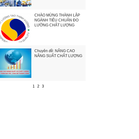
CHÀO MỪNG THÀNH LẬP
NGÀNH TIÊU CHUẨN ĐO
LƯỜNG CHẤT LƯỢNG
Chuyên đề: NÂNG CAO
NĂNG SUẤT CHẤT LƯỢNG
1
2
3