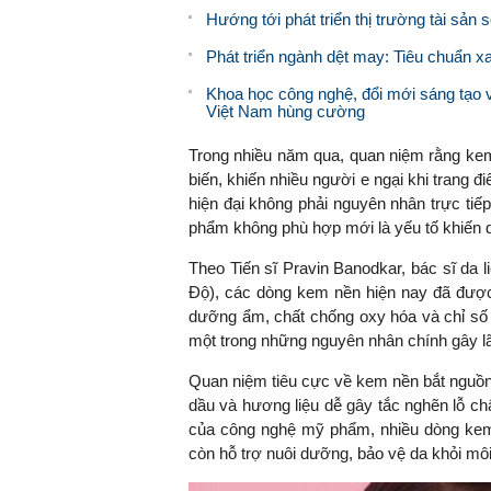
Hướng tới phát triển thị trường tài sản
Phát triển ngành dệt may: Tiêu chuẩn x
Khoa học công nghệ, đổi mới sáng tạo v
Việt Nam hùng cường
Trong nhiều năm qua, quan niệm rằng kem
biến, khiến nhiều người e ngại khi trang 
hiện đại không phải nguyên nhân trực tiế
phẩm không phù hợp mới là yếu tố khiến 
Theo Tiến sĩ Pravin Banodkar, bác sĩ da 
Độ), các dòng kem nền hiện nay đã được
dưỡng ẩm, chất chống oxy hóa và chỉ số 
một trong những nguyên nhân chính gây 
Quan niệm tiêu cực về kem nền bắt nguồn
dầu và hương liệu dễ gây tắc nghẽn lỗ ch
của công nghệ mỹ phẩm, nhiều dòng kem 
còn hỗ trợ nuôi dưỡng, bảo vệ da khỏi mô