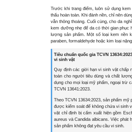
Trước khi trang điểm, luôn sử dụng kem
thấu hoàn toàn. Khi đánh nền, chỉ nên dù
vẫn thông thoáng. Cuối cùng, cho da ngh
kem dưỡng nhẹ để da có thời gian phục h
lượng sản phẩm. Một số loại kem nền k
paraben, formaldehyde hoặc kim loại nặn
Tiêu chuẩn quốc gia TCVN 13634:2023 
vi sinh vật
Quy định các giới hạn vi sinh vật ch
toàn cho người tiêu dùng và chất lượn
dụng cho mọi loại mỹ phẩm, ngoại trừ cá
TCVN 13641:2023.
Theo TCVN 13634:2023, sản phẩm mỹ phẩ
được kiểm soát để không chứa vi sinh vậ
vật chỉ định bị cấm xuất hiện gồm Esc
aureus và Candida albicans. Việc phát h
sản phẩm không đạt yêu cầu vi sinh.