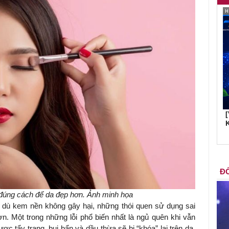
K
ĐỐ
úng cách để da đẹp hơn. Ảnh minh họa
 dù kem nền không gây hại, những thói quen sử dụng sai
ơn. Một trong những lỗi phổ biến nhất là ngủ quên khi vẫn
c tẩy trang, bụi bẩn và dầu thừa sẽ bị “khóa” lại trên da,