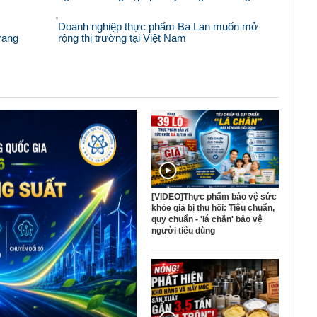
Doanh nghiệp thực phẩm Ba Lan muốn mở
rang
rộng thị trường tại Việt Nam
[VIDEO]Thực phẩm bảo vệ sức
khỏe giả bị thu hồi: Tiêu chuẩn,
quy chuẩn - 'lá chắn' bảo vệ
người tiêu dùng