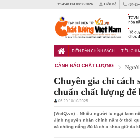
3:54:49 PM
08/08/2026
Liên hệ
(84-2)
TCVN 
hóa nă
nghiệm
Rõ quy
chức đ
Chiến 
Công c
DIỄN ĐÀN CHÍNH SÁCH
TIÊU CH
hạn ch
CẢNH BÁO CHẤT LƯỢNG
Người 
Chuyên gia chỉ cách
chuẩn chất lượng để
06:29 10/10/2025
(VietQ.vn) - Nhiều người lo ngại kem 
định nguyên nhân chính nằm ở thói qu
và chống nắng đủ là chìa khóa giữ da k