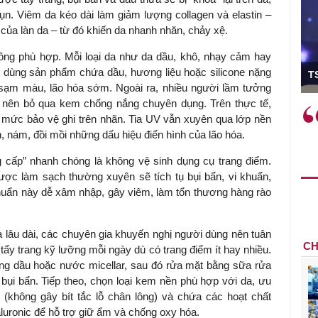
mụn. Viêm da kéo dài làm giảm lượng collagen và elastin –
 của làn da – từ đó khiến da nhanh nhăn, chảy xệ.
ông phù hợp. Mỗi loại da như da dầu, khô, nhạy cảm hay
ó Viện trưởng
ệc dùng sản phẩm chứa dầu, hương liệu hoặc silicone nặng
T
 sạm màu, lão hóa sớm. Ngoài ra, nhiều người lầm tưởng
 nên bỏ qua kem chống nắng chuyên dụng. Trên thực tế,
ệc phải làm
Việc sử dụng hiệu quả chính
t mức bảo vệ ghi trên nhãn. Tia UV vẫn xuyên qua lớp nền
và trên thực tế
sách tài khóa không chỉ mang ý
 nám, đồi mồi những dấu hiệu điển hình của lão hóa.
 hành như tăng
nghĩa hỗ trợ ngắn hạn mà còn
a học công
đóng vai trò tạo nền tảng cho
 cấp” nhanh chóng là không vệ sinh dụng cụ trang điểm.
 các cơ chế
tăng trưởng bền vững dài hạn.
ợc làm sạch thường xuyên sẽ tích tụ bụi bẩn, vi khuẩn,
i mới sáng tạo,
 khuẩn này dễ xâm nhập, gây viêm, làm tổn thương hàng rào
lâu dài, các chuyên gia khuyến nghị người dùng nên tuân
CH
tẩy trang kỹ lưỡng mỗi ngày dù có trang điểm ít hay nhiều.
ng dầu hoặc nước micellar, sau đó rửa mặt bằng sữa rửa
 bụi bẩn. Tiếp theo, chọn loại kem nền phù hợp với da, ưu
(không gây bít tắc lỗ chân lông) và chứa các hoạt chất
luronic để hỗ trợ giữ ẩm và chống oxy hóa.