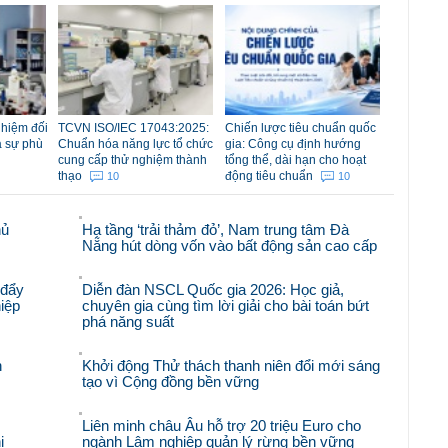
nhiệm đối
TCVN ISO/IEC 17043:2025:
Chiến lược tiêu chuẩn quốc
á sự phù
Chuẩn hóa năng lực tổ chức
gia: Công cụ định hướng
cung cấp thử nghiệm thành
tổng thể, dài hạn cho hoạt
thạo
động tiêu chuẩn
10
10
hủ
Hạ tầng ‘trải thảm đỏ’, Nam trung tâm Đà
Nẵng hút dòng vốn vào bất động sản cao cấp
 đẩy
Diễn đàn NSCL Quốc gia 2026: Học giả,
iệp
chuyên gia cùng tìm lời giải cho bài toán bứt
phá năng suất
n
Khởi động Thử thách thanh niên đổi mới sáng
tạo vì Cộng đồng bền vững
Liên minh châu Âu hỗ trợ 20 triệu Euro cho
i
ngành Lâm nghiệp quản lý rừng bền vững