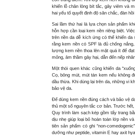
khiến lỗ chân lông bít tắc, gây viêm và 
hai yếu tố quyết định độ săn chắc, đàn hồi
Sai lầm thứ hai là lựa chọn sản phẩm kh
TS. Nguyễn Đức Độ - Ph
hỗn hợp cần loại kem nền riêng biệt. Vi
Viện Kinh tế Tài chính
trên nền da dễ kích ứng có thể khiến da
rằng kem nền có SPF là đủ chống nắng,
"Có rất nhiều vi
lượng kem nền thoa lên mặt quá ít để đạ
ngay từ bây giờ 
mỏng, âm thầm gây hại, dẫn đến nếp nhăn,
đang được tiến
đầu tư cho kho
Một thói quen khác cũng khiến da “xuống
nghệ; ban hành
Cọ, bông mút, mút tán kem nếu không đư
khuyến khích đổ
dầu thừa. Khi dùng lại trên da, những vi
khởi nghiệp..."
bảo vệ da.
Để dùng kem nền đúng cách và bảo vệ da 
thủ một số nguyên tắc cơ bản. Trước hết, 
Quy trình làm sạch kép gồm tẩy trang bằ
dịu nhẹ giúp loại bỏ hoàn toàn lớp nền và
tiên sản phẩm có ghi “non-comedogenic” 
dưỡng như peptide, vitamin E hay axit hya