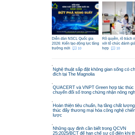
Diễn đàn NSCL Quốc gia
Rõ quyền, rõ trách 
2026: Kiến tạo động lực tăng
với tổ chức đánh gi
trưởng mới
hợp
10
10
Nghệ thuật sắp đặt không gian sống có c
đích tại The Magnolia
QUACERT và VNPT Green hợp tác thúc
chuyển đổi số trong chứng nhận nông ngh
Hoàn thiện tiêu chuẩn, hạ tầng chất lượng
thúc đẩy thương mại hóa công nghệ chiế
lược
Những quy định cần biết trong QCVN
25:2025/BCT để hạn chế sự cố điện khi th