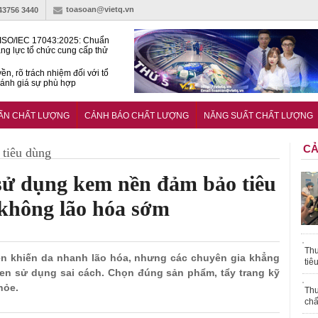
toasoan@vietq.vn
-43756 3440
ISO/IEC 17043:2025: Chuẩn
ng lực tổ chức cung cấp thử
 thành thạo
ền, rõ trách nhiệm đối với tổ
ánh giá sự phù hợp
lược tiêu chuẩn quốc gia:
ụ định hướng tổng thể, dài
UẨN CHẤT LƯỢNG
CẢNH BÁO CHẤT LƯỢNG
NĂNG SUẤT CHẤT LƯỢNG
o hoạt động tiêu chuẩn
CẢ
tiêu dùng
 sử dụng kem nền đảm bảo tiêu
 không lão hóa sớm
Thu
nền khiến da nhanh lão hóa, nhưng các chuyên gia khẳng
tiê
en sử dụng sai cách. Chọn đúng sản phẩm, tẩy trang kỹ
hỏe.
Thu
chấ