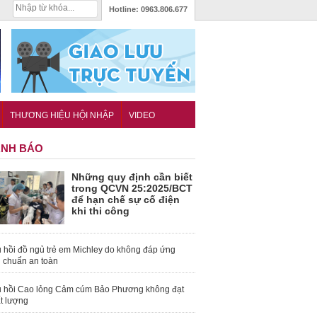
Hotline:
0963.806.677
THƯƠNG HIỆU HỘI NHẬP
VIDEO
NH BÁO
Những quy định cần biết
trong QCVN 25:2025/BCT
để hạn chế sự cố điện
khi thi công
 hồi đồ ngủ trẻ em Michley do không đáp ứng
u chuẩn an toàn
 hồi Cao lỏng Cảm cúm Bảo Phương không đạt
t lượng