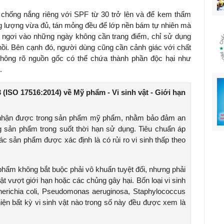
 chống nắng riêng với SPF từ 30 trở lên và để kem thẩm
ng lượng vừa đủ, tán mỏng đều để lớp nền bám tự nhiên mà
ỉ ngơi vào những ngày không cần trang điểm, chỉ sử dụng
ồi. Bên cạnh đó, người dùng cũng cần cảnh giác với chất
hông rõ nguồn gốc có thể chứa thành phần độc hại như
g.
(ISO 17516:2014) về Mỹ phẩm - Vi sinh vật - Giới hạn
ấp nhận được trong sản phẩm mỹ phẩm, nhằm bảo đảm an
g sản phẩm trong suốt thời hạn sử dụng. Tiêu chuẩn áp
c sản phẩm được xác định là có rủi ro vi sinh thấp theo
m không bắt buộc phải vô khuẩn tuyệt đối, nhưng phải
t vượt giới hạn hoặc các chủng gây hại. Bốn loại vi sinh
herichia coli, Pseudomonas aeruginosa, Staphylococcus
iện bất kỳ vi sinh vật nào trong số này đều được xem là