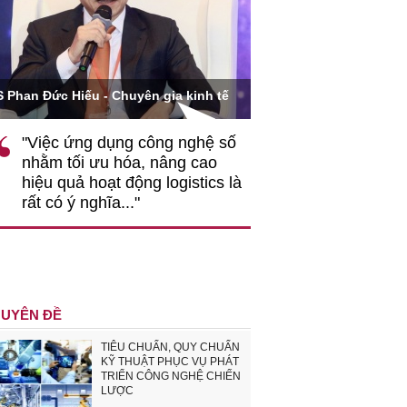
Ông Hoàng Quang Phòn
S Phan Đức Hiếu - Chuyên gia kinh tế
VCCI
"Việc ứng dụng công nghệ số
""Theo tôi, cần 
nhằm tối ưu hóa, nâng cao
gốc rễ về nhận
hiệu quả hoạt động logistics là
nghiệp cần coi
rất có ý nghĩa..."
động hài hoà là
triển..."
UYÊN ĐỀ
TIÊU CHUẨN, QUY CHUẨN
KỸ THUẬT PHỤC VỤ PHÁT
TRIỂN CÔNG NGHỆ CHIẾN
LƯỢC