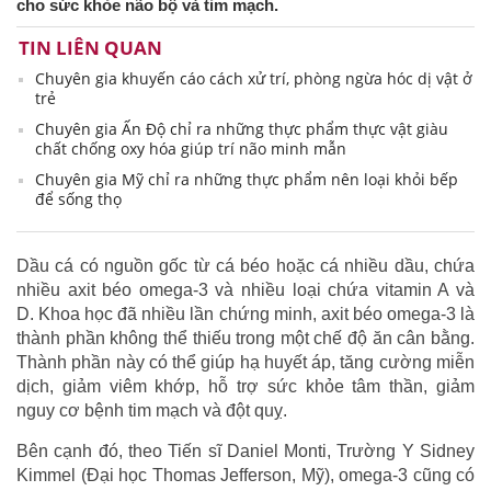
cho sức khỏe não bộ và tim mạch.
TIN LIÊN QUAN
Chuyên gia khuyến cáo cách xử trí, phòng ngừa hóc dị vật ở
trẻ
Chuyên gia Ấn Độ chỉ ra những thực phẩm thực vật giàu
chất chống oxy hóa giúp trí não minh mẫn
Chuyên gia Mỹ chỉ ra những thực phẩm nên loại khỏi bếp
để sống thọ
Dầu cá có nguồn gốc từ cá béo hoặc cá nhiều dầu, chứa
nhiều axit béo omega-3 và nhiều loại chứa vitamin A và
D. Khoa học đã nhiều lần chứng minh, axit béo omega-3 là
thành phần không thể thiếu trong một chế độ ăn cân bằng.
Thành phần này có thể giúp hạ huyết áp, tăng cường miễn
dịch, giảm viêm khớp, hỗ trợ sức khỏe tâm thần, giảm
nguy cơ bệnh tim mạch và đột quỵ.
Bên cạnh đó, theo Tiến sĩ Daniel Monti, Trường Y Sidney
Kimmel (Đại học Thomas Jefferson, Mỹ), omega-3 cũng có