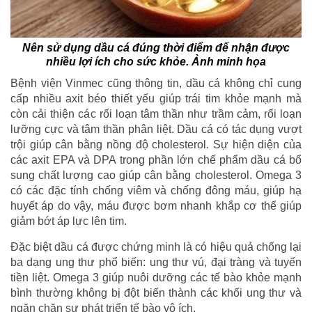
Nên sử dụng dầu cá đúng thời điểm để nhận được
nhiều lợi ích cho sức khỏe. Ảnh minh họa
Bệnh viện Vinmec cũng thông tin, dầu cá không chỉ cung
cấp nhiều axit béo thiết yếu giúp trái tim khỏe mạnh mà
còn cải thiện các rối loạn tâm thần như trầm cảm, rối loạn
lưỡng cực và tâm thần phân liệt. Dầu cá có tác dụng vượt
trội giúp cân bằng nồng độ cholesterol. Sự hiện diện của
các axit EPA và DPA trong phần lớn chế phẩm dầu cá bổ
sung chất lượng cao giúp cân bằng cholesterol. Omega 3
có các đặc tính chống viêm và chống đông máu, giúp hạ
huyết áp do vậy, máu được bơm nhanh khắp cơ thể giúp
giảm bớt áp lực lên tim.
Đặc biệt dầu cá được chứng minh là có hiệu quả chống lại
ba dạng ung thư phổ biến: ung thư vú, đại tràng và tuyến
tiền liệt. Omega 3 giúp nuôi dưỡng các tế bào khỏe mạnh
bình thường không bị đột biến thành các khối ung thư và
ngăn chặn sự phát triển tế bào vô ích.