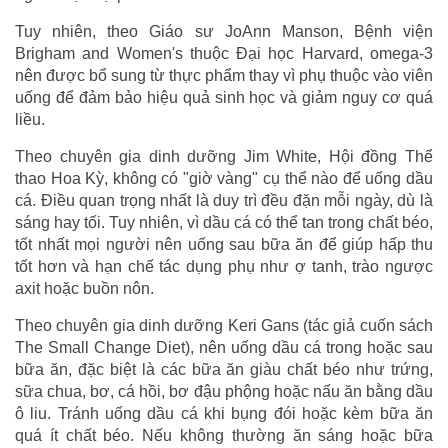
Tuy nhiên, theo Giáo sư JoAnn Manson, Bệnh viện
Brigham and Women's thuộc Đại học Harvard, omega-3
nên được bổ sung từ thực phẩm thay vì phụ thuộc vào viên
uống để đảm bảo hiệu quả sinh học và giảm nguy cơ quá
liều.
Theo chuyên gia dinh dưỡng Jim White, Hội đồng Thể
thao Hoa Kỳ, không có "giờ vàng" cụ thể nào để uống dầu
cá. Điều quan trọng nhất là duy trì đều đặn mỗi ngày, dù là
sáng hay tối. Tuy nhiên, vì dầu cá có thể tan trong chất béo,
tốt nhất mọi người nên uống sau bữa ăn để giúp hấp thu
tốt hơn và hạn chế tác dụng phụ như ợ tanh, trào ngược
axit hoặc buồn nôn.
Theo chuyên gia dinh dưỡng Keri Gans (tác giả cuốn sách
The Small Change Diet), nên uống dầu cá trong hoặc sau
bữa ăn, đặc biệt là các bữa ăn giàu chất béo như trứng,
sữa chua, bơ, cá hồi, bơ đậu phộng hoặc nấu ăn bằng dầu
ô liu. Tránh uống dầu cá khi bụng đói hoặc kèm bữa ăn
quá ít chất béo. Nếu không thường ăn sáng hoặc bữa