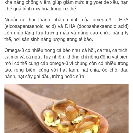
khả năng chống viêm, giúp giảm mức triglyceride xấu, hạn
chế quá trình oxy hóa trong cơ thể.
Ngoài ra, hai thành phần chính của omega-3 - EPA
(eicosapentaenoic acid) và DHA (docosahexaenoic acid)
còn giúp tăng lưu lượng máu và nâng cao chức năng ty
thể, nơi sản sinh năng lượng trong tế bào.
Omega-3 có nhiều trong cá béo như cá hồi, cá thu, cá trích,
cá mòi và cá ngừ. Tuy nhiên, không chỉ riêng động vật biển
mới có thể cung cấp omega-3 vì chúng còn có nhiều trong
tảo, rong biển, cùng với hạt lanh, hạt chia, óc chó, đậu
nành, hạt cây gai dầu, trứng hoặc sữa.