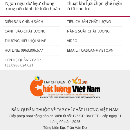
'Ngôn ngữ dữ liệu' chung
thuật khi lựa chọn ghế ngồi
trong nền kinh tế tuần hoàn
ô tô cho trẻ
DIỄN ĐÀN CHÍNH SÁCH
TIÊU CHUẨN CHẤT LƯỢNG
CẢNH BÁO CHẤT LƯỢNG
NĂNG SUẤT CHẤT LƯỢNG
THƯƠNG HIỆU HỘI NHẬP
VIDEO
HOTLINE: 0963.806.677
EMAIL:
TOASOAN@VIETQ.VN
LIÊN HỆ QUẢNG CÁO :
TEL:0988.624.621
BẢN QUYỀN THUỘC VỀ TẠP CHÍ CHẤT LƯỢNG VIỆT NAM
Giấy phép hoạt động báo chí điện tử số: 125/GP-BVHTTDL cấp ngày 11
tháng 09 năm 2025
Tổng biên tập: Trần Văn Dư