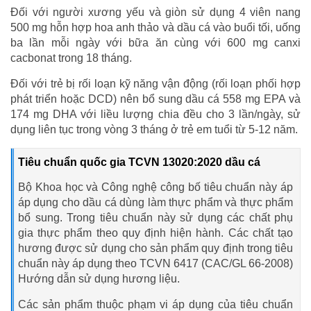
Đối với người xương yếu và giòn sử dụng 4 viên nang
500 mg hỗn hợp hoa anh thảo và dầu cá vào buổi tối, uống
ba lần mỗi ngày với bữa ăn cùng với 600 mg canxi
cacbonat trong 18 tháng.
Đối với trẻ bị rối loạn kỹ năng vận động (rối loạn phối hợp
phát triển hoặc DCD) nên bổ sung dầu cá 558 mg EPA và
174 mg DHA với liều lượng chia đều cho 3 lần/ngày, sử
dụng liên tục trong vòng 3 tháng ở trẻ em tuổi từ 5-12 năm.
Tiêu chuẩn quốc gia TCVN 13020:2020 dầu cá
Bộ Khoa học và Công nghệ công bố tiêu chuẩn này áp
áp dụng cho dầu cá dùng làm thực phẩm và thực phẩm
bổ sung. Trong tiêu chuẩn này sử dụng các chất phụ
gia thực phẩm theo quy định hiện hành. Các chất tạo
hương được sử dụng cho sản phẩm quy định trong tiêu
chuẩn này áp dụng theo TCVN 6417 (CAC/GL 66-2008)
Hướng dẫn sử dụng hương liệu.
Các sản phẩm thuộc phạm vi áp dụng của tiêu chuẩn