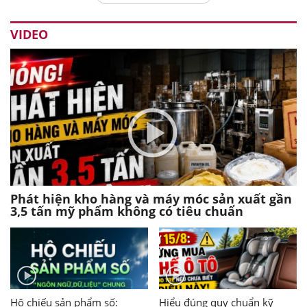
VIDEO
Phát hiện kho hàng và máy móc sản xuất gần
3,5 tấn mỹ phẩm không có tiêu chuẩn
Hộ chiếu sản phẩm số:
Hiểu đúng quy chuẩn kỹ