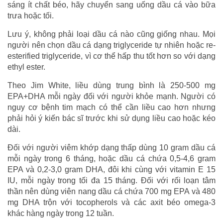
sáng ít chất béo, hãy chuyển sang uống dầu cá vào bữa
trưa hoặc tối.
Lưu ý, không phải loại dầu cá nào cũng giống nhau. Mọi
người nên chọn dầu cá dạng triglyceride tự nhiên hoặc re-
esterified triglyceride, vì cơ thể hấp thu tốt hơn so với dạng
ethyl ester.
Theo Jim White, liều dùng trung bình là 250-500 mg
EPA+DHA mỗi ngày đối với người khỏe mạnh. Người có
nguy cơ bệnh tim mạch có thể cần liều cao hơn nhưng
phải hỏi ý kiến bác sĩ trước khi sử dụng liều cao hoặc kéo
dài.
Đối với người viêm khớp dạng thấp dùng 10 gram dầu cá
mỗi ngày trong 6 tháng, hoặc dầu cá chứa 0,5-4,6 gram
EPA và 0,2-3,0 gram DHA, đôi khi cùng với vitamin E 15
IU, mỗi ngày trong tối đa 15 tháng. Đối với rối loạn tâm
thần nên dùng viên nang dầu cá chứa 700 mg EPA và 480
mg DHA trộn với tocopherols và các axit béo omega-3
khác hàng ngày trong 12 tuần.