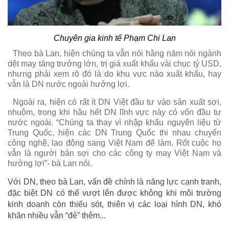
Chuyên gia kinh tế Phạm Chi Lan
Theo bà Lan, hiện chúng ta vẫn nói hằng năm nói ngành
dệt may tăng trưởng lớn, trị giá xuất khẩu vài chục tỷ USD,
nhưng phải xem rõ đó là do khu vực nào xuất khẩu, hay
vẫn là DN nước ngoài hưởng lợi.
Ngoài ra, hiện có rất ít DN Việt đầu tư vào sản xuất sợi,
nhuộm, trong khi hầu hết DN lĩnh vực này có vốn đầu tư
nước ngoài. “Chúng ta thay vì nhập khẩu nguyên liệu từ
Trung Quốc, hiện các DN Trung Quốc thi nhau chuyển
công nghệ, lao động sang Việt Nam để làm. Rốt cuộc họ
vẫn là người bán sợi cho các công ty may Việt Nam và
hưởng lợi”- bà Lan nói.
Với DN, theo bà Lan, vấn đề chính là năng lực cạnh tranh,
đặc biệt DN có thể vượt lên được không khi môi trường
kinh doanh còn thiếu sót, thiên vị các loại hình DN, khó
khăn nhiều vẫn “đẻ” thêm...