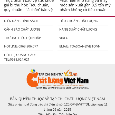
Thực phẩm bảo vệ sức khỏe
Phát hiện kho hàng và máy
giả bị thu hồi: Tiêu chuẩn,
móc sản xuất gần 3,5 tấn mỹ
quy chuẩn - 'lá chắn' bảo vệ
phẩm không có tiêu chuẩn
người tiêu dùng
DIỄN ĐÀN CHÍNH SÁCH
TIÊU CHUẨN CHẤT LƯỢNG
CẢNH BÁO CHẤT LƯỢNG
NĂNG SUẤT CHẤT LƯỢNG
THƯƠNG HIỆU HỘI NHẬP
VIDEO
HOTLINE: 0963.806.677
EMAIL:
TOASOAN@VIETQ.VN
LIÊN HỆ QUẢNG CÁO :
TEL:0988.624.621
BẢN QUYỀN THUỘC VỀ TẠP CHÍ CHẤT LƯỢNG VIỆT NAM
Giấy phép hoạt động báo chí điện tử số: 125/GP-BVHTTDL cấp ngày 11
tháng 09 năm 2025
Tổng biên tập: Trần Văn Dư