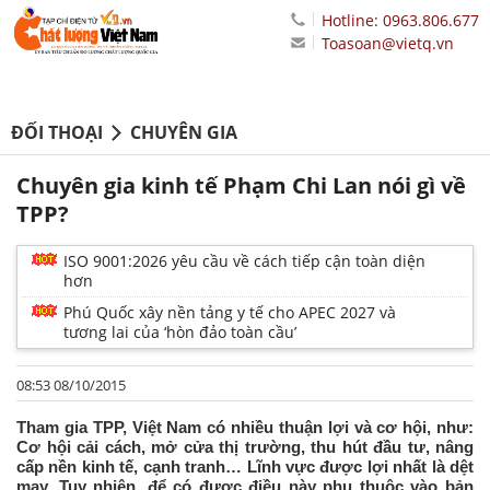
Hotline: 0963.806.677
Toasoan@vietq.vn
ĐỐI THOẠI
CHUYÊN GIA
Chuyên gia kinh tế Phạm Chi Lan nói gì về
TPP?
ISO 9001:2026 yêu cầu về cách tiếp cận toàn diện
hơn
Phú Quốc xây nền tảng y tế cho APEC 2027 và
tương lai của ‘hòn đảo toàn cầu’
08:53 08/10/2015
Tham gia TPP, Việt Nam có nhiều thuận lợi và cơ hội, như:
Cơ hội cải cách, mở cửa thị trường, thu hút đầu tư, nâng
cấp nền kinh tế, cạnh tranh… Lĩnh vực được lợi nhất là dệt
may. Tuy nhiên, để có được điều này phụ thuộc vào bản