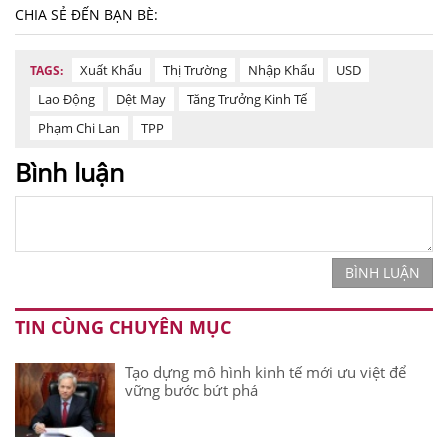
CHIA SẺ ĐẾN BẠN BÈ:
Xuất Khẩu
Thị Trường
Nhập Khẩu
USD
TAGS:
Lao Động
Dệt May
Tăng Trưởng Kinh Tế
Phạm Chi Lan
TPP
Bình luận
BÌNH LUẬN
TIN CÙNG CHUYÊN MỤC
Tạo dựng mô hình kinh tế mới ưu việt để
vững bước bứt phá