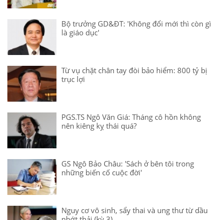
Bộ trưởng GD&ĐT: 'Không đổi mới thì còn gì
là giáo dục'
Từ vụ chặt chân tay đòi bảo hiểm: 800 tỷ bị
trục lợi
PGS.TS Ngô Văn Giá: Tháng cô hồn không
nên kiêng kỵ thái quá?
GS Ngô Bảo Châu: 'Sách ở bên tôi trong
những biến cố cuộc đời'
Nguy cơ vô sinh, sẩy thai và ung thư từ dầu
nhớt thải (kỳ 3)