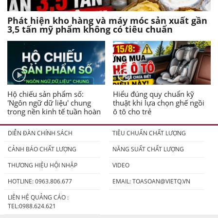
Phát hiện kho hàng và máy móc sản xuất gần
3,5 tấn mỹ phẩm không có tiêu chuẩn
Hộ chiếu sản phẩm số:
Hiểu đúng quy chuẩn kỹ
'Ngôn ngữ dữ liệu' chung
thuật khi lựa chọn ghế ngồi
trong nền kinh tế tuần hoàn
ô tô cho trẻ
DIỄN ĐÀN CHÍNH SÁCH
TIÊU CHUẨN CHẤT LƯỢNG
CẢNH BÁO CHẤT LƯỢNG
NĂNG SUẤT CHẤT LƯỢNG
THƯƠNG HIỆU HỘI NHẬP
VIDEO
HOTLINE: 0963.806.677
EMAIL:
TOASOAN@VIETQ.VN
LIÊN HỆ QUẢNG CÁO :
TEL:0988.624.621