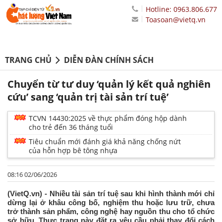
Hotline: 0963.806.677
Toasoan@vietq.vn
TRANG CHỦ
DIỄN ĐÀN CHÍNH SÁCH
Chuyển từ tư duy ‘quản lý kết quả nghiên
cứu’ sang ‘quản trị tài sản trí tuệ’
TCVN 14430:2025 về thực phẩm đóng hộp dành
cho trẻ đến 36 tháng tuổi
Tiêu chuẩn mới đánh giá khả năng chống nứt
của hỗn hợp bê tông nhựa
08:16 02/06/2026
(VietQ.vn) - Nhiều tài sản trí tuệ sau khi hình thành mới chỉ
dừng lại ở khâu công bố, nghiệm thu hoặc lưu trữ, chưa
trở thành sản phẩm, công nghệ hay nguồn thu cho tổ chức
sở hữu. Thực trạng này đặt ra yêu cầu phải thay đổi cách