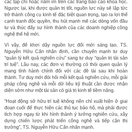
các tạp chí hoặc nằm im trên các trang báo cáo khoa học.
Ngược lại, khi được quản trị tốt, nguồn lực này sẽ lập tức
trở thành công cụ kinh tế đặc biệt quan trọng, tạo ra lợi thế
cạnh tranh độc quyền, thu hút mạnh mẽ các dòng vốn đầu
tư và thúc đẩy sự hình thành của các doanh nghiệp công
nghệ thế hệ mới.
Vì vậy, để khơi dậy nguồn lực đổi mới sáng tạo, TS.
Nguyễn Hữu Cẩn nhận định, cần chuyển mạnh tư duy
“quản lý kết quả nghiên cứu” sang tư duy “quản trị tài sản
trí tuệ”. Lâu nay, các đơn vị thường có thói quen quản lý
mang tính hành chính đối với các đề tài sau khi hoàn
thành. Tư duy mới đòi hỏi mỗi kết quả nghiên cứu, mỗi giải
pháp công nghệ và mỗi dữ liệu kỹ thuật cần được nhận
diện sớm như một tài sản có giá trị kinh tế tiềm năng.
“Hoạt động sở hữu trí tuệ không nên chỉ xuất hiện ở giai
đoạn cuối để thực hiện các thủ tục bảo hộ, mà phải được
tích hợp ngay từ khi hình thành ý tưởng nghiên cứu, xây
dựng chiến lược phát triển công nghệ và tiếp cận thị
trường”, TS. Nguyễn Hữu Cẩn nhấn mạnh.