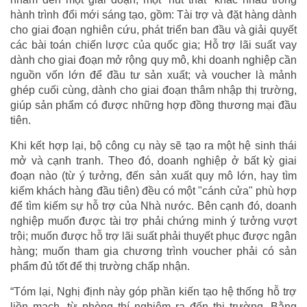
hành trình đổi mới sáng tạo, gồm: Tài trợ và đặt hàng dành
cho giai đoạn nghiên cứu, phát triển ban đầu và giải quyết
các bài toán chiến lược của quốc gia; Hỗ trợ lãi suất vay
dành cho giai đoạn mở rộng quy mô, khi doanh nghiệp cần
nguồn vốn lớn để đầu tư sản xuất; và voucher là mảnh
ghép cuối cùng, dành cho giai đoạn thâm nhập thị trường,
giúp sản phẩm có được những hợp đồng thương mại đầu
tiên.
Khi kết hợp lại, bộ công cụ này sẽ tạo ra một hệ sinh thái
mở và cạnh tranh. Theo đó, doanh nghiệp ở bất kỳ giai
đoạn nào (từ ý tưởng, đến sản xuất quy mô lớn, hay tìm
kiếm khách hàng đầu tiên) đều có một "cánh cửa" phù hợp
để tìm kiếm sự hỗ trợ của Nhà nước. Bên cạnh đó, doanh
nghiệp muốn được tài trợ phải chứng minh ý tưởng vượt
trội; muốn được hỗ trợ lãi suất phải thuyết phục được ngân
hàng; muốn tham gia chương trình voucher phải có sản
phẩm đủ tốt để thị trường chấp nhận.
“Tóm lại, Nghị định này góp phần kiến tạo hệ thống hỗ trợ
liền mạch, từ phòng thí nghiệm ra đến thị trường. Bằng