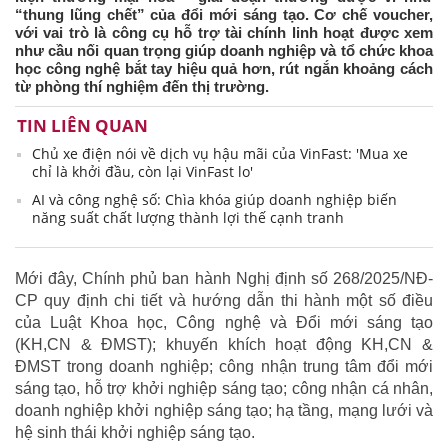
“thung lũng chết” của đổi mới sáng tạo. Cơ chế voucher,
với vai trò là công cụ hỗ trợ tài chính linh hoạt được xem
như cầu nối quan trọng giúp doanh nghiệp và tổ chức khoa
học công nghệ bắt tay hiệu quả hơn, rút ngắn khoảng cách
từ phòng thí nghiệm đến thị trường.
TIN LIÊN QUAN
Chủ xe điện nói về dịch vụ hậu mãi của VinFast: 'Mua xe
chỉ là khởi đầu, còn lại VinFast lo'
AI và công nghệ số: Chìa khóa giúp doanh nghiệp biến
năng suất chất lượng thành lợi thế cạnh tranh
Mới đây, Chính phủ ban hành Nghị định số 268/2025/NĐ-
CP quy định chi tiết và hướng dẫn thi hành một số điều
của Luật Khoa học, Công nghệ và Đổi mới sáng tạo
(KH,CN & ĐMST); khuyến khích hoạt động KH,CN &
ĐMST trong doanh nghiệp; công nhận trung tâm đổi mới
sáng tạo, hỗ trợ khởi nghiệp sáng tạo; công nhận cá nhân,
doanh nghiệp khởi nghiệp sáng tạo; hạ tầng, mạng lưới và
hệ sinh thái khởi nghiệp sáng tạo.