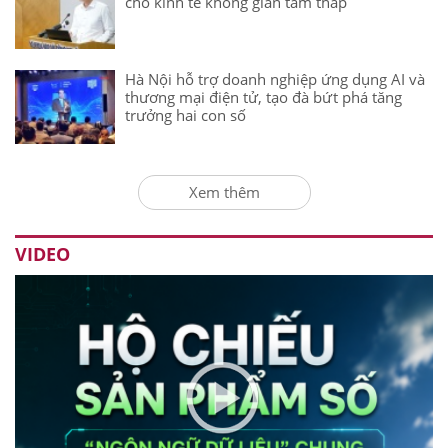
cho kinh tế không gian tầm thấp
Hà Nội hỗ trợ doanh nghiệp ứng dụng AI và
thương mại điện tử, tạo đà bứt phá tăng
trưởng hai con số
Xem thêm
VIDEO