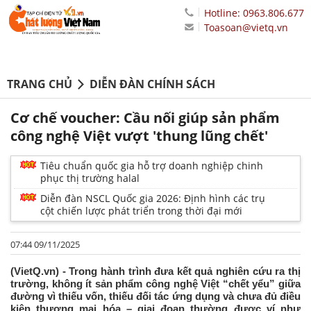
Hotline: 0963.806.677
Toasoan@vietq.vn
TRANG CHỦ
DIỄN ĐÀN CHÍNH SÁCH
Cơ chế voucher: Cầu nối giúp sản phẩm
công nghệ Việt vượt 'thung lũng chết'
Tiêu chuẩn quốc gia hỗ trợ doanh nghiệp chinh
phục thị trường halal
Diễn đàn NSCL Quốc gia 2026: Định hình các trụ
cột chiến lược phát triển trong thời đại mới
07:44 09/11/2025
(VietQ.vn) - Trong hành trình đưa kết quả nghiên cứu ra thị
trường, không ít sản phẩm công nghệ Việt “chết yểu” giữa
đường vì thiếu vốn, thiếu đối tác ứng dụng và chưa đủ điều
kiện thương mại hóa – giai đoạn thường được ví như