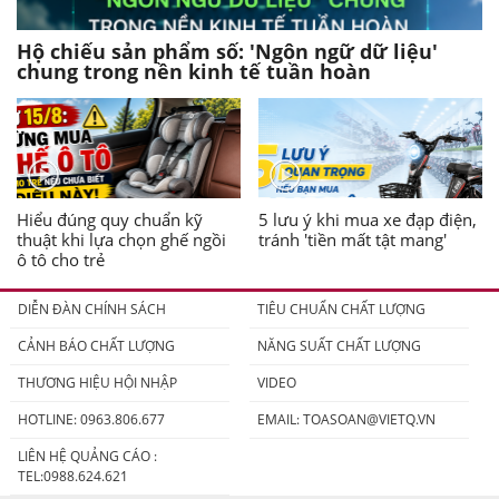
Hộ chiếu sản phẩm số: 'Ngôn ngữ dữ liệu'
chung trong nền kinh tế tuần hoàn
Hiểu đúng quy chuẩn kỹ
5 lưu ý khi mua xe đạp điện,
thuật khi lựa chọn ghế ngồi
tránh 'tiền mất tật mang'
ô tô cho trẻ
DIỄN ĐÀN CHÍNH SÁCH
TIÊU CHUẨN CHẤT LƯỢNG
CẢNH BÁO CHẤT LƯỢNG
NĂNG SUẤT CHẤT LƯỢNG
THƯƠNG HIỆU HỘI NHẬP
VIDEO
HOTLINE: 0963.806.677
EMAIL:
TOASOAN@VIETQ.VN
LIÊN HỆ QUẢNG CÁO :
TEL:0988.624.621