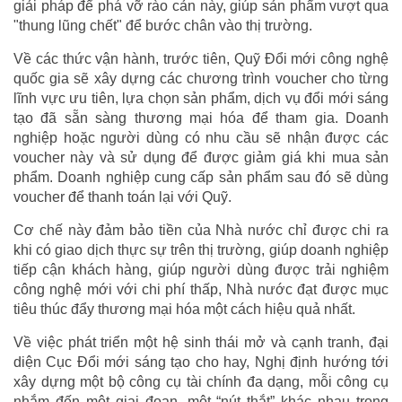
giải pháp để phá vỡ rào cản này, giúp sản phẩm vượt qua
"thung lũng chết" để bước chân vào thị trường.
Về các thức vận hành, trước tiên, Quỹ Đổi mới công nghệ
quốc gia sẽ xây dựng các chương trình voucher cho từng
lĩnh vực ưu tiên, lựa chọn sản phẩm, dịch vụ đổi mới sáng
tạo đã sẵn sàng thương mại hóa để tham gia. Doanh
nghiệp hoặc người dùng có nhu cầu sẽ nhận được các
voucher này và sử dụng để được giảm giá khi mua sản
phẩm. Doanh nghiệp cung cấp sản phẩm sau đó sẽ dùng
voucher để thanh toán lại với Quỹ.
Cơ chế này đảm bảo tiền của Nhà nước chỉ được chi ra
khi có giao dịch thực sự trên thị trường, giúp doanh nghiệp
tiếp cận khách hàng, giúp người dùng được trải nghiệm
công nghệ mới với chi phí thấp, Nhà nước đạt được mục
tiêu thúc đẩy thương mại hóa một cách hiệu quả nhất.
Về việc phát triển một hệ sinh thái mở và cạnh tranh, đại
diện Cục Đổi mới sáng tạo cho hay, Nghị định hướng tới
xây dựng một bộ công cụ tài chính đa dạng, mỗi công cụ
nhắm đến một giai đoạn, một “nút thắt” khác nhau trong