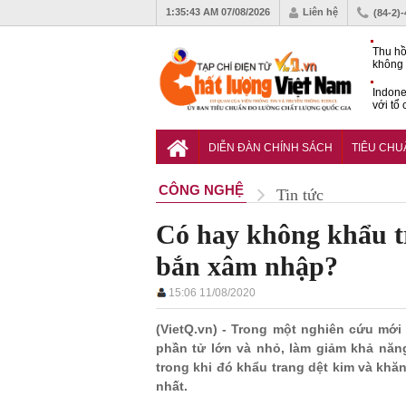
1:35:45 AM
07/08/2026
Liên hệ
(84-2)
Thu hồ
không 
Indone
với tổ
carbo
QCVN 
mới nâ
DIỄN ĐÀN CHÍNH SÁCH
TIÊU CH
công t
CÔNG NGHỆ
Tin tức
Có hay không khẩu t
bắn xâm nhập?
15:06 11/08/2020
(VietQ.vn) - Trong một nghiên cứu mới
phần tử lớn và nhỏ, làm giảm khả năng
trong khi đó khẩu trang dệt kim và khă
nhất.