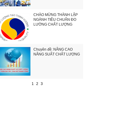
CHÀO MỪNG THÀNH LẬP
NGÀNH TIÊU CHUẨN ĐO
LƯỜNG CHẤT LƯỢNG
Chuyên đề: NÂNG CAO
NĂNG SUẤT CHẤT LƯỢNG
1
2
3