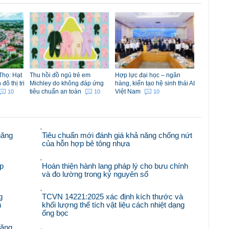
Thọ: Hạt
Thu hồi đồ ngủ trẻ em
Hợp lực đại học – ngân
ô thị tri
Michley do không đáp ứng
hàng, kiến tạo hệ sinh thái AI
tiêu chuẩn an toàn
Việt Nam
10
10
10
năng
Tiêu chuẩn mới đánh giá khả năng chống nứt
của hỗn hợp bê tông nhựa
p
Hoàn thiện hành lang pháp lý cho bưu chính
và đo lường trong kỷ nguyên số
g
TCVN 14221:2025 xác định kích thước và
n
khối lượng thể tích vật liệu cách nhiệt dạng
ống bọc
răng