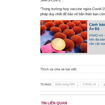
SARS-CoV-2”.
“Trong trường hợp vaccine ngừa Covid-19
pháp duy nhất để bảo vệ bản thân bạn cũ
Cảnh báo
Ấn Độ
(VietQ.vn)
trên địa b
cần cẩn trọn
Thích và chia sẻ bài viết:
Từ khóa:
khẩu trang N95
,
COVID-19
,
g
TIN LIÊN QUAN