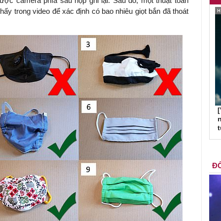
ược camera phía sau hộp ghi lại. Sau đó, một thuật toán
ấy trong video để xác định có bao nhiêu giọt bắn đã thoát
[
n
ĐỐ