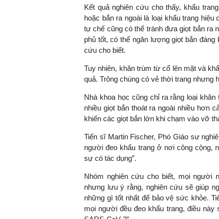
Kết quả nghiên cứu cho thấy, khẩu tran
hoặc bắn ra ngoài là loại khẩu trang hiệu
tự chế cũng có thể tránh đưa giọt bắn ra 
phủ tốt, có thể ngăn lượng giọt bắn đáng 
cứu cho biết.
Tuy nhiên, khăn trùm từ cổ lên mặt và k
quả. Trông chúng có vẻ thời trang nhưng 
Nhà khoa học cũng chỉ ra rằng loại khăn
nhiều giọt bắn thoát ra ngoài nhiều hơn 
khiến các giọt bắn lớn khi chạm vào vỡ thà
Tiến sĩ Martin Fischer, Phó Giáo sư ngh
người đeo khẩu trang ở nơi công cộng, n
sự có tác dụng”.
Nhóm nghiên cứu cho biết, mọi người n
nhưng lưu ý rằng, nghiên cứu sẽ giúp ng
những gì tốt nhất để bảo vệ sức khỏe. Ti
mọi người đều đeo khẩu trang, điều này 