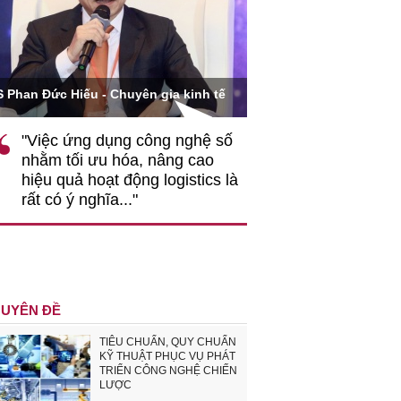
Ông Hoàng Quang Phòn
S Phan Đức Hiếu - Chuyên gia kinh tế
VCCI
"Việc ứng dụng công nghệ số
""Theo tôi, cần 
nhằm tối ưu hóa, nâng cao
gốc rễ về nhận
hiệu quả hoạt động logistics là
nghiệp cần coi
rất có ý nghĩa..."
động hài hoà là
triển..."
UYÊN ĐỀ
TIÊU CHUẨN, QUY CHUẨN
KỸ THUẬT PHỤC VỤ PHÁT
TRIỂN CÔNG NGHỆ CHIẾN
LƯỢC