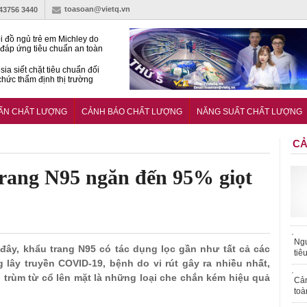
toasoan@vietq.vn
-43756 3440
i đồ ngủ trẻ em Michley do
đáp ứng tiêu chuẩn an toàn
sia siết chặt tiêu chuẩn đối
 chức thẩm định thị trường
n
27:2025/BCT: Quy chuẩn
ng chuẩn quản lý an toàn
UẨN CHẤT LƯỢNG
CẢNH BÁO CHẤT LƯỢNG
NĂNG SUẤT CHẤT LƯỢNG
rình thủy điện
CẢ
rang N95 ngăn đến 95% giọt
Ngư
 đây, khẩu trang N95 có tác dụng lọc gần như tất cả các
tiê
 lây truyền COVID-19, bệnh do vi rút gây ra nhiều nhất,
n trùm từ cổ lên mặt là những loại che chắn kém hiệu quả
Cả
toà