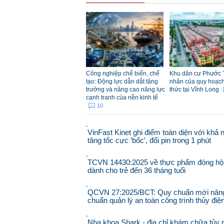
Công nghiệp chế biến, chế
Khu dân cư Phước 
tạo: Động lực dẫn dắt tăng
nhân của quy hoạch đ
trưởng và nâng cao năng lực
thức tại Vĩnh Long
cạnh tranh của nền kinh tế
10
VinFast Kinet ghi điểm toàn diện với khả 
tăng tốc cực ‘bốc’, đổi pin trong 1 phút
TCVN 14430:2025 về thực phẩm đóng hộ
dành cho trẻ đến 36 tháng tuổi
QCVN 27:2025/BCT: Quy chuẩn mới nân
chuẩn quản lý an toàn công trình thủy điệ
Nha khoa Shark - địa chỉ khám chữa tủy 