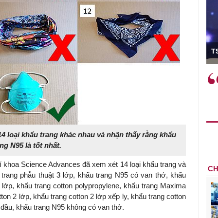
ó Viện trưởng
T
ệc phải làm
Việc sử dụng hiệu quả chính
và trên thực tế
sách tài khóa không chỉ mang ý
 hành như tăng
nghĩa hỗ trợ ngắn hạn mà còn
a học công
đóng vai trò tạo nền tảng cho
 các cơ chế
tăng trưởng bền vững dài hạn.
i mới sáng tạo,
4 loại khẩu trang khác nhau và nhận thấy rằng khẩu
ng N95 là tốt nhất.
í khoa Science Advances đã xem xét 14 loại khẩu trang và
CH
rang phẫu thuật 3 lớp, khẩu trang N95 có van thở, khẩu
2 lớp, khẩu trang cotton polypropylene, khẩu trang Maxima
ton 2 lớp, khẩu trang cotton 2 lớp xếp ly, khẩu trang cotton
 đầu, khẩu trang N95 không có van thở.