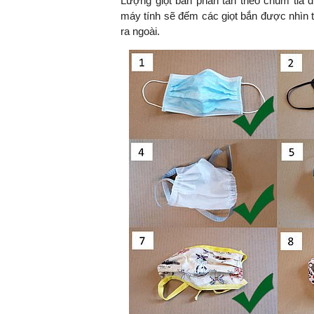
Lượng giọt bắn phân tán theo chùm tia đ
máy tính sẽ đếm các giọt bắn được nhìn th
ra ngoài.