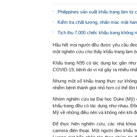
Philippines sản xuất khẩu trang làm từ 
Kiểm tra chất lượng, nhãn mác mặt hàng
Tịch thu 7.000 chiếc khẩu trang không 
Hầu hết mọi người đều được yêu cầu đeo k
một nghiên cứu cho thấy khẩu trang làm b
Khẩu trang N95 có tác dụng lọc gần như 
COVID-19, bệnh do vi rút gây ra nhiều nhấ
Nhưng một số khẩu trang thực sự không c
nhiễm bệnh thành giọt nhỏ hơn có thể tồn t
Nhóm nghiên cứu tại Đại học Duke (Mỹ) ch
khẩu trang đều có tác dụng như nhau. Đồ
Mỹ về những điều nên và không nên khi đ
Để thực hiện nghiên cứu, các nhà khoa 
camera điện thoại. Một người đeo khẩu t