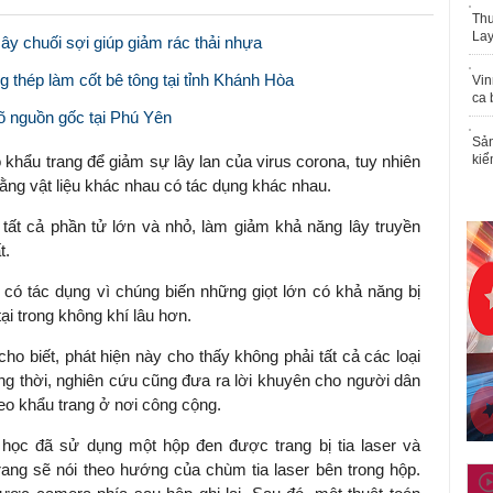
Thu
Lay
cây chuối sợi giúp giảm rác thải nhựa
 thép làm cốt bê tông tại tỉnh Khánh Hòa
Vin
ca 
rõ nguồn gốc tại Phú Yên
Sản
hẩu trang để giảm sự lây lan của virus corona, tuy nhiên
kiể
ằng vật liệu khác nhau có tác dụng khác nhau.
tất cả phần tử lớn và nhỏ, làm giảm khả năng lây truyền
t.
ó tác dụng vì chúng biến những giọt lớn có khả năng bị
ại trong không khí lâu hơn.
o biết, phát hiện này cho thấy không phải tất cả các loại
ng thời, nghiên cứu cũng đưa ra lời khuyên cho người dân
eo khẩu trang ở nơi công cộng.
học đã sử dụng một hộp đen được trang bị tia laser và
rang sẽ nói theo hướng của chùm tia laser bên trong hộp.