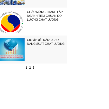
CHÀO MỪNG THÀNH LẬP
NGÀNH TIÊU CHUẨN ĐO
LƯỜNG CHẤT LƯỢNG
Chuyên đề: NÂNG CAO
NĂNG SUẤT CHẤT LƯỢNG
1
2
3