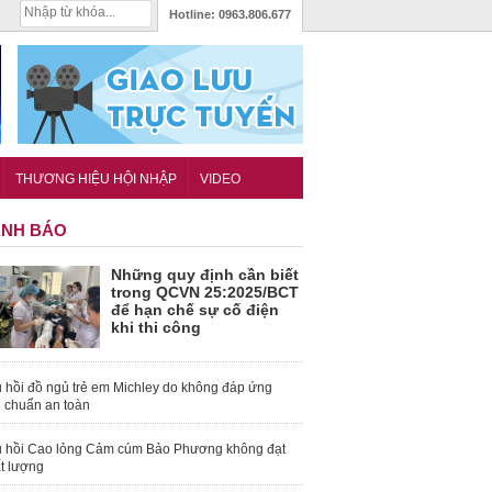
Hotline:
0963.806.677
THƯƠNG HIỆU HỘI NHẬP
VIDEO
NH BÁO
Những quy định cần biết
trong QCVN 25:2025/BCT
để hạn chế sự cố điện
khi thi công
 hồi đồ ngủ trẻ em Michley do không đáp ứng
u chuẩn an toàn
 hồi Cao lỏng Cảm cúm Bảo Phương không đạt
t lượng