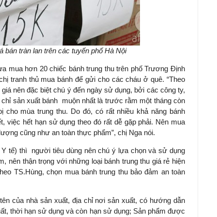
iá bán tràn lan trên các tuyến phố Hà Nội
a mua hơn 20 chiếc bánh trung thu trên phố Trương Định
 chị tranh thủ mua bánh để gửi cho các cháu ở quê. “Theo
 giá nên đặc biệt chú ý đến ngày sử dụng, bởi các công ty,
ẽ chỉ sản xuất bánh muộn nhất là trước rằm một tháng còn
bị cho mùa trung thu. Do đó, có rất nhiều khả năng bánh
t, việc hết hạn sử dụng theo đó rất dễ gặp phải. Nên mua
lượng cũng như an toàn thực phẩm”, chị Nga nói.
tế) thì người tiêu dùng nên chú ý lựa chọn và sử dụng
 nên thận trọng với những loại bánh trung thu giá rẻ hiện
Theo TS.Hùng, chọn mua bánh trung thu bảo đảm an toàn
tên của nhà sản xuất, địa chỉ nơi sản xuất, có hướng dẫn
xuất, thời hạn sử dụng và còn hạn sử dụng; Sản phẩm được