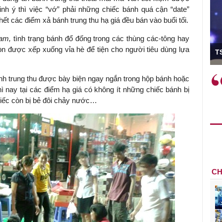
inh ý thì việc “vớ” phải những chiếc bánh quá cận “date”
hết các điểm xả bánh trung thu hạ giá đều bán vào buổi tối.
Nam,
tình trạng bánh đổ đống trong các thùng các-tông hay
ó Viện trưởng
òn được xếp xuống vỉa hè để tiện cho người tiêu dùng lựa
T
ệc phải làm
Việc sử dụng hiệu quả chính
h trung thu được bày biện ngay ngắn trong hộp bánh hoặc
và trên thực tế
sách tài khóa không chỉ mang ý
ì nay tại các điểm hạ giá có không ít những chiếc bánh bị
 hành như tăng
nghĩa hỗ trợ ngắn hạn mà còn
hiếc còn bị bẻ đôi chảy nước…
a học công
đóng vai trò tạo nền tảng cho
 các cơ chế
tăng trưởng bền vững dài hạn.
i mới sáng tạo,
CH