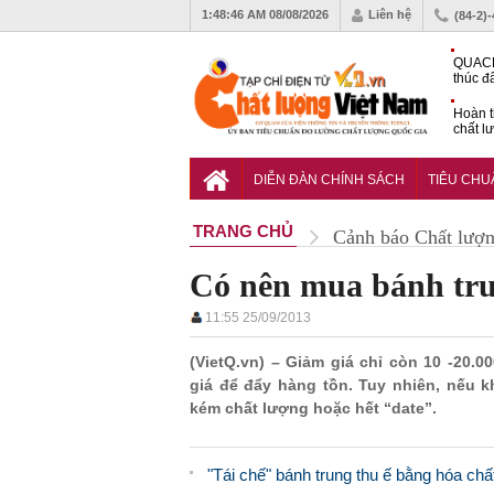
1:48:47 AM
08/08/2026
Liên hệ
(84-2)
QUACE
thúc đ
chứng
Hoàn t
chất l
hóa cô
TCVN 
nghiền
DIỄN ĐÀN CHÍNH SÁCH
TIÊU CH
TRANG CHỦ
Cảnh báo Chất lượ
Có nên mua bánh tru
11:55 25/09/2013
(VietQ.vn) – Giảm giá chỉ còn 10 -20.
giá để đẩy hàng tồn. Tuy nhiên, nếu 
kém chất lượng hoặc hết “date”.
"Tái chế" bánh trung thu ế bằng hóa chấ