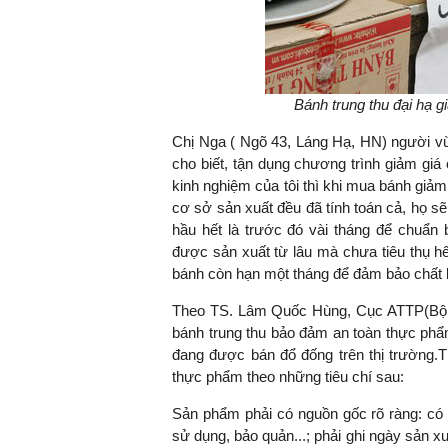
Bánh trung thu đại hạ g
Chị Nga ( Ngõ 43, Láng Hạ, HN) người vừ
cho biết, tận dụng chương trình giảm giá
kinh nghiệm của tôi thì khi mua bánh giảm
cơ sở sản xuất đều đã tính toán cả, họ s
hầu hết là trước đó vài tháng để chuẩn 
được sản xuất từ lâu mà chưa tiêu thụ hế
bánh còn hạn một tháng để đảm bảo chất 
Theo TS. Lâm Quốc Hùng, Cục ATTP(Bộ Y 
bánh trung thu bảo đảm an toàn thực phẩm,
đang được bán đổ đống trên thị trường.
thực phẩm theo những tiêu chí sau:
Sản phẩm phải có nguồn gốc rõ ràng: có 
sử dụng, bảo quản...; phải ghi ngày sản 