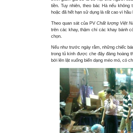
tiền. Tuy nhiên, theo bác Hà nếu không t
hoặc đã hết hạn sử dụng là rất cao vì hầu 
Theo quan sát của PV
Chất lượng Việt 
TS. Nguyễn Đức Độ - Ph
trên các khay, thậm chí các khay bánh c
Viện Kinh tế Tài chính
chọn.
"Có rất nhiều vi
Nếu như trước ngày rằm, những chiếc bán
ngay từ bây giờ 
trong tủ kính được che đậy đàng hoàng th
đang được tiến
bới lên lật xuống biến dạng méo mó, có c
đầu tư cho kho
nghệ; ban hành
khuyến khích đổ
khởi nghiệp..."