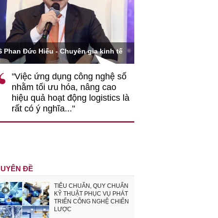
Ông Hoàng Quang Phòn
S Phan Đức Hiếu - Chuyên gia kinh tế
VCCI
"Việc ứng dụng công nghệ số
""Theo tôi, cần 
nhằm tối ưu hóa, nâng cao
gốc rễ về nhận
hiệu quả hoạt động logistics là
nghiệp cần coi
rất có ý nghĩa..."
động hài hoà là
triển..."
UYÊN ĐỀ
TIÊU CHUẨN, QUY CHUẨN
KỸ THUẬT PHỤC VỤ PHÁT
TRIỂN CÔNG NGHỆ CHIẾN
LƯỢC