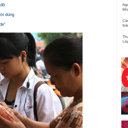
 đô
Ngư
tiê
ười dùng
Cả
de”
toà
Thu
Lay