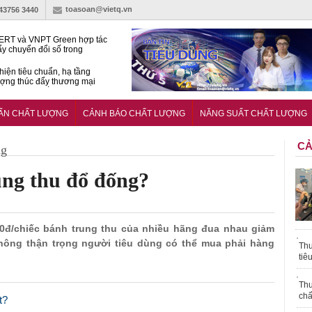
toasoan@vietq.vn
-43756 3440
RT và VNPT Green hợp tác
ẩy chuyển đổi số trong
 nhận nông nghiệp
hiện tiêu chuẩn, hạ tầng
ượng thúc đẩy thương mại
ng nghệ chiến lược
14380-1:2025 về máy
 di động
UẨN CHẤT LƯỢNG
CẢNH BÁO CHẤT LƯỢNG
NĂNG SUẤT CHẤT LƯỢNG
CẢ
ng
ng thu đổ đống?
000đ/chiếc bánh trung thu của nhiều hãng đua nhau giảm
không thận trọng người tiêu dùng có thể mua phải hàng
Thu
tiê
Thu
chấ
t?