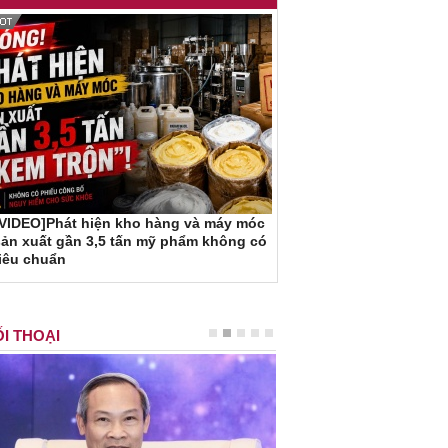
[VIDEO]Phát hiện kho hàng và máy móc
ản xuất gần 3,5 tấn mỹ phẩm không có
iêu chuẩn
I THOẠI