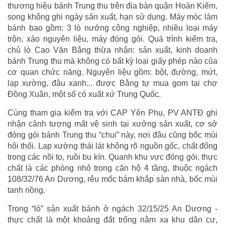
thương hiệu bánh Trung thu trên địa bàn quận Hoàn Kiếm,
song không ghi ngày sản xuất, hạn sử dụng. Máy móc làm
bánh bao gồm: 3 lò nướng công nghiệp, nhiều loại máy
trộn, xào nguyên liệu, máy đóng gói. Quá trình kiểm tra,
chủ lò Cao Văn Bằng thừa nhận: sản xuất, kinh doanh
bánh Trung thu mà không có bất kỳ loại giấy phép nào của
cơ quan chức năng. Nguyên liệu gồm: bột, đường, mứt,
lạp xường, đậu xanh... được Bằng tự mua gom tại chợ
Đồng Xuân, một số có xuất xứ Trung Quốc.
Cùng tham gia kiểm tra với CAP Yên Phụ, PV ANTĐ ghi
nhận cảnh tượng mất vệ sinh tại xưởng sản xuất, cơ sở
đóng gói bánh Trung thu “chui” này, nơi đâu cũng bốc mùi
hôi thối. Lạp xường thái lát không rõ nguồn gốc, chất đống
trong các nồi to, ruồi bu kín. Quanh khu vực đóng gói, thực
chất là các phòng nhỏ trong căn hộ 4 tầng, thuộc ngách
108/32/76 An Dương, rêu mốc bám khắp sàn nhà, bốc mùi
tanh nồng.
Trong “lò” sản xuất bánh ở ngách 32/15/25 An Dương -
thực chất là một khoảng đất trống nằm xa khu dân cư,