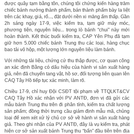
được quây tạm bằng tôn, chúng tôi chứng kiến hàng trăm
chiếc bánh nướng thành phẩm, bán thành phẩm bày la liệt
trên các khay, giá, rổ..., đặt dưới nền xi măng ẩm thấp. Gần
2h sáng ngày 17-9, việc kiểm tra, tạm giữ máy móc,
phương tiện, nguyên liệu... trong lò bánh “chui” này mới
hoàn thành. Kết thúc buổi kiểm tra, CAP Yên Phụ đã tạm
giữ hơn 5.000 chiếc bánh Trung thu các loại, hàng chục
bao tải vỏ hộp, một lượng lớn nguyên liệu làm bánh.
Với những tài liệu, chứng cứ thu thập được, cơ quan công
an xác định Bằng có dấu hiệu của hành vi sản xuất hàng
giả, nên đã chuyển tang vật, hồ sơ, đối tượng liên quan lên
CAQ Tây Hồ tiếp tục xác minh, làm rõ.
Chiều 17-9, chỉ huy Đội CSĐT tội phạm về TTQLKT&CV
CAQ Tây Hồ xác nhận với PV ANTĐ, đơn vị đã gửi các
mẫu bánh Trung thu trên đi phân tính, kiểm tra chất lượng
sản phẩm; đồng thời trưng cầu giám định mẫu mã, chủng
loại để xem xét xử lý chủ cơ sở về hành vi sản xuất hàng
giả. Theo ghi nhận của PV ANTĐ, đây là vụ kiểm tra, phát
hiện cơ sở sản xuất bánh Trung thu “bẩn” đầu tiên trên địa