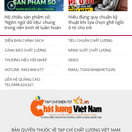
Hộ chiếu sản phẩm số:
Hiểu đúng quy chuẩn kỹ
'Ngôn ngữ dữ liệu' chung
thuật khi lựa chọn ghế ngồi
trong nền kinh tế tuần hoàn
ô tô cho trẻ
DIỄN ĐÀN CHÍNH SÁCH
TIÊU CHUẨN CHẤT LƯỢNG
CẢNH BÁO CHẤT LƯỢNG
NĂNG SUẤT CHẤT LƯỢNG
THƯƠNG HIỆU HỘI NHẬP
VIDEO
HOTLINE: 0963.806.677
EMAIL:
TOASOAN@VIETQ.VN
LIÊN HỆ QUẢNG CÁO :
TEL:0988.624.621
BẢN QUYỀN THUỘC VỀ TẠP CHÍ CHẤT LƯỢNG VIỆT NAM