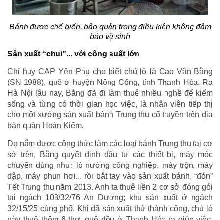
Bánh được chế biến, bảo quản trong điều kiện không đảm
bảo vệ sinh
Sản xuất “chui”... với công suất lớn
Chỉ huy CAP Yên Phụ cho biết chủ lò là Cao Văn Bằng
(SN 1988), quê ở huyện Nông Cống, tỉnh Thanh Hóa. Ra
Hà Nội lâu nay, Bằng đã đi làm thuê nhiều nghề để kiếm
sống và từng có thời gian học việc, là nhân viên tiếp thị
cho một xưởng sản xuất bánh Trung thu cổ truyền trên địa
bàn quận Hoàn Kiếm.
Do nắm được công thức làm các loại bánh Trung thu tại cơ
sở trên, Bằng quyết định đầu tư các thiết bị, máy móc
chuyên dùng như: lò nướng công nghiệp, máy trộn, máy
dập, máy phun hơi... rồi bắt tay vào sản xuất bánh, “đón”
Tết Trung thu năm 2013. Anh ta thuê liền 2 cơ sở đóng gói
tại ngách 108/32/76 An Dương; khu sản xuất ở ngách
32/15/25 cùng phố. Khi đã sản xuất thử thành công, chủ lò
này thuê thêm 6 thợ, quê đều ở Thanh Hóa ra giúp việc.