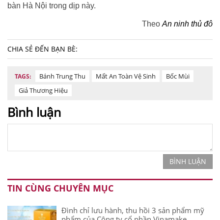
bàn Hà Nội trong dịp này.
Theo
An ninh thủ đô
CHIA SẺ ĐẾN BẠN BÈ:
Bánh Trung Thu
Mất An Toàn Vệ Sinh
Bốc Mùi
TAGS:
Giả Thương Hiệu
Bình luận
BÌNH LUẬN
TIN CÙNG CHUYÊN MỤC
Đình chỉ lưu hành, thu hồi 3 sản phẩm mỹ
phẩm của Công ty cổ phần Vinamake