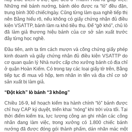
Những mẻ bánh nướng, bánh dẻo được ra “lò” đều đặn,
trung bình 300 chiếc/ngày. Cũng từng làm qua nghề tiếp thị
nên Bằng hiểu rõ, nếu không có giấy chứng nhận đủ điều
kiện VSATTP, bánh làm ra khó tiêu thụ. Để “gỡ khó”, chủ lò
đã làm giả thương hiệu bánh của cơ sở sản xuất trước
đây từng học nghề.
Đầu tiên, anh ta tìm cách mượn và công chứng giấy phép
kinh doanh và giấy chứng nhận đủ điều kiện VSATTP do
cơ quan quản lý Nhà nước cấp cho xưởng bánh có địa chỉ
ở quận Hoàn Kiếm. Có trong tay các loại giấy tờ trên, Bằng
tiếp tục đi mua vỏ hộp, tem nhãn in tên và địa chỉ cơ sở
sản xuất bị làm giả.
“Đột kích” lò bánh “3 không”
Chiều 16-9, kế hoạch kiểm tra hành chính “lò” bánh được
chỉ huy CAP ký duyệt, triển khai “nóng” khi trời vừa tối. Tại
thời điểm kiểm tra, lực lượng công an ghi nhận các công
nhân đang làm việc, trong xưởng có 1.800 chiếc bánh
nướng đã được đóng gói thành phẩm, dán nhãn mác một