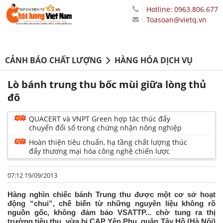
Hotline: 0963.806.677
Toasoan@vietq.vn
CẢNH BÁO CHẤT LƯỢNG
HÀNG HÓA DỊCH VỤ
Lò bánh trung thu bốc mùi giữa lòng thủ
đô
QUACERT và VNPT Green hợp tác thúc đẩy
chuyển đổi số trong chứng nhận nông nghiệp
Hoàn thiện tiêu chuẩn, hạ tầng chất lượng thúc
đẩy thương mại hóa công nghệ chiến lược
07:12 19/09/2013
Hàng nghìn chiếc bánh Trung thu được một cơ sở hoạt
động “chui”, chế biến từ những nguyên liệu không rõ
nguồn gốc, không đảm bảo VSATTP... chờ tung ra thị
trường tiêu thụ, vừa bị CAP Yên Phụ, quận Tây Hồ (Hà Nội)