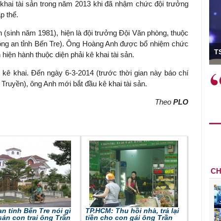
hai tài sản trong năm 2013 khi đã nhậm chức đội trưởng
p thể.
 (sinh năm 1981), hiện là đội trưởng Đội Văn phòng, thuộc
g an tỉnh Bến Tre). Ông Hoàng Anh được bổ nhiệm chức
ó Viện trưởng
T
 hiện hành thuộc diện phải kê khai tài sản.
kê khai. Đến ngày 6-3-2014 (trước thời gian này báo chí
ệc phải làm
Việc sử dụng hiệu quả chính
Truyền), ông Anh mới bắt đầu kê khai tài sản.
và trên thực tế
sách tài khóa không chỉ mang ý
 hành như tăng
nghĩa hỗ trợ ngắn hạn mà còn
Theo
PLO
a học công
đóng vai trò tạo nền tảng cho
 các cơ chế
tăng trưởng bền vững dài hạn.
i mới sáng tạo,
CH
n tỉnh Bến Tre nói gì
TP.HCM: Thu hồi nhà, trả lại
 sản con trai ông Trần
tiền cho con gái ông Trần