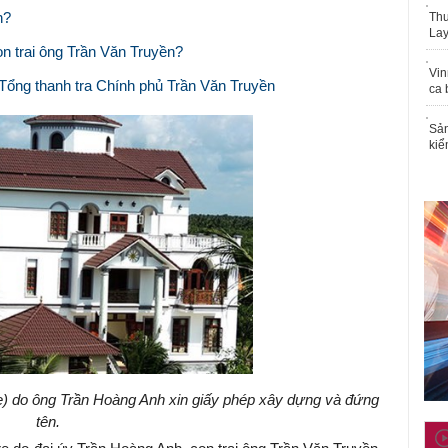
n?
Thu
Lay
con trai ông Trần Văn Truyền?
Vin
u Tổng thanh tra Chính phủ Trần Văn Truyền
ca 
Sản
kiể
e) do ông Trần Hoàng Anh xin giấy phép xây dựng và đứng
tên.