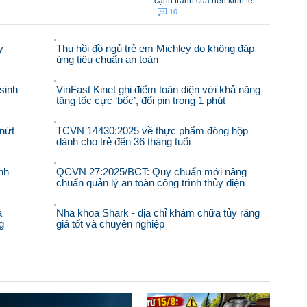
cạnh tranh của nền kinh tế
10
y
Thu hồi đồ ngủ trẻ em Michley do không đáp
ứng tiêu chuẩn an toàn
sinh
VinFast Kinet ghi điểm toàn diện với khả năng
tăng tốc cực ‘bốc’, đổi pin trong 1 phút
nứt
TCVN 14430:2025 về thực phẩm đóng hộp
dành cho trẻ đến 36 tháng tuổi
nh
QCVN 27:2025/BCT: Quy chuẩn mới nâng
chuẩn quản lý an toàn công trình thủy điện
à
Nha khoa Shark - địa chỉ khám chữa tủy răng
g
giá tốt và chuyên nghiệp