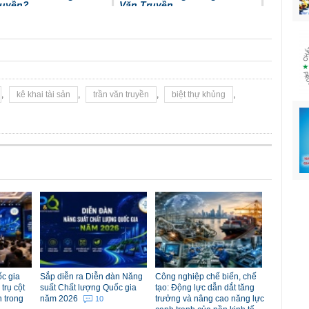
ruyền?
Văn Truyền
,
kê khai tài sản
,
trần văn truyền
,
biệt thự khủng
,
c gia
Sắp diễn ra Diễn đàn Năng
Công nghiệp chế biến, chế
trụ cột
suất Chất lượng Quốc gia
tạo: Động lực dẫn dắt tăng
n trong
năm 2026
trưởng và nâng cao năng lực
10