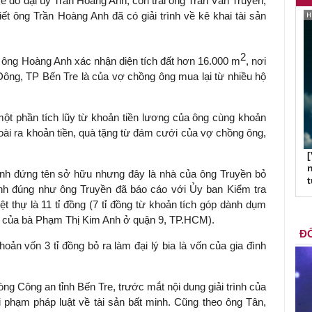
e do đại úy Trần Hoàng Anh, con trai ông Trần Văn Truyền,
ết ông Trần Hoàng Anh đã có giải trình về kê khai tài sản
2
h, ông Hoàng Anh xác nhận diện tích đất hơn 16.000 m
, nơi
Đông, TP Bến Tre là của vợ chồng ông mua lại từ nhiều hộ
một phần tích lũy từ khoản tiền lương của ông cùng khoản
Ngoài ra khoản tiền, quà tặng từ đám cưới của vợ chồng ông,
[
n
Anh đứng tên sở hữu nhưng đây là nhà của ông Truyền bỏ
ình đúng như ông Truyền đã báo cáo với Ủy ban Kiểm tra
ệt thự là 11 tỉ đồng (7 tỉ đồng từ khoản tích góp dành dụm
n của bà Phạm Thị Kim Anh ở quận 9, TP.HCM).
ĐỐ
ản vốn 3 tỉ đồng bỏ ra làm đại lý bia là vốn của gia đình
g Công an tỉnh Bến Tre, trước mắt nội dung giải trình của
 phạm pháp luật về tài sản bất minh. Cũng theo ông Tân,