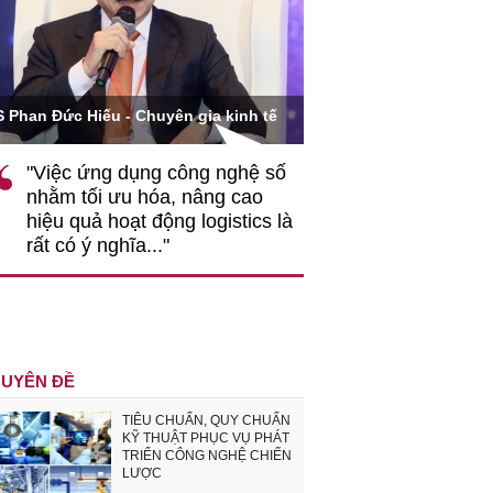
Ông Hoàng Quang Phòn
S Phan Đức Hiếu - Chuyên gia kinh tế
VCCI
"Việc ứng dụng công nghệ số
""Theo tôi, cần 
nhằm tối ưu hóa, nâng cao
gốc rễ về nhận
hiệu quả hoạt động logistics là
nghiệp cần coi
rất có ý nghĩa..."
động hài hoà là
triển..."
UYÊN ĐỀ
TIÊU CHUẨN, QUY CHUẨN
KỸ THUẬT PHỤC VỤ PHÁT
TRIỂN CÔNG NGHỆ CHIẾN
LƯỢC