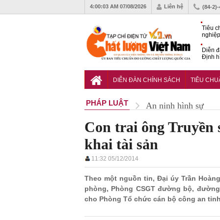
4:00:04 AM
07/08/2026
Liên hệ
(84-2)
Tiêu c
nghiệp
Diễn đ
Định h
phát tr
Sắp di
Chất l
DIỄN ĐÀN CHÍNH SÁCH
TIÊU CH
PHÁP LUẬT
An ninh hình sự
Con trai ông Truyền 
khai tài sản
11:32 05/12/2014
Theo một nguồn tin, Đại úy Trần Hoàng
phòng, Phòng CSGT đường bộ, đường sắ
cho Phòng Tổ chức cán bộ công an tỉnh