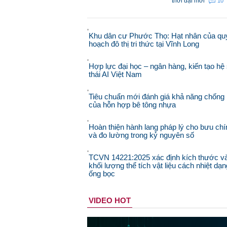
thời đại mới
10
Khu dân cư Phước Thọ: Hạt nhân của qu
hoạch đô thị tri thức tại Vĩnh Long
Hợp lực đại học – ngân hàng, kiến tạo hệ 
thái AI Việt Nam
Tiêu chuẩn mới đánh giá khả năng chống 
của hỗn hợp bê tông nhựa
Hoàn thiện hành lang pháp lý cho bưu chí
và đo lường trong kỷ nguyên số
TCVN 14221:2025 xác định kích thước v
khối lượng thể tích vật liệu cách nhiệt dạn
ống bọc
VIDEO HOT