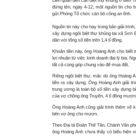
Liên quan đến căn biệt thự khủng ở Bến Tr
đứng tên, ngày 4-12, một nguồn tin cho bi
gửi Phòng Tổ chức cán bộ công an tỉnh.
Nguồn tin này cho hay trong bản giải trìn
xây dựng ngôi biệt thự khủng tại xã Sơn 
dân với tổng số tiền trên 1,4 tỉ đồng.
Khoản tiền này, ông Hoàng Anh cho biết 
lợi nhuận từ việc kinh doanh đại lý bia. 
tất cả cùng góp chung vào để mua đất.
Riêng ngôi biệt thự, mặc dù ông Hoàng 
tiền ra xây dựng. Ông Hoàng Anh giải tr
trung ương là toàn bộ số tiền xây dựng bi
của vợ chồng ông Truyền, 4 tỉ đồng mượ
Ông Hoàng Anh cũng giải trình thêm về kho
bên vợ ông cho mượn.
Theo Đại tá Đoàn Thế Tân, Chánh Văn phòn
ông Hoàng Anh chưa thấy có biểu hiện vi