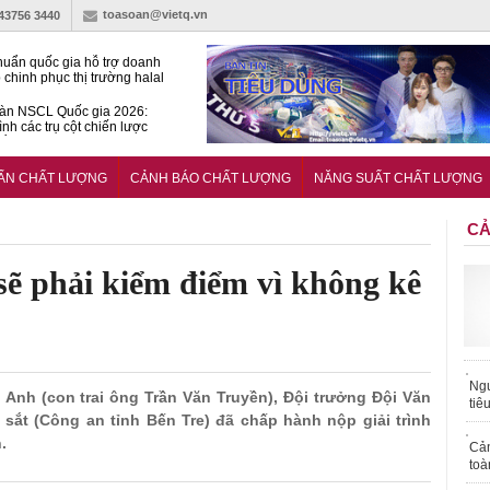
toasoan@vietq.vn
-43756 3440
huẩn quốc gia hỗ trợ doanh
 chinh phục thị trường halal
àn NSCL Quốc gia 2026:
ình các trụ cột chiến lược
iển trong thời đại mới
ễn ra Diễn đàn Năng suất
ượng Quốc gia năm 2026
UẨN CHẤT LƯỢNG
CẢNH BÁO CHẤT LƯỢNG
NĂNG SUẤT CHẤT LƯỢNG
CẢ
sẽ phải kiểm điểm vì không kê
Ngư
 Anh (con trai ông Trần Văn Truyền), Đội trưởng Đội Văn
tiê
t (Công an tỉnh Bến Tre) đã chấp hành nộp giải trình
.
Cả
toà