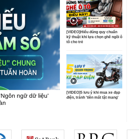
[VIDEO]Hiểu đúng quy chuẩn
kỹ thuật khi lựa chọn ghế ngồi ô
tô cho trẻ
[VIDEO]5 lưu ý khi mua xe đạp
'Ngôn ngữ dữ liệu'
điện, tránh 'tiền mất tật mang'
oàn