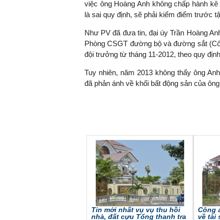
việc ông Hoàng Anh không chấp hành kê k
là sai quy định, sẽ phải kiểm điểm trước tậ
Như PV đã đưa tin, đại úy Trần Hoàng Anh
Phòng CSGT đường bộ và đường sắt (Côn
TS. Nguyễn Đức Độ - Ph
Viện Kinh tế Tài chính
đội trưởng từ tháng 11-2012, theo quy định
Tuy nhiên, năm 2013 không thấy ông Anh 
"Có rất nhiều vi
đã phản ánh về khối bất động sản của ông 
ngay từ bây giờ 
đang được tiến
đầu tư cho kho
nghệ; ban hành
khuyến khích đổ
khởi nghiệp..."
Tin mới nhất vụ vụ thu hồi
Công a
nhà, đất cựu Tổng thanh tra
về tài