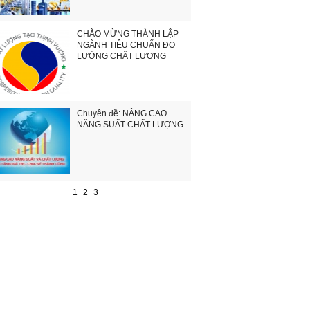
CHÀO MỪNG THÀNH LẬP
NGÀNH TIÊU CHUẨN ĐO
LƯỜNG CHẤT LƯỢNG
Chuyên đề: NÂNG CAO
NĂNG SUẤT CHẤT LƯỢNG
1
2
3