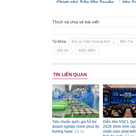
Chính phủ Trần Văn Truyền
Văn T
Thích và chia sẻ bài viết:
Từ khóa:
Đại úy Trần Hoàng Anh
,
Bến Tre
bến tre
,
kiểm điểm
Bao giờ kiểm điểm ông Trần
Văn Truyền?
TIN LIÊN QUAN
Tiêu chuẩn quốc gia hỗ trợ
Diễn đàn NSCL Quố
doanh nghiệp chinh phục thị
2026: Định hình các 
trường halal
chiến lược phát triể
10