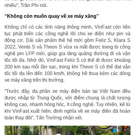
nhiều”, Trần Phi nói.
“
Không còn muốn quay về xe máy xăng
”
Không chỉ có các tính năng thông minh, VinFast còn liên
tục phát triển các công nghệ lõi cho xe điện như pin và
động cơ. Dải sản phẩm thế hệ mới gồm Feliz S, Klara S
2022, Vento S và Theon S vừa ra mắt được trang bị công
nghệ pin LFP mới, giúp gia tăng quãng đường đi và vận
tốc tối đa. Nhờ đó, VinFast Feliz S có thể đi được khoảng
200 km sau mỗi lần sạc, trong khi Theon S có thể đạt vận
tốc tối đa lên đến 100 km/h, không hề thua kém các dòng
xe máy xăng trên thị trường.
“Trước đây, đa phần xe máy điện bán tại Việt Nam đều
được nhập từ Trung Quốc, với điểm chung là chất lượng
không cao, nhanh hỏng hóc, ít công nghệ. Tuy nhiên, kể từ
khi VinFast xuất hiện, định nghĩa về xe máy điện đã hoàn
toàn thay đổi”, Tấn Trường nhận xét.