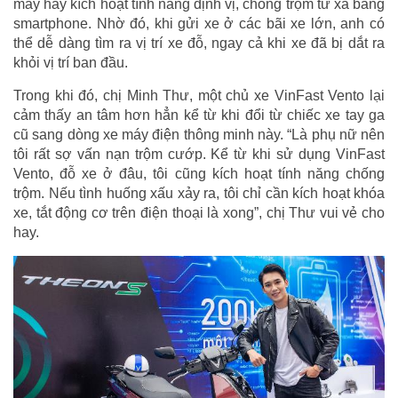
máy hay kích hoạt tính năng định vị, chống trộm từ xa bằng
smartphone. Nhờ đó, khi gửi xe ở các bãi xe lớn, anh có
thể dễ dàng tìm ra vị trí xe đỗ, ngay cả khi xe đã bị dắt ra
khỏi vị trí ban đầu.
Trong khi đó, chị Minh Thư, một chủ xe VinFast Vento lại
cảm thấy an tâm hơn hẳn kể từ khi đổi từ chiếc xe tay ga
cũ sang dòng xe máy điện thông minh này. “Là phụ nữ nên
tôi rất sợ vấn nạn trộm cướp. Kể từ khi sử dụng VinFast
Vento, đỗ xe ở đâu, tôi cũng kích hoạt tính năng chống
trộm. Nếu tình huống xấu xảy ra, tôi chỉ cần kích hoạt khóa
xe, tắt động cơ trên điện thoại là xong”, chị Thư vui vẻ cho
hay.