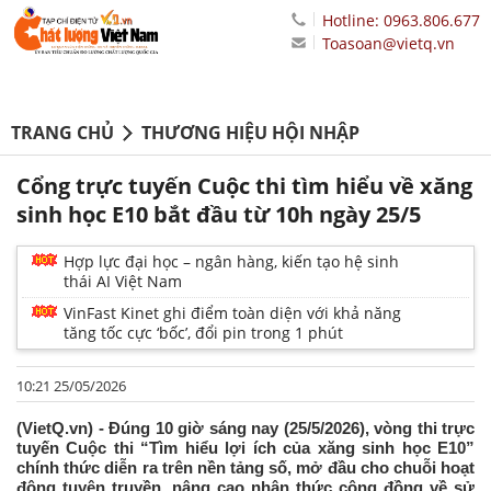
Hotline: 0963.806.677
Toasoan@vietq.vn
TRANG CHỦ
THƯƠNG HIỆU HỘI NHẬP
Cổng trực tuyến Cuộc thi tìm hiểu về xăng
sinh học E10 bắt đầu từ 10h ngày 25/5
Hợp lực đại học – ngân hàng, kiến tạo hệ sinh
thái AI Việt Nam
VinFast Kinet ghi điểm toàn diện với khả năng
tăng tốc cực ‘bốc’, đổi pin trong 1 phút
10:21 25/05/2026
(VietQ.vn) - Đúng 10 giờ sáng nay (25/5/2026), vòng thi trực
tuyến Cuộc thi “Tìm hiểu lợi ích của xăng sinh học E10”
chính thức diễn ra trên nền tảng số, mở đầu cho chuỗi hoạt
động tuyên truyền, nâng cao nhận thức cộng đồng về sử