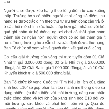
chơi.
Người chơi được xếp hạng theo tổng điểm từ cao xuống
thấp. Trường hợp có nhiều người chơi cùng số điểm, thứ
hạng sẽ được xác định theo thứ tự ưu tiên gồm: câu trả lời
ở câu hỏi mở chính xác hoặc thấp hơn gần nhất so với kết
quả ghi nhận từ hệ thống; người chơi có thời gian hoàn
thành bài thi ngắn hơn; người chơi có số lần tham gia ít
hơn. Trong trường hợp vẫn chưa xác định được thứ hạng,
Ban Tổ chức sẽ xem xét và quyết định kết quả cuối cùng.
Cơ cấu giải thưởng của vòng thi trực tuyến gồm 01 Giải
Nhất trị giá 3.000.000 đồng; 02 Giải Nhì trị giá 2.000.000
đồng/giải; 03 Giải Ba trị giá 1.000.000 đồng/giải và 10 Giải
Khuyến khích trị giá 500.000 đồng/giải.
Ban Tổ chức kỳ vọng Cuộc thi “Tìm hiểu lợi ích của xăng
sinh học E10” sẽ góp phần lan tỏa mạnh mẽ thông điệp sử
dụng nhiên liệu thân thiện với môi trường, nâng cao nhận
thức cộng đồng về lợi ích của xăng sinh học E10 đối với
môi trường, sức khỏe và phát triển bền vững. Qua đó,
khuyến khích mỗi người dân thay đổi thói quen tiêu dùng,