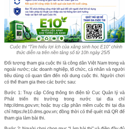
Cuộc thi “Tìm hiểu lợi ích của xăng sinh học E10” chính
thức diễn ra trên nền tảng số từ 10h ngày 25/5
Đối tượng tham gia cuộc thi là công dân Việt Nam trong và
ngoài nước; các doanh nghiệp, tổ chức, cá nhân và người
tiêu dùng có quan tâm đến nội dung cuộc thi. Người chơi
có thể tham gia theo các bước sau:
Bước 1: Truy cập Cổng thông tin điện tử Cục Quản lý và
Phát triển thị trường trong nước tại địa chỉ
http://dms.gov.vn; hoặc truy cập phần mềm cuộc thi tại địa
chỉ https://e10.dms.gov.vn; đồng thời có thể quét mã QR để
tham gia làm bài thi.
Bước 2: Người chơi chọn mục “Làm bài thi” và điền đầy đủ