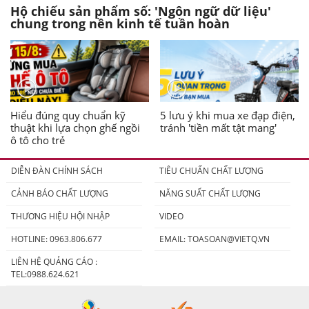
Hộ chiếu sản phẩm số: 'Ngôn ngữ dữ liệu'
chung trong nền kinh tế tuần hoàn
Hiểu đúng quy chuẩn kỹ
5 lưu ý khi mua xe đạp điện,
thuật khi lựa chọn ghế ngồi
tránh 'tiền mất tật mang'
ô tô cho trẻ
DIỄN ĐÀN CHÍNH SÁCH
TIÊU CHUẨN CHẤT LƯỢNG
CẢNH BÁO CHẤT LƯỢNG
NĂNG SUẤT CHẤT LƯỢNG
THƯƠNG HIỆU HỘI NHẬP
VIDEO
HOTLINE: 0963.806.677
EMAIL:
TOASOAN@VIETQ.VN
LIÊN HỆ QUẢNG CÁO :
TEL:0988.624.621