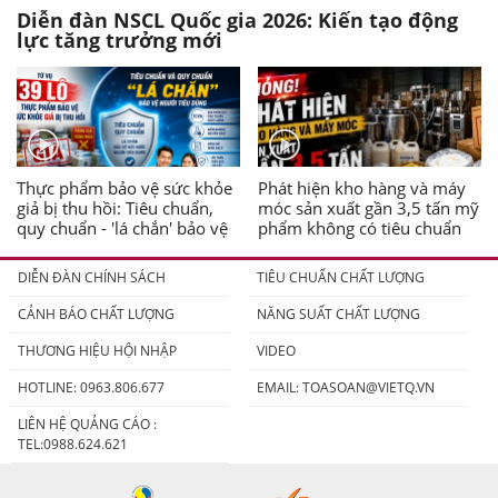
Diễn đàn NSCL Quốc gia 2026: Kiến tạo động
lực tăng trưởng mới
Thực phẩm bảo vệ sức khỏe
Phát hiện kho hàng và máy
giả bị thu hồi: Tiêu chuẩn,
móc sản xuất gần 3,5 tấn mỹ
quy chuẩn - 'lá chắn' bảo vệ
phẩm không có tiêu chuẩn
người tiêu dùng
DIỄN ĐÀN CHÍNH SÁCH
TIÊU CHUẨN CHẤT LƯỢNG
CẢNH BÁO CHẤT LƯỢNG
NĂNG SUẤT CHẤT LƯỢNG
THƯƠNG HIỆU HỘI NHẬP
VIDEO
HOTLINE: 0963.806.677
EMAIL:
TOASOAN@VIETQ.VN
LIÊN HỆ QUẢNG CÁO :
TEL:0988.624.621