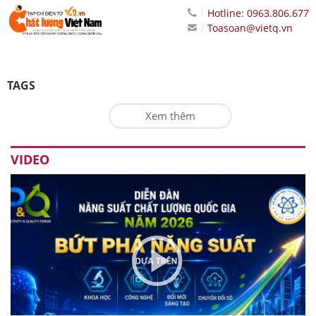
Hotline: 0963.806.677
Toasoan@vietq.vn
TAGS
Xem thêm
VIDEO