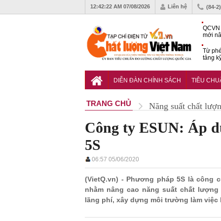
12:42:23 AM
07/08/2026
Liên hệ
(84-2
QCVN 
mới nâ
công t
Từ phé
tảng k
phẩm
Khu dâ
của quy
DIỄN ĐÀN CHÍNH SÁCH
TIÊU CH
Vĩnh 
TRANG CHỦ
Năng suất chất lượ
Công ty ESUN: Áp d
5S
06:57 05/06/2020
(VietQ.vn) - Phương pháp 5S là công 
nhằm nâng cao năng suất chất lượng 
lãng phí, xây dựng môi trường làm việc h