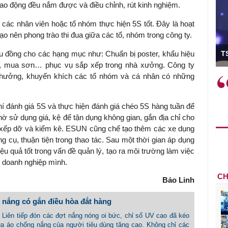
ao động đều nắm được và điều chỉnh, rút kinh nghiệm.
 các nhân viên hoặc tổ nhóm thực hiện 5S tốt. Đây là hoạt
o nên phong trào thi đua giữa các tổ, nhóm trong công ty.
ó Viện trưởng
T
u đồng cho các hạng mục như: Chuẩn bị poster, khẩu hiệu
kệ, mua sơn… phục vụ sắp xếp trong nhà xưởng. Công ty
 thưởng, khuyến khích các tổ nhóm và cá nhân có những
ệc phải làm
Việc sử dụng hiệu quả chính
và trên thực tế
sách tài khóa không chỉ mang ý
 hành như tăng
nghĩa hỗ trợ ngắn hạn mà còn
í đánh giá 5S và thực hiện đánh giá chéo 5S hàng tuần để
a học công
đóng vai trò tạo nền tảng cho
hờ sử dụng giá, kệ để tận dụng không gian, gắn địa chỉ cho
 các cơ chế
tăng trưởng bền vững dài hạn.
an xếp dỡ và kiểm kê. ESUN cũng chế tạo thêm các xe dụng
i mới sáng tạo,
 cụ, thuận tiện trong thao tác. Sau một thời gian áp dụng
u quả tốt trong vấn đề quản lý, tạo ra môi trường làm việc
ại doanh nghiệp mình.
CH
Bảo Linh
nắng có gắn điều hòa đắt hàng
- Liên tiếp đón các đợt nắng nóng oi bức, chỉ số UV cao đã kéo
a áo chống nắng của người tiêu dùng tăng cao. Không chỉ các