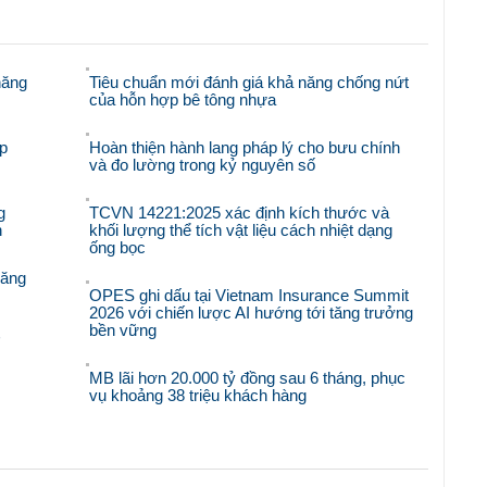
năng
Tiêu chuẩn mới đánh giá khả năng chống nứt
của hỗn hợp bê tông nhựa
p
Hoàn thiện hành lang pháp lý cho bưu chính
và đo lường trong kỷ nguyên số
g
TCVN 14221:2025 xác định kích thước và
n
khối lượng thể tích vật liệu cách nhiệt dạng
ống bọc
răng
OPES ghi dấu tại Vietnam Insurance Summit
2026 với chiến lược AI hướng tới tăng trưởng
bền vững
'
MB lãi hơn 20.000 tỷ đồng sau 6 tháng, phục
vụ khoảng 38 triệu khách hàng