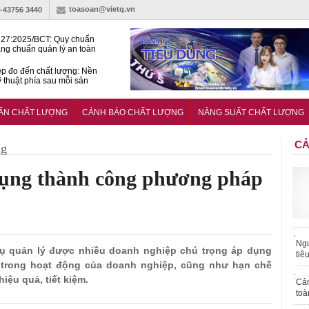
toasoan@vietq.vn
)-43756 3440
27:2025/BCT: Quy chuẩn
ng chuẩn quản lý an toàn
rình thủy điện
p đo đến chất lượng: Nền
ỹ thuật phía sau mỗi sản
n cư Phước Thọ: Hạt nhân
 hoạch đô thị tri thức tại
UẨN CHẤT LƯỢNG
CẢNH BÁO CHẤT LƯỢNG
NĂNG SUẤT CHẤT LƯỢNG
Long
CẢ
ng
ụng thành công phương pháp
Ngư
cụ quản lý được nhiều doanh nghiệp chú trọng áp dụng
tiê
trong hoạt động của doanh nghiệp, cũng như hạn chế
iệu quả, tiết kiệm.
Cả
toà