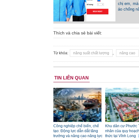
chị em, mà 
áo chống n
Thích và chia sẻ bài viết:
Từ khóa:
năng suất chất lượng
,
nâng cao
TIN LIÊN QUAN
Công nghiệp chế biến, chế
Khu dân cư Phước 
tạo: Động lực dẫn dắt tăng
nhân của quy hoạch đ
trưởng và nâng cao năng lực
thức tại Vĩnh Long