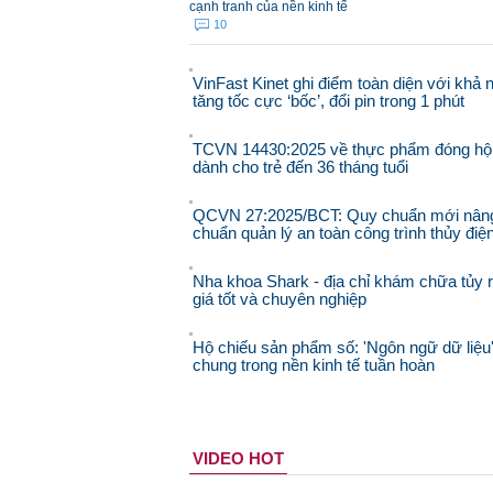
cạnh tranh của nền kinh tế
10
VinFast Kinet ghi điểm toàn diện với khả 
tăng tốc cực ‘bốc’, đổi pin trong 1 phút
TCVN 14430:2025 về thực phẩm đóng hộ
dành cho trẻ đến 36 tháng tuổi
QCVN 27:2025/BCT: Quy chuẩn mới nân
chuẩn quản lý an toàn công trình thủy điệ
Nha khoa Shark - địa chỉ khám chữa tủy 
giá tốt và chuyên nghiệp
Hộ chiếu sản phẩm số: 'Ngôn ngữ dữ liệu
chung trong nền kinh tế tuần hoàn
VIDEO HOT