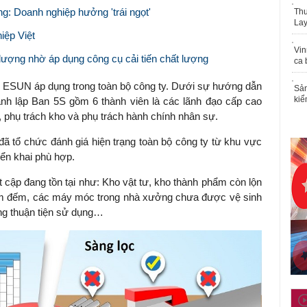
g: Doanh nghiệp hưởng 'trái ngọt'
Thu
Lay
iệp Việt
Vin
lượng nhờ áp dụng công cụ cải tiến chất lượng
ca 
ợc ESUN áp dụng trong toàn bộ công ty. Dưới sự hướng dẫn
Sản
kiể
nh lập Ban 5S gồm 6 thành viên là các lãnh đạo cấp cao
í, phụ trách kho và phụ trách hành chính nhân sự.
ã tổ chức đánh giá hiện trạng toàn bộ công ty từ khu vực
iển khai phù hợp.
cập đang tồn tại như: Kho vật tư, kho thành phẩm còn lộn
iểm đếm, các máy móc trong nhà xưởng chưa được vệ sinh
ng thuận tiện sử dụng…