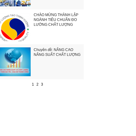
CHÀO MỪNG THÀNH LẬP
NGÀNH TIÊU CHUẨN ĐO
LƯỜNG CHẤT LƯỢNG
Chuyên đề: NÂNG CAO
NĂNG SUẤT CHẤT LƯỢNG
1
2
3