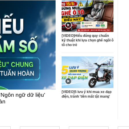
[VIDEO]Hiểu đúng quy chuẩn
kỹ thuật khi lựa chọn ghế ngồi ô
tô cho trẻ
[VIDEO]5 lưu ý khi mua xe đạp
'Ngôn ngữ dữ liệu'
điện, tránh 'tiền mất tật mang'
oàn