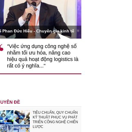
Ông Hoàng Quang Phòn
S Phan Đức Hiếu - Chuyên gia kinh tế
VCCI
"Việc ứng dụng công nghệ số
""Theo tôi, cần 
nhằm tối ưu hóa, nâng cao
gốc rễ về nhận
hiệu quả hoạt động logistics là
nghiệp cần coi
rất có ý nghĩa..."
động hài hoà là
triển..."
UYÊN ĐỀ
TIÊU CHUẨN, QUY CHUẨN
KỸ THUẬT PHỤC VỤ PHÁT
TRIỂN CÔNG NGHỆ CHIẾN
LƯỢC