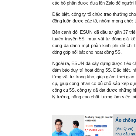
các bộ phận được đưa lên Zalo để người l
Đặc biệt, công ty tổ chức trao thưởng cho
động luôn được các tổ, nhóm mong chờ; tạ
TS. Nguyễn Đức Độ - Ph
Viện Kinh tế Tài chính
Bên cạnh đó, ESUN đã đầu tư gần 37 triệ
tuyên truyền 5S; mua vật tư đóng giá 
cũng đã dành một phần kinh phí để chi
"Có rất nhiều vi
đóng góp nổi bật cho hoạt động 5S.
ngay từ bây giờ 
đang được tiến
Ngoài ra, ESUN đã xây dựng được tiêu ch
đầu tư cho kho
đảm bảo duy trì hoạt động 5S. Đặc biệt, n
nghệ; ban hành
từng vật tư trong kho, giúp giảm thời gi
khuyến khích đổ
cụ, giúp công nhân có đủ chỗ sắp xếp dụng
khởi nghiệp..."
công cụ 5S, công ty đã đạt được những hiệ
lý tưởng, nâng cao chất lượng làm việc t
Áo chống 
(VietQ.vn) 
nhu cầu mu