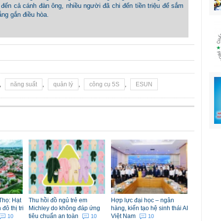
đến cả cánh đàn ông, nhiều người đã chi đến tiền triệu để sắm
ắng gắn điều hòa.
,
năng suất
,
quản lý
,
công cụ 5S
,
ESUN
Thọ: Hạt
Thu hồi đồ ngủ trẻ em
Hợp lực đại học – ngân
ô thị tri
Michley do không đáp ứng
hàng, kiến tạo hệ sinh thái AI
tiêu chuẩn an toàn
Việt Nam
10
10
10