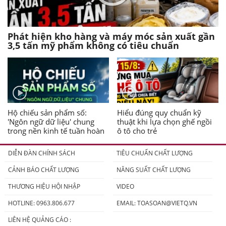
Phát hiện kho hàng và máy móc sản xuất gần
3,5 tấn mỹ phẩm không có tiêu chuẩn
Hộ chiếu sản phẩm số:
Hiểu đúng quy chuẩn kỹ
'Ngôn ngữ dữ liệu' chung
thuật khi lựa chọn ghế ngồi
trong nền kinh tế tuần hoàn
ô tô cho trẻ
DIỄN ĐÀN CHÍNH SÁCH
TIÊU CHUẨN CHẤT LƯỢNG
CẢNH BÁO CHẤT LƯỢNG
NĂNG SUẤT CHẤT LƯỢNG
THƯƠNG HIỆU HỘI NHẬP
VIDEO
HOTLINE: 0963.806.677
EMAIL:
TOASOAN@VIETQ.VN
LIÊN HỆ QUẢNG CÁO :