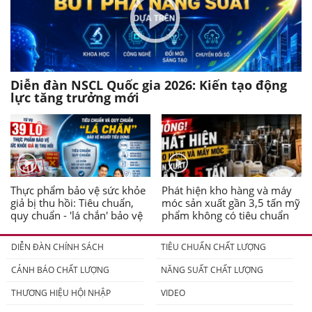
Diễn đàn NSCL Quốc gia 2026: Kiến tạo động
lực tăng trưởng mới
Thực phẩm bảo vệ sức khỏe
Phát hiện kho hàng và máy
giả bị thu hồi: Tiêu chuẩn,
móc sản xuất gần 3,5 tấn mỹ
quy chuẩn - 'lá chắn' bảo vệ
phẩm không có tiêu chuẩn
người tiêu dùng
DIỄN ĐÀN CHÍNH SÁCH
TIÊU CHUẨN CHẤT LƯỢNG
CẢNH BÁO CHẤT LƯỢNG
NĂNG SUẤT CHẤT LƯỢNG
THƯƠNG HIỆU HỘI NHẬP
VIDEO