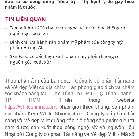
đưa ra có công dụng “điều trị”, “trị bệnh”, dễ gây hiểu
nhầm là thuốc.
TIN LIÊN QUAN
Tạm giữ hơn 200 chai rượu ngoại và nước hoa không rõ
nguồn gốc xuất xứ
Đình chỉ lưu hành sản phẩm mỹ phẩm của công ty mỹ
phẩm Hoàng Gia
SkinFood có dấu hiệu kinh doanh mỹ phẩm không rõ
nguồn gốc, xuất xứ?
Theo phản ánh của bạn đọc,
Công ty cổ phần Tài năng
và Vẻ đẹp Việt có địa chỉ v
ăn phòng giao dịch và chăm
sóc khách hàng tại
255 Bình Lợi - P.13 - Q. Bình Thạnh -
TP. HCM. T
rên trang website
https://whiteshinno.com
, phần giới thiệu chung, sản phẩm
mỹ phẩm Kem White Shinno được Công ty cổ phần Tài
năng và Vẻ đẹp Việt quảng cáo: “là dòng sản phẩm điều trị
nám được sản xuất theo công nghệ Mỹ và nguyên liệu
Nhật bởi Công ty cổ phần Tài năng và Vẻ đẹp Việt - Mã số