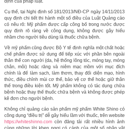
định của pháp luật.
Cụ thể, tại Nghị định số 181/2013/NĐ-CP ngày 14/11/2013
quy định chi tiết thi hành một số điều của Luật Quảng cáo
có nêu rõ: Mỹ phẩm được cấp công bố trong nước được
quy định rõ ràng về công dụng, không được gây hiểu
nhầm cho người tiêu dùng là thuốc chữa bệnh.
Về mỹ phẩm cũng được Bộ Y tế định nghĩa một chất hoặc
chế phẩm được sử dụng để tiếp xúc với phần bên ngoài
thân thể con người (da, hệ thống lông tóc, móng tay, móng
chân, môi) hoặc răng và niêm mạc mồm với mục đích
chính là để làm sạch, làm thơm, thay đổi diện mạo, hình
thức, điều chỉnh mùi cơ thể, bảo vệ cơ thể hoặc giữ thân
thể trong điều kiện tốt. Mỹ phẩm không có tác dụng chữa
bệnh hoặc thay thế thuốc chữa bệnh và không được phép
kê đơn cho người bệnh.
Không chỉ quảng cáo sản phẩm mỹ phẩm White Shino có
công dụng “điều trị” dễ gây hiểu lầm với thuốc, trên website
https://whiteshinno.com
còn đăng tải rất nhiều hình ảnh
cùng những lời khen ngợi có cánh của một số nhân vật