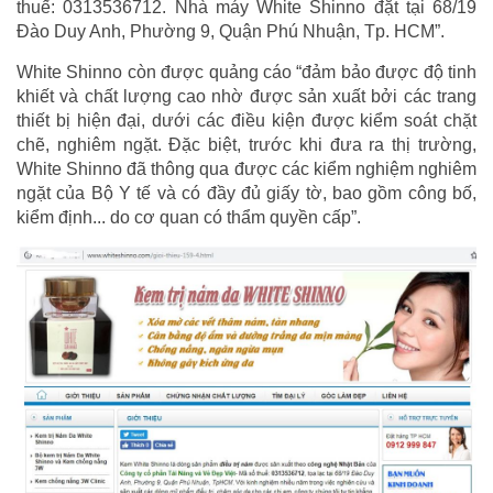
thuế: 0313536712. Nhà máy White Shinno đặt tại 68/19
Đào Duy Anh, Phường 9, Quận Phú Nhuận, Tp. HCM”.
White Shinno còn được quảng cáo “đảm bảo được độ tinh
khiết và chất lượng cao nhờ được sản xuất bởi các trang
thiết bị hiện đại, dưới các điều kiện được kiểm soát chặt
chẽ, nghiêm ngặt. Đặc biệt, trước khi đưa ra thị trường,
White Shinno đã thông qua được các kiểm nghiệm nghiêm
ngặt của Bộ Y tế và có đầy đủ giấy tờ, bao gồm công bố,
kiểm định... do cơ quan có thẩm quyền cấp”.