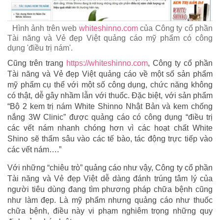
Hình ảnh trên web
whiteshinno.com
của Công ty cổ phần
Tài năng và Vẻ đẹp Việt quảng cáo mỹ phẩm có công
dụng 'điều trị nám'.
Cũng trên trang
https://whiteshinno.com
, Công ty cổ phần
Tài năng và Vẻ đẹp Việt quảng cáo về một số sản phẩm
mỹ phẩm cụ thể với một số công dụng, chức năng không
có thật, dễ gây nhầm lẫn với thuốc. Đặc biệt, với sản phẩm
“Bộ 2 kem trị nám White Shinno Nhật Bản và kem chống
nắng 3W Clinic” được quảng cáo có công dụng “điều trị
các vết nám nhanh chóng hơn vì các hoạt chất White
Shino sẽ thấm sâu vào các tế bào, tác động trực tiếp vào
các vết nám….”
Với những “chiêu trò” quảng cáo như vậy, Công ty cổ phần
Tài năng và Vẻ đẹp Việt dễ dàng đánh trúng tâm lý của
người tiêu dùng đang tìm phương pháp chữa bệnh cũng
như làm đẹp. Là mỹ phẩm nhưng quảng cáo như thuốc
chữa bệnh, điều này vi phạm nghiêm trọng những quy