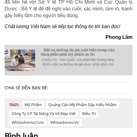
đã liên hệ với Sở Y tế TP Hồ Chí Minh và Cục Quản lý
Dược - Bộ Y tế để đề nghị vào cuộc xác minh, làm rõ, tránh
gây hiểu lầm cho người tiêu dùng.
Chất lượng Việt Nam sẽ tiếp tục thông tin tới bạn đọc!
Phong Lâm
Mặt nạ dưỡng da giả xuất hiện trong cửa
hàng phân phối mỹ phẩm uy tín
(VietQ.vn) - Hàn Quốc vừa phát hiện lượng hàng
rất lớn mặt nạ dưỡng da giả được phân phối chủ
yếu đi Việt Nam và Trung Quốc, người tiêu dùng
nên cảnh giác.
CHIA SẺ ĐẾN BẠN BÈ:
Mỹ Phẩm
Quảng Cáo Mỹ Phẩm Gây Hiểu Nhầm
TAGS:
Công Ty CP Tài Năng Và Vẻ Đẹp Việt
Điều Trị
Whiteshinno.com
Whiteshinno.vn
Bình luận