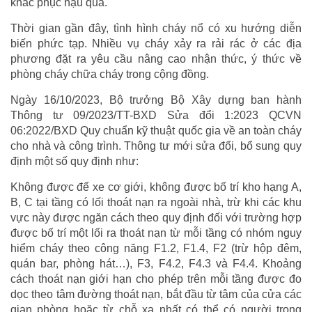
khắc phục hậu quả.
Thời gian gần đây, tình hình cháy nổ có xu hướng diễn
biến phức tạp. Nhiều vụ cháy xảy ra rải rác ở các địa
phương đặt ra yêu cầu nâng cao nhận thức, ý thức về
phòng cháy chữa cháy trong cộng đồng.
Ngày 16/10/2023, Bộ trưởng Bộ Xây dựng ban hành
Thông tư 09/2023/TT-BXD Sửa đổi 1:2023 QCVN
06:2022/BXD Quy chuẩn kỹ thuật quốc gia về an toàn cháy
cho nhà và công trình. Thông tư mới sửa đổi, bổ sung quy
định một số quy định như:
Không được để xe cơ giới, không được bố trí kho hạng A,
B, C tại tầng có lối thoát nạn ra ngoài nhà, trừ khi các khu
vực này được ngăn cách theo quy định đối với trường hợp
được bố trí một lối ra thoát nạn từ mỗi tầng có nhóm nguy
hiểm cháy theo công năng F1.2, F1.4, F2 (trừ hộp đêm,
quán bar, phòng hát…), F3, F4.2, F4.3 và F4.4. Khoảng
cách thoát nạn giới hạn cho phép trên mỗi tầng được đo
dọc theo tâm đường thoát nạn, bắt đầu từ tâm của cửa các
gian phòng hoặc từ chỗ xa nhất có thể có người trong