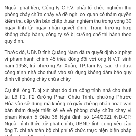
Ngoài phạt tiền, Công ty C.F.V. phải tổ chức nghiệm thu
phòng cháy chữa cháy và đề nghị cơ quan có thẩm quyền
kiểm tra, cấp văn bản chấp thuận nghiệm thu trong vòng 30
ngày tính từ ngày nhận quyết định. Trong trường hợp
không chấp hành, công ty sẽ bị cưỡng chế thi hành theo
quy định.
Trước đó, UBND tỉnh Quảng Nam đã ra quyết định xử phạt
vi phạm hành chính 45 triệu đồng đối với ông N.V.T. sinh
năm 1958, trú phường An Xuân, TP.Tam Kỳ sau khi đưa
công trình nhà cho thuê vào sử dụng không đảm bảo quy
định về phòng cháy chữa cháy.
Cụ thể, ông T. bị xử phạt do đưa công trình nhà cho thuê
tại Lô F1, F2 đường Phan Châu Trinh, phường Phước
Hòa vào sử dụng mà không có giấy chứng nhận hoặc văn
bản thẩm duyệt thiết kế về về phòng cháy chữa cháy vi
phạm khoản 5 Điều 38 Nghị định số 144/2021 /NĐ-CP.
Ngoài hình thức xử phạt chính, UBND tỉnh cũng yêu cầu
ông T. chi trả toàn bộ chi phí tổ chức thực hiện biện pháp