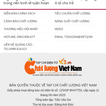
trong nền kinh tế tuần hoàn
ô tô cho trẻ
DIỄN ĐÀN CHÍNH SÁCH
TIÊU CHUẨN CHẤT LƯỢNG
CẢNH BÁO CHẤT LƯỢNG
NĂNG SUẤT CHẤT LƯỢNG
THƯƠNG HIỆU HỘI NHẬP
VIDEO
HOTLINE: 0963.806.677
EMAIL:
TOASOAN@VIETQ.VN
LIÊN HỆ QUẢNG CÁO :
TEL:0988.624.621
BẢN QUYỀN THUỘC VỀ TẠP CHÍ CHẤT LƯỢNG VIỆT NAM
Giấy phép hoạt động báo chí điện tử số: 125/GP-BVHTTDL cấp ngày 11
tháng 09 năm 2025
Tổng biên tập: Trần Văn Dư
Thư ký tòa soạn: Đặng Anh Đức