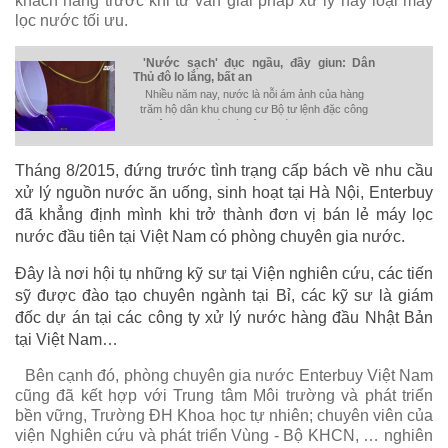
khách hàng trước khi tư vấn giải pháp xử lý hay loại máy
lọc nước tối ưu.
'Nước sạch' đục ngầu, đầy giun: Dân
Thủ đô lo lắng, bất an
Nhiều năm nay, nước là nỗi ám ảnh của hàng
trăm hộ dân khu chung cư Bộ tư lệnh đặc công
(huyện Thanh Trì, Hà Nội), nước sinh hoạt được
xả ra từ vòi đục ngầu, có giun, mạt sắt và nhiều
tạp chất khác.
Tháng 8/2015, đứng trước tình trạng cấp bách về nhu cầu
xử lý nguồn nước ăn uống, sinh hoạt tại Hà Nội, Enterbuy
đã khẳng định mình khi trở thành đơn vị bán lẻ máy lọc
nước đầu tiên tại Việt Nam có phòng chuyên gia nước.
Đây là nơi hội tụ những kỹ sư tại Viện nghiên cứu, các tiến
sỹ được đào tạo chuyên ngành tại Bỉ, các kỹ sư là giám
đốc dự án tại các công ty xử lý nước hàng đầu Nhật Bản
tại Việt Nam…
Bên cạnh đó, phòng chuyên gia nước Enterbuy Việt Nam
cũng đã kết hợp với Trung tâm Môi trường và phát triển
bền vững, Trường ĐH Khoa học tự nhiên; chuyên viên của
viện Nghiên cứu và phát triển Vùng - Bộ KHCN, … nghiên