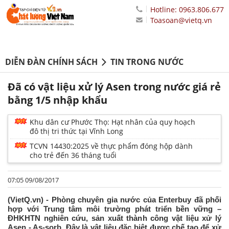
Hotline: 0963.806.677
Toasoan@vietq.vn
DIỄN ĐÀN CHÍNH SÁCH
TIN TRONG NƯỚC
Đã có vật liệu xử lý Asen trong nước giá rẻ
bằng 1/5 nhập khẩu
Khu dân cư Phước Thọ: Hạt nhân của quy hoạch
đô thị tri thức tại Vĩnh Long
TCVN 14430:2025 về thực phẩm đóng hộp dành
cho trẻ đến 36 tháng tuổi
07:05 09/08/2017
(VietQ.vn) - Phòng chuyên gia nước của Enterbuy đã phối
hợp với Trung tâm môi trường phát triển bền vững –
ĐHKHTN nghiên cứu, sản xuất thành công vật liệu xử lý
Asen - As-sorb. Đây là vật liệu đặc biệt được chế tạo để xử