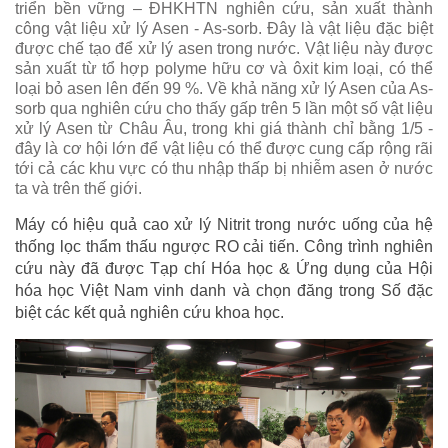
triển bền vững – ĐHKHTN nghiên cứu, sản xuất thành
công vật liệu xử lý Asen - As-sorb. Đây là vật liệu đặc biệt
được chế tạo để xử lý asen trong nước. Vật liệu này được
sản xuất từ tổ hợp polyme hữu cơ và ôxit kim loại, có thể
loại bỏ asen lên đến 99 %. Về khả năng xử lý Asen của As-
sorb qua nghiên cứu cho thấy gấp trên 5 lần một số vật liệu
xử lý Asen từ Châu Âu, trong khi giá thành chỉ bằng 1/5 -
đây là cơ hội lớn để vật liệu có thể được cung cấp rộng rãi
tới cả các khu vực có thu nhập thấp bị nhiễm asen ở nước
ta và trên thế giới.
Máy có hiệu quả cao xử lý Nitrit trong nước uống của hệ
thống lọc thẩm thấu ngược RO cải tiến. Công trình nghiên
cứu này đã được Tạp chí Hóa học & Ứng dụng của Hội
hóa học Việt Nam vinh danh và chọn đăng trong Số đặc
biệt các kết quả nghiên cứu khoa học.