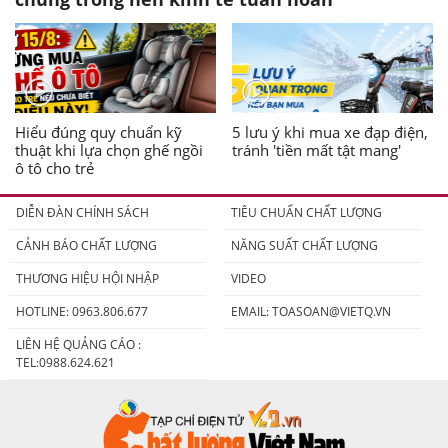
Hiểu đúng quy chuẩn kỹ
5 lưu ý khi mua xe đạp điện,
thuật khi lựa chọn ghế ngồi
tránh 'tiền mất tật mang'
ô tô cho trẻ
DIỄN ĐÀN CHÍNH SÁCH
TIÊU CHUẨN CHẤT LƯỢNG
CẢNH BÁO CHẤT LƯỢNG
NĂNG SUẤT CHẤT LƯỢNG
THƯƠNG HIỆU HỘI NHẬP
VIDEO
HOTLINE: 0963.806.677
EMAIL:
TOASOAN@VIETQ.VN
LIÊN HỆ QUẢNG CÁO :
TEL:0988.624.621