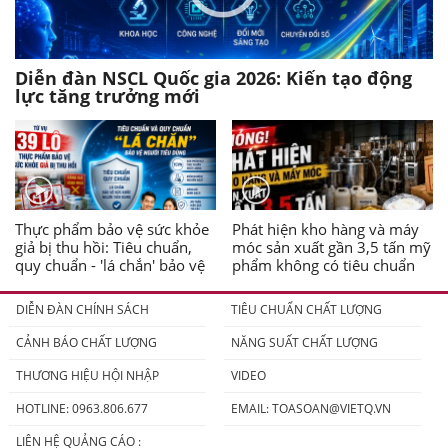
Diễn đàn NSCL Quốc gia 2026: Kiến tạo động
lực tăng trưởng mới
Thực phẩm bảo vệ sức khỏe
Phát hiện kho hàng và máy
giả bị thu hồi: Tiêu chuẩn,
móc sản xuất gần 3,5 tấn mỹ
quy chuẩn - 'lá chắn' bảo vệ
phẩm không có tiêu chuẩn
người tiêu dùng
DIỄN ĐÀN CHÍNH SÁCH
TIÊU CHUẨN CHẤT LƯỢNG
CẢNH BÁO CHẤT LƯỢNG
NĂNG SUẤT CHẤT LƯỢNG
THƯƠNG HIỆU HỘI NHẬP
VIDEO
HOTLINE: 0963.806.677
EMAIL:
TOASOAN@VIETQ.VN
LIÊN HỆ QUẢNG CÁO :