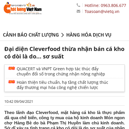
Hotline: 0963.806.677
Toasoan@vietq.vn
CẢNH BÁO CHẤT LƯỢNG
HÀNG HÓA DỊCH VỤ
Đại diện Cleverfood thừa nhận bán cá kho
có dòi là do... sơ suất
QUACERT và VNPT Green hợp tác thúc đẩy
chuyển đổi số trong chứng nhận nông nghiệp
Hoàn thiện tiêu chuẩn, hạ tầng chất lượng thúc
đẩy thương mại hóa công nghệ chiến lược
10:42 09/04/2021
Theo lãnh đạo Cleverfood, mặt hàng cá kho là thực phẩm
đã qua chế biến, công ty mua của hộ kinh doanh Món ngon
chợ Hàng Bè do bà Phạm Thị Huyền làm chủ kinh doanh.
Sở dĩ xảy ra tình trạng cá kho có dòi là do sơ suất của nhân