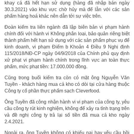
khay cá đã hết hạn sử dụng (hàng đã nhập bán ngày
30.3.2021) vào khu vực chờ hủy mà để lẫn với các sản
phẩm hàng hoá khác nên dẫn tới sự việc trên.
Đoàn kiểm tra liên ngành đã lập biên bản vi phạm hành
chính đối với hành vi Không phân loại, bảo quản riêng biệt
thành phẩm hết hạn sử dụng với các sản phẩm phục vụ để
kinh doanh, vi phạm Điểm b Khoản 4 Điều 9 Nghị định
115/2018/NĐ-CP ngày 04/9/2018 của Chính phủ quy định
xử phạt vi phạm hành chính trong lĩnh vực an toàn thực
phẩm, mức phạt tiền: 17.000.000 đồng.
Cũng trong buổi kiểm tra còn có mặt ông Nguyễn Văn
Tuyền - khách hàng mua cá kho có dòi tại cửa hàng thuộc
Công ty cổ phần thực phẩm sạch Cleverfood.
Ông Tuyền đã công nhận hành vi vi phạm của công ty, yêu
cầu công ty rút kinh nghiệm, không để xảy ra tình trạng trên
và đề nghị công ty trả lại số tiền đã mua cá kho ngày
2.4.2021.
Ngoài ra, ông Tuyền không có khiếu nại hay yêu cầu bồi