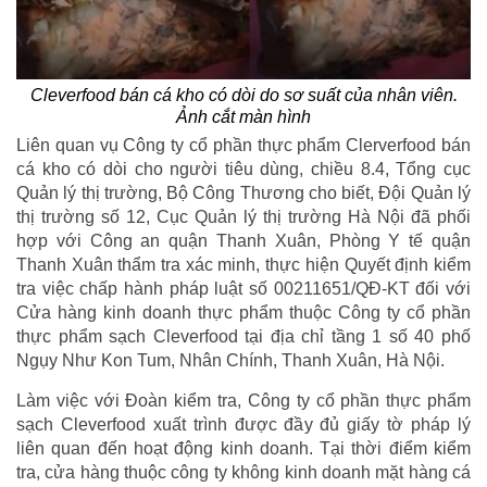
Cleverfood bán cá kho có dòi do sơ suất của nhân viên.
Ảnh cắt màn hình
Liên quan vụ Công ty cổ phần thực phẩm Clerverfood bán
cá kho có dòi cho người tiêu dùng, chiều 8.4, Tổng cục
Quản lý thị trường, Bộ Công Thương cho biết, Đội Quản lý
thị trường số 12, Cục Quản lý thị trường Hà Nội đã phối
hợp với Công an quận Thanh Xuân, Phòng Y tế quận
Thanh Xuân thẩm tra xác minh, thực hiện Quyết định kiểm
tra việc chấp hành pháp luật số 00211651/QĐ-KT đối với
Cửa hàng kinh doanh thực phẩm thuộc Công ty cổ phần
thực phẩm sạch Cleverfood tại địa chỉ tầng 1 số 40 phố
Ngụy Như Kon Tum, Nhân Chính, Thanh Xuân, Hà Nội.
Làm việc với Đoàn kiểm tra, Công ty cổ phần thực phẩm
sạch Cleverfood xuất trình được đầy đủ giấy tờ pháp lý
liên quan đến hoạt động kinh doanh. Tại thời điểm kiểm
tra, cửa hàng thuộc công ty không kinh doanh mặt hàng cá