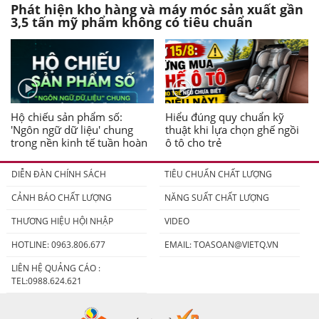
Phát hiện kho hàng và máy móc sản xuất gần
3,5 tấn mỹ phẩm không có tiêu chuẩn
Hộ chiếu sản phẩm số:
Hiểu đúng quy chuẩn kỹ
'Ngôn ngữ dữ liệu' chung
thuật khi lựa chọn ghế ngồi
trong nền kinh tế tuần hoàn
ô tô cho trẻ
DIỄN ĐÀN CHÍNH SÁCH
TIÊU CHUẨN CHẤT LƯỢNG
CẢNH BÁO CHẤT LƯỢNG
NĂNG SUẤT CHẤT LƯỢNG
THƯƠNG HIỆU HỘI NHẬP
VIDEO
HOTLINE: 0963.806.677
EMAIL:
TOASOAN@VIETQ.VN
LIÊN HỆ QUẢNG CÁO :
TEL:0988.624.621