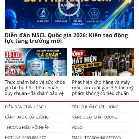
Diễn đàn NSCL Quốc gia 2026: Kiến tạo động
lực tăng trưởng mới
Thực phẩm bảo vệ sức khỏe
Phát hiện kho hàng và máy
giả bị thu hồi: Tiêu chuẩn,
móc sản xuất gần 3,5 tấn mỹ
quy chuẩn - 'lá chắn' bảo vệ
phẩm không có tiêu chuẩn
người tiêu dùng
DIỄN ĐÀN CHÍNH SÁCH
TIÊU CHUẨN CHẤT LƯỢNG
CẢNH BÁO CHẤT LƯỢNG
NĂNG SUẤT CHẤT LƯỢNG
THƯƠNG HIỆU HỘI NHẬP
VIDEO
HOTLINE: 0963.806.677
EMAIL:
TOASOAN@VIETQ.VN