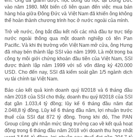
em. Ông đã giành được học bổng du học tại Đông Đức
vào năm 1980. Một biến cố liên quan đến việc mua bán
hàng hóa giữa Đông Đức và Việt Nam đã khiến ông không
thể hoàn thành chương trình học ở nước ngoài của mình.
Trở về nước, ông bắt đầu kết nối các nhà đầu tư trực tiếp
nước ngoài thông qua một doanh nghiệp có tên Pan
Pacific. Và khi thị trường vốn Việt Nam mở cửa, ông Hưng
đã nhạy bén thành lập SSI vào năm 1999. Là một trong ba
công ty môi giới chứng khoán đầu tiên của Việt Nam, SSI
được thành lập năm 1999 với số vốn đăng ký 420.000
USD. Cho đến nay, SSI đã kiểm soát gần 1/5 ngành dịch
vụ tài chính tại Việt Nam.
Báo cáo kết quả kinh doanh quý II/2018 và 6 tháng đầu
năm 2018 của SSI cho thấy, doanh thu quý II/2018 của SSI
đạt gần 1.033,4 tỷ đồng; lũy kế 6 tháng đầu năm đạt
2.048,8 tỷ đồng. Lũy kế 6 tháng đầu năm, lợi nhuận trước
thuế của SSI đạt 872 tỷ đồng. Trong khi đó, The PAN
Group cũng ghi nhận mức tăng trưởng cao về kết quả hoạt
động trong 6 tháng đầu năm 2018 với doanh thu hợp nhất