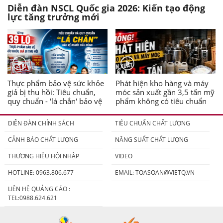
Diễn đàn NSCL Quốc gia 2026: Kiến tạo động
lực tăng trưởng mới
Thực phẩm bảo vệ sức khỏe
Phát hiện kho hàng và máy
giả bị thu hồi: Tiêu chuẩn,
móc sản xuất gần 3,5 tấn mỹ
quy chuẩn - 'lá chắn' bảo vệ
phẩm không có tiêu chuẩn
người tiêu dùng
DIỄN ĐÀN CHÍNH SÁCH
TIÊU CHUẨN CHẤT LƯỢNG
CẢNH BÁO CHẤT LƯỢNG
NĂNG SUẤT CHẤT LƯỢNG
THƯƠNG HIỆU HỘI NHẬP
VIDEO
HOTLINE: 0963.806.677
EMAIL:
TOASOAN@VIETQ.VN
LIÊN HỆ QUẢNG CÁO :
TEL:0988.624.621