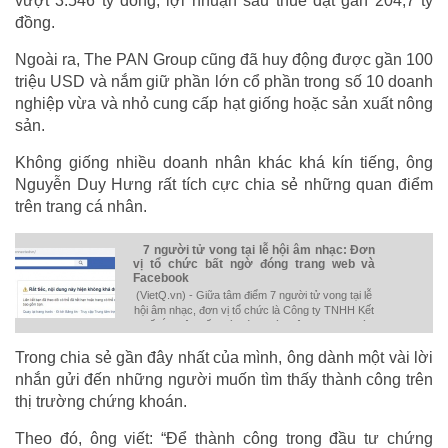
vượt 3.546 tỷ đồng, lợi nhuận sau thuế đạt gần 204,7 tỷ
đồng.
Ngoài ra, The PAN Group cũng đã huy động được gần 100
triệu USD và nắm giữ phần lớn cổ phần trong số 10 doanh
nghiệp vừa và nhỏ cung cấp hạt giống hoặc sản xuất nông
sản.
Không giống nhiều doanh nhân khác khá kín tiếng, ông
Nguyễn Duy Hưng rất tích cực chia sẻ những quan điểm
trên trang cá nhân.
7 người tử vong tại lễ hội âm nhạc: Đơn
vị tổ chức bất ngờ đóng trang web và
Facebook
(VietQ.vn) - Giữa tâm điểm 7 người tử vong tại lễ
hội âm nhạc, đơn vị tổ chức là Công ty TNHH Kết
Nối Á Châu bất ngờ đóng toàn bộ trang web và
Facebook.
Trong chia sẻ gần đây nhất của mình, ông dành một vài lời
nhắn gửi đến những người muốn tìm thấy thành công trên
thị trường chứng khoán.
Theo đó, ông viết: “Để thành công trong đầu tư chứng