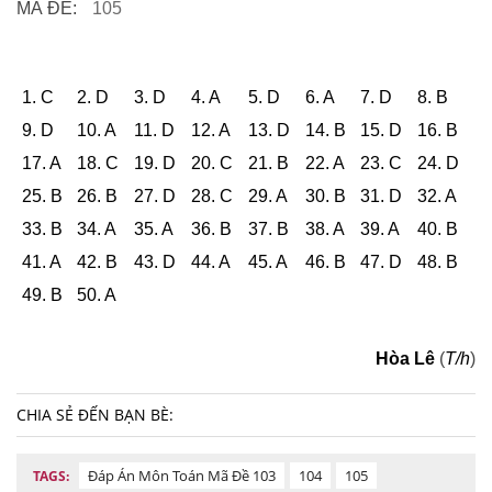
MÃ ĐỀ:
105
1. C
2. D
3. D
4. A
5. D
6. A
7. D
8. B
9. D
10. A
11. D
12. A
13. D
14. B
15. D
16. B
17. A
18. C
19. D
20. C
21. B
22. A
23. C
24. D
25. B
26. B
27. D
28. C
29. A
30. B
31. D
32. A
33. B
34. A
35. A
36. B
37. B
38. A
39. A
40. B
41. A
42. B
43. D
44. A
45. A
46. B
47. D
48. B
49. B
50. A
Hòa Lê
(
T/h
)
CHIA SẺ ĐẾN BẠN BÈ:
Đáp Án Môn Toán Mã Đề 103
104
105
TAGS: