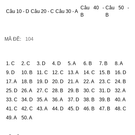
Câu 40 -
Câu 50 -
Câu 10 - D
Câu 20 - C
Câu 30 - A
B
B
MÃ ĐỀ:
104
1. C
2. C
3. D
4. D
5. A
6. B
7. B
8. A
9. D
10. B
11. C
12. C
13. A
14. C
15. B
16. D
17. A
18. B
19. D
20. D
21. A
22. A
23. C
24. B
25. D
26. A
27. C
28. B
29. B
30. C
31. D
32. A
33. C
34. D
35. A
36. A
37. D
38. B
39. B
40. A
41. C
42. C
43. A
44. D
45. D
46. B
47. B
48. C
49. A
50. A