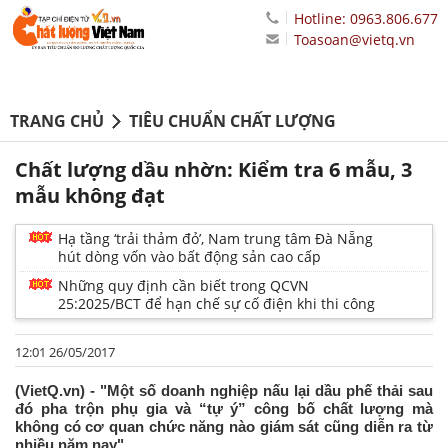
Hotline: 0963.806.677
Toasoan@vietq.vn
TRANG CHỦ
TIÊU CHUẨN CHẤT LƯỢNG
Chất lượng dầu nhờn: Kiểm tra 6 mẫu, 3
mẫu không đạt
Hạ tầng ‘trải thảm đỏ’, Nam trung tâm Đà Nẵng
hút dòng vốn vào bất động sản cao cấp
Những quy định cần biết trong QCVN
25:2025/BCT để hạn chế sự cố điện khi thi công
12:01 26/05/2017
(VietQ.vn) - "Một số doanh nghiệp nấu lại dầu phế thải sau
đó pha trộn phụ gia và “tự ý” công bố chất lượng mà
không có cơ quan chức năng nào giám sát cũng diễn ra từ
nhiều năm nay".