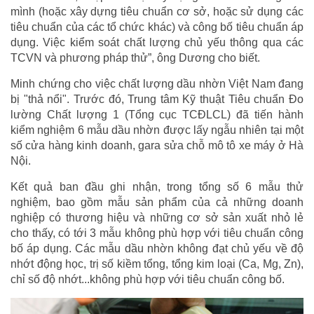
mình (hoặc xây dựng tiêu chuẩn cơ sở, hoặc sử dụng các
tiêu chuẩn của các tổ chức khác) và công bố tiêu chuẩn áp
dụng. Việc kiểm soát chất lượng chủ yếu thông qua các
TCVN và phương pháp thử”, ông Dương cho biết.
Minh chứng cho việc chất lượng dầu nhờn Việt Nam đang
bị "thả nổi". Trước đó, Trung tâm Kỹ thuật Tiêu chuẩn Đo
lường Chất lượng 1 (Tổng cục TCĐLCL) đã tiến hành
kiểm nghiệm 6 mẫu dầu nhờn được lấy ngẫu nhiên tại một
số cửa hàng kinh doanh, gara sửa chỗ mô tô xe máy ở Hà
Nội.
Kết quả ban đầu ghi nhận, trong tổng số 6 mẫu thử
nghiệm, bao gồm mẫu sản phẩm của cả những doanh
nghiệp có thương hiệu và những cơ sở sản xuất nhỏ lẻ
cho thấy, có tới 3 mẫu không phù hợp với tiêu chuẩn công
bố áp dụng. Các mẫu dầu nhờn không đạt chủ yếu về độ
nhớt động học, trị số kiềm tổng, tổng kim loại (Ca, Mg, Zn),
chỉ số độ nhớt...không phù hợp với tiêu chuẩn công bố.