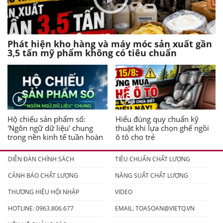
Phát hiện kho hàng và máy móc sản xuất gần
3,5 tấn mỹ phẩm không có tiêu chuẩn
Hộ chiếu sản phẩm số:
Hiểu đúng quy chuẩn kỹ
'Ngôn ngữ dữ liệu' chung
thuật khi lựa chọn ghế ngồi
trong nền kinh tế tuần hoàn
ô tô cho trẻ
DIỄN ĐÀN CHÍNH SÁCH
TIÊU CHUẨN CHẤT LƯỢNG
CẢNH BÁO CHẤT LƯỢNG
NĂNG SUẤT CHẤT LƯỢNG
THƯƠNG HIỆU HỘI NHẬP
VIDEO
HOTLINE: 0963.806.677
EMAIL:
TOASOAN@VIETQ.VN