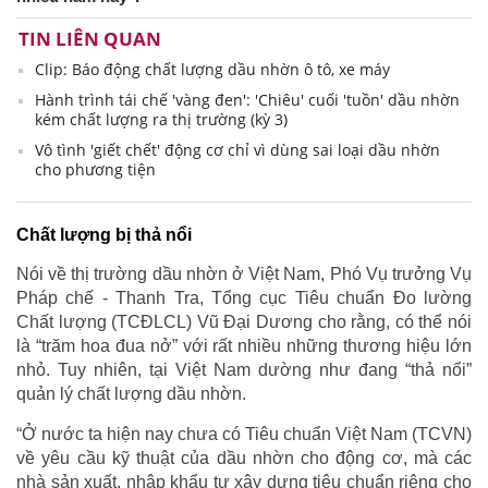
TIN LIÊN QUAN
Clip: Báo động chất lượng dầu nhờn ô tô, xe máy
Hành trình tái chế 'vàng đen': 'Chiêu' cuối 'tuồn' dầu nhờn
kém chất lượng ra thị trường (kỳ 3)
Vô tình 'giết chết' động cơ chỉ vì dùng sai loại dầu nhờn
cho phương tiện
Chất lượng bị thả nổi
Nói về thị trường dầu nhờn ở Việt Nam, Phó Vụ trưởng Vụ
Pháp chế - Thanh Tra, Tổng cục Tiêu chuẩn Đo lường
Chất lượng (TCĐLCL) Vũ Đại Dương cho rằng, có thể nói
là “trăm hoa đua nở” với rất nhiều những thương hiệu lớn
nhỏ. Tuy nhiên, tại Việt Nam dường như đang “thả nổi”
quản lý chất lượng dầu nhờn.
“Ở nước ta hiện nay chưa có Tiêu chuẩn Việt Nam (TCVN)
về yêu cầu kỹ thuật của dầu nhờn cho động cơ, mà các
nhà sản xuất, nhập khẩu tự xây dựng tiêu chuẩn riêng cho