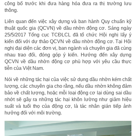
công bố trước khi đưa hàng hóa đưa ra thị trường lưu
thông.
Liên quan đến việc xây dựng và ban hành Quy chuẩn kỹ
thuật quốc gia (QCVN) về dầu nhờn động cơ. Sáng ngày
25/5/2017 Tổng cục TCĐLCL đã tổ chức Hội nghị lấy ý
kiến đối với dự thảo QCVN về dầu nhờn động cơ. Tại Hội
nghị đại diện các đơn vị, ban ngành và chuyên gia đã cùng
nhau trao đổi, đóng góp ý kiến. Hướng đến xây dựng
QCVN về dầu nhờn động cơ phù hợp với yêu cầu thực
tiễn của Việt Nam.
Nói về những tác hại của việc sử dụng dầu nhờn kém chất
lượng, các chuyên gia cho rằng, nếu dầu nhờn không đảm
bảo về chất lượng, hoặc mỗi loại động cơ lại dùng sai dầu
nhớt sẽ gây ra những tác hại khôn lường như giảm hiệu
suất và tuổi thọ của động cơ, là tác nhân gián tiếp ảnh
hưởng đối với môi trường.