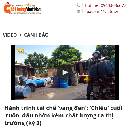
Hotline: 0963.806.677
Toasoan@vietq.vn
VIDEO
CẢNH BÁO
Hành trình tái chế 'vàng đen': 'Chiêu' cuối
'tuồn' dầu nhờn kém chất lượng ra thị
trường (kỳ 3)