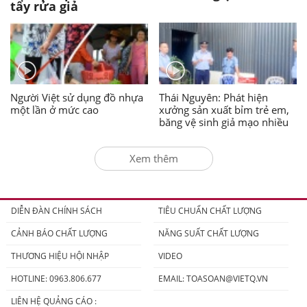
tẩy rửa giả
Người Việt sử dụng đồ nhựa
Thái Nguyên: Phát hiện
một lần ở mức cao
xưởng sản xuất bỉm trẻ em,
băng vệ sinh giả mạo nhiều
nhãn hiệu nổi tiếng
Xem thêm
DIỄN ĐÀN CHÍNH SÁCH
TIÊU CHUẨN CHẤT LƯỢNG
CẢNH BÁO CHẤT LƯỢNG
NĂNG SUẤT CHẤT LƯỢNG
THƯƠNG HIỆU HỘI NHẬP
VIDEO
HOTLINE: 0963.806.677
EMAIL:
TOASOAN@VIETQ.VN
LIÊN HỆ QUẢNG CÁO :